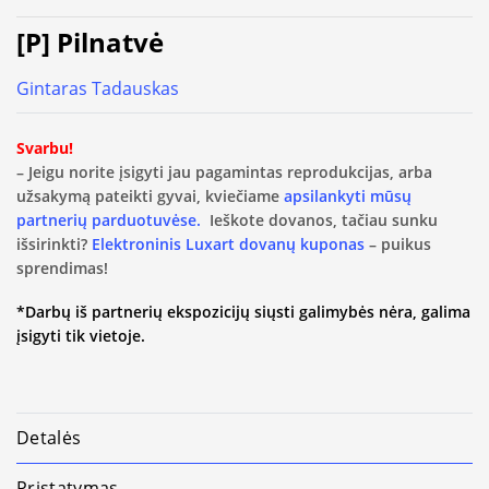
[P] Pilnatvė
Gintaras Tadauskas
Svarbu!
– Jeigu norite įsigyti jau pagamintas reprodukcijas, arba
užsakymą pateikti gyvai, kviečiame
apsilankyti mūsų
partnerių parduotuvėse.
Ieškote dovanos, tačiau sunku
išsirinkti?
Elektroninis Luxart dovanų kuponas
– puikus
sprendimas!
*Darbų iš partnerių ekspozicijų siųsti galimybės nėra, galima
įsigyti tik vietoje.
Detalės
Pristatymas