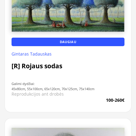
DAUGIAU
Gintaras Tadauskas
[R] Rojaus sodas
Galimi dydžiai:
45x80cm, 55x100cm, 65x120cm, 70x125cm, 75x140cm
Reprodukcijos ant drobės
100-260€