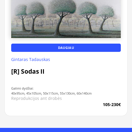
DAUGIAU
Gintaras Tadauskas
[R] Sodas II
Galimi dydžiai:
40x95cm, 45x105cm, 50x115cm, 55x130cm, 60x140cm
Reprodukcijos ant drobės
105-230€