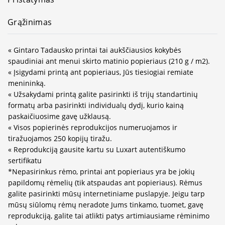
Grąžinimas
« Gintaro Tadausko printai tai aukščiausios kokybės
spaudiniai ant menui skirto matinio popieriaus (210 g / m2).
« Įsigydami printą ant popieriaus, Jūs tiesiogiai remiate
menininką.
« Užsakydami printą galite pasirinkti iš trijų standartinių
formatų arba pasirinkti individualų dydį, kurio kainą
paskaičiuosime gavę užklausą.
« Visos popierinės reprodukcijos numeruojamos ir
tiražuojamos 250 kopijų tiražu.
« Reprodukciją gausite kartu su Luxart autentiškumo
sertifikatu
*Nepasirinkus rėmo, printai ant popieriaus yra be jokių
papildomų rėmelių (tik atspaudas ant popieriaus). Rėmus
galite pasirinkti mūsų internetiniame puslapyje. Jeigu tarp
mūsų siūlomų rėmų neradote Jums tinkamo, tuomet, gavę
reprodukciją, galite tai atlikti patys artimiausiame rėminimo