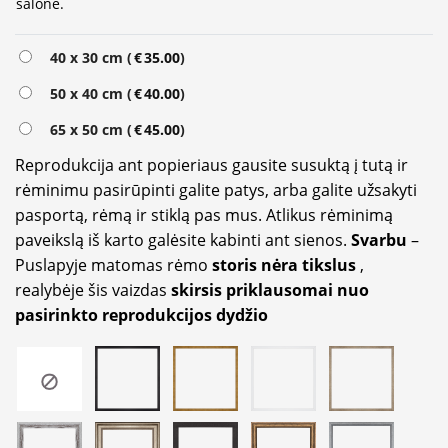
salone.
Alternative:
40 x 30 cm (
€
35.00
)
50 x 40 cm (
€
40.00
)
65 x 50 cm (
€
45.00
)
Reprodukcija ant popieriaus gausite susuktą į tutą ir
rėminimu pasirūpinti galite patys, arba galite užsakyti
pasportą, rėmą ir stiklą pas mus. Atlikus rėminimą
paveikslą iš karto galėsite kabinti ant sienos.
Svarbu
–
Puslapyje matomas rėmo
storis nėra tikslus
,
realybėje šis vaizdas
skirsis priklausomai nuo
pasirinkto reprodukcijos dydžio