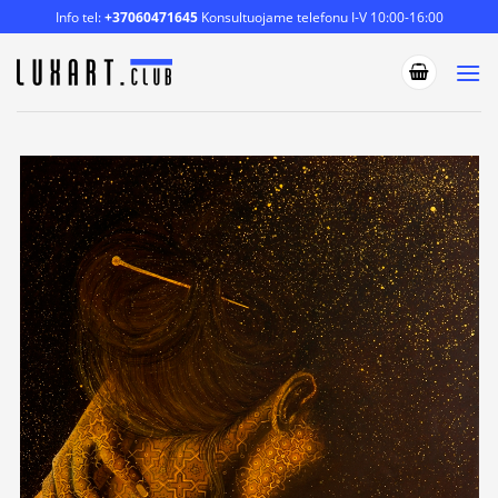
Skip
Info tel:
+37060471645
Konsultuojame telefonu I-V 10:00-16:00
to
content