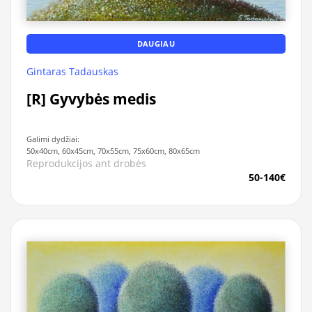
DAUGIAU
Gintaras Tadauskas
[R] Gyvybės medis
Galimi dydžiai:
50x40cm, 60x45cm, 70x55cm, 75x60cm, 80x65cm
Reprodukcijos ant drobės
50-140€