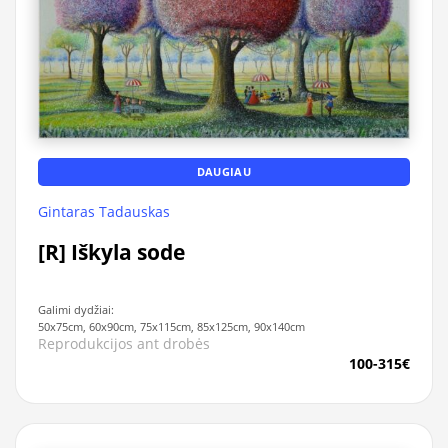
DAUGIAU
Gintaras Tadauskas
[R] Iškyla sode
Galimi dydžiai:
50x75cm, 60x90cm, 75x115cm, 85x125cm, 90x140cm
Reprodukcijos ant drobės
100-315€