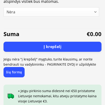
atspindys vistiek bus matomas.
Suma
€0.00
Į krepšelį
Jeigu nėra "į krepšelį" mygtuko, turite klausimų, ar norite
bendrauti su vadybininku - PASIRINKITE DYDĮ ir užpildykite
šią formą
« Jeigu pirkinio suma didesnė nei €50 pristatome
Lietuvoje nemokamai, kitu atveju pristatymo kaina
visoje Lietuvoje €3.