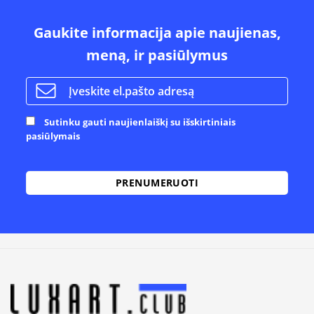
Gaukite informacija apie naujienas,
meną, ir pasiūlymus
Sutinku gauti naujienlaiškį su išskirtiniais
pasiūlymais
Alternative: