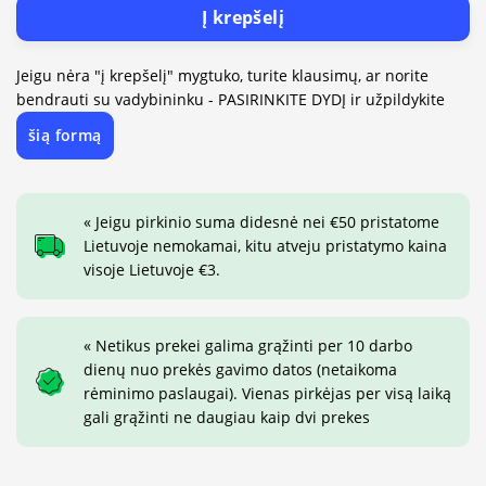
Į krepšelį
Jeigu nėra "į krepšelį" mygtuko, turite klausimų, ar norite
bendrauti su vadybininku - PASIRINKITE DYDĮ ir užpildykite
šią formą
« Jeigu pirkinio suma didesnė nei €50 pristatome
Lietuvoje nemokamai, kitu atveju pristatymo kaina
visoje Lietuvoje €3.
« Netikus prekei galima grąžinti per 10 darbo
dienų nuo prekės gavimo datos (netaikoma
rėminimo paslaugai). Vienas pirkėjas per visą laiką
gali grąžinti ne daugiau kaip dvi prekes