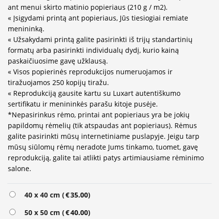
ant menui skirto matinio popieriaus (210 g / m2).
« Įsigydami printą ant popieriaus, Jūs tiesiogiai remiate
menininką.
« Užsakydami printą galite pasirinkti iš trijų standartinių
formatų arba pasirinkti individualų dydį, kurio kainą
paskaičiuosime gavę užklausą.
« Visos popierinės reprodukcijos numeruojamos ir
tiražuojamos 250 kopijų tiražu.
« Reprodukciją gausite kartu su Luxart autentiškumo
sertifikatu ir menininkės parašu kitoje pusėje.
*Nepasirinkus rėmo, printai ant popieriaus yra be jokių
papildomų rėmelių (tik atspaudas ant popieriaus). Rėmus
galite pasirinkti mūsų internetiniame puslapyje. Jeigu tarp
mūsų siūlomų rėmų neradote Jums tinkamo, tuomet, gavę
reprodukciją, galite tai atlikti patys artimiausiame rėminimo
salone.
Alternative:
40 x 40 cm (
€
35.00
)
50 x 50 cm (
€
40.00
)