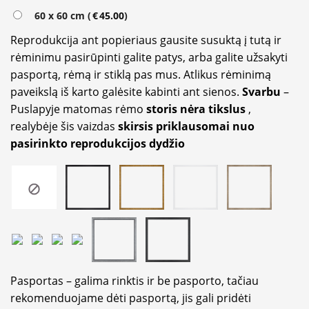
60 x 60 cm (
€
45.00
)
Reprodukcija ant popieriaus gausite susuktą į tutą ir
rėminimu pasirūpinti galite patys, arba galite užsakyti
pasportą, rėmą ir stiklą pas mus. Atlikus rėminimą
paveikslą iš karto galėsite kabinti ant sienos.
Svarbu
–
Puslapyje matomas rėmo
storis nėra tikslus
,
realybėje šis vaizdas
skirsis priklausomai nuo
pasirinkto reprodukcijos dydžio
Pasportas – galima rinktis ir be pasporto, tačiau
rekomenduojame dėti pasportą, jis gali pridėti