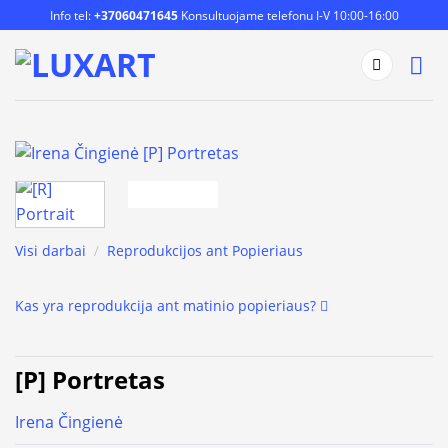
Skip
Info tel:
+37060471645
Konsultuojame telefonu I-V 10:00-16:00
to
content
Visi darbai
/
Reprodukcijos ant Popieriaus
Kas yra reprodukcija ant matinio popieriaus?
[P] Portretas
Irena Čingienė