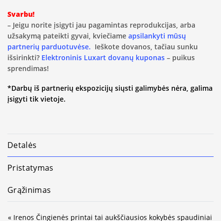
Svarbu!
– Jeigu norite įsigyti jau pagamintas reprodukcijas, arba
užsakymą pateikti gyvai, kviečiame
apsilankyti mūsų
partnerių parduotuvėse.
Ieškote dovanos, tačiau sunku
išsirinkti?
Elektroninis Luxart dovanų kuponas
– puikus
sprendimas!
*Darbų iš partnerių ekspozicijų siųsti galimybės nėra, galima
įsigyti tik vietoje.
Detalės
Pristatymas
Grąžinimas
« Irenos Čingienės printai tai aukščiausios kokybės spaudiniai