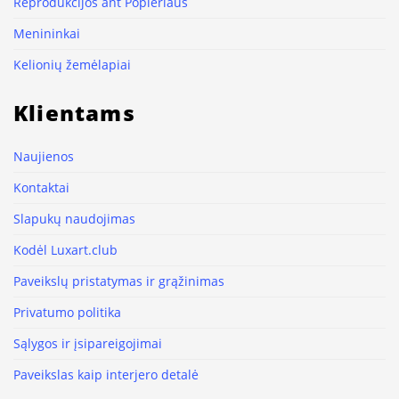
Reprodukcijos ant Popieriaus
Menininkai
Kelionių žemėlapiai
Klientams
Naujienos
Kontaktai
Slapukų naudojimas
Kodėl Luxart.club
Paveikslų pristatymas ir grąžinimas
Privatumo politika
Sąlygos ir įsipareigojimai
Paveikslas kaip interjero detalė