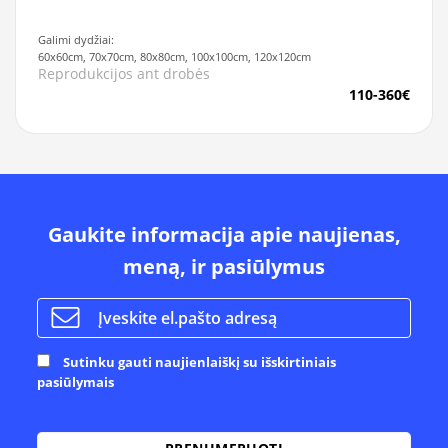
Galimi dydžiai:
60x60cm, 70x70cm, 80x80cm, 100x100cm, 120x120cm
Reprodukcijos ant drobės
110-360€
Gaukite informacija apie naujienas,
meną, ir pasiūlymus
Sutinku gauti naujienlaiškį su išskirtiniais
pasiūlymais