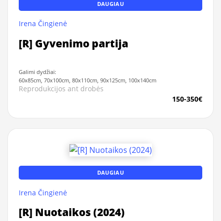
DAUGIAU
Irena Čingienė
[R] Gyvenimo partija
Galimi dydžiai:
60x85cm, 70x100cm, 80x110cm, 90x125cm, 100x140cm
Reprodukcijos ant drobės
150-350€
DAUGIAU
Irena Čingienė
[R] Nuotaikos (2024)