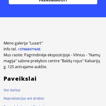
Alternative:
Meno galerija "Luxart"
Info tel.
+37060471645
Mus rasite: Pagrindinėje ekspozicijoje - Vilnius - "Namų
magija" salone prekybos centre "Baldų rojus" Kalvarijų
g. 125 antrajame aukšte.
Paveikslai
Visi darbai
Reprodukcijos ant drobės