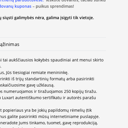
 dovanų kuponas
– puikus sprendimas!
 siųsti galimybės nėra, galima įsigyti tik vietoje.
ąžinimas
i tai aukščiausios kokybės spaudiniai ant menui skirto
.
us, Jūs tiesiogiai remiate menininkę.
inkti iš trijų standartinių formatų arba pasirinkti
paskaičiuosime gavę užklausą.
os numeruojamos ir tiražuojamos 250 kopijų tiražu.
u Luxart autentiškumo sertifikatu ir autorės parašu
t popieriaus yra be jokių papildomų rėmelių (tik
us galite pasirinkti mūsų internetiniame puslapyje.
neradote Jums tinkamo, tuomet, gavę reprodukciją,