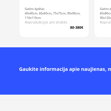
Galimi dydžiai:
Galimi d
40x40cm, 60x60cm, 75x75cm, 90x90cm,
60x80c
110x110cm
90x120
Reprodukcijos ant drobės
Reprod
80-380€
Gaukite informacija apie naujienas, 
Alternative: