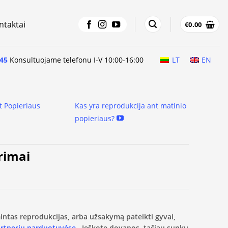
ntaktai
€
0.00
45
Konsultuojame telefonu I-V 10:00-16:00
LT
EN
t Popieriaus
Kas yra reprodukcija ant matinio
popieriaus?
ėrimai
amintas reprodukcijas, arba užsakymą pateikti gyvai,
artnerių parduotuvėse.
Ieškote dovanos, tačiau sunku