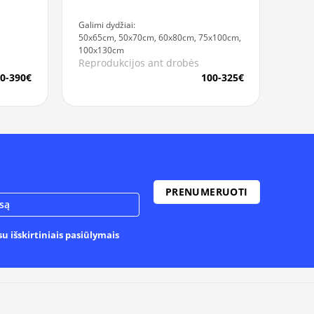
Galimi dydžiai:
50x65cm, 50x70cm, 60x80cm, 75x100cm,
100x130cm
Reprodukcijos ant drobės
0-390€
100-325€
u išskirtiniais pasiūlymais