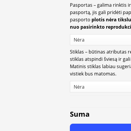
Pasportas – galima rinktis 
pasportą, jis gali pridėti p
pasporto
plotis nėra tiksl
nuo pasirinkto reprodukci
Stiklas – būtinas atributas 
stiklas atspindi šviesą ir gal
Matinis stiklas labiau suger
vistiek bus matomas.
Suma