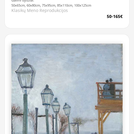
Galimi dydžiai:
50x65cm, 60x80cm, 75x95cm, 85x110cm, 100x125cm
Klasikų Meno Reprodukcijos
50-165€