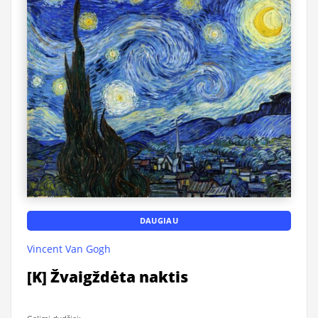
DAUGIAU
Vincent Van Gogh
[K] Žvaigždėta naktis