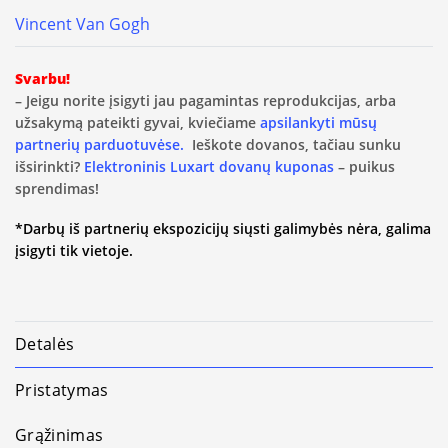
Vincent Van Gogh
Svarbu!
– Jeigu norite įsigyti jau pagamintas reprodukcijas, arba
užsakymą pateikti gyvai, kviečiame
apsilankyti mūsų
partnerių parduotuvėse.
Ieškote dovanos, tačiau sunku
išsirinkti?
Elektroninis Luxart dovanų kuponas
– puikus
sprendimas!
*Darbų iš partnerių ekspozicijų siųsti galimybės nėra, galima
įsigyti tik vietoje.
Detalės
Pristatymas
Grąžinimas