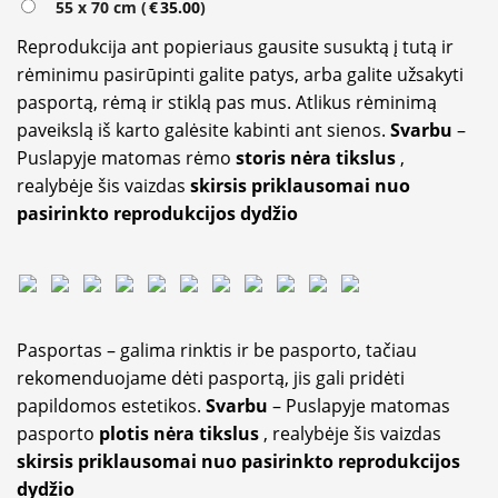
55 x 70 cm (
€
35.00
)
Reprodukcija ant popieriaus gausite susuktą į tutą ir
rėminimu pasirūpinti galite patys, arba galite užsakyti
pasportą, rėmą ir stiklą pas mus. Atlikus rėminimą
paveikslą iš karto galėsite kabinti ant sienos.
Svarbu
–
Puslapyje matomas rėmo
storis nėra tikslus
,
realybėje šis vaizdas
skirsis priklausomai nuo
pasirinkto reprodukcijos dydžio
Pasportas – galima rinktis ir be pasporto, tačiau
rekomenduojame dėti pasportą, jis gali pridėti
papildomos estetikos.
Svarbu
– Puslapyje matomas
pasporto
plotis nėra tikslus
, realybėje šis vaizdas
skirsis priklausomai nuo pasirinkto reprodukcijos
dydžio