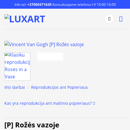
Skip
Info tel:
+37060471645
Konsultuojame telefonu I-V 10:00-16:00
to
content
Visi darbai
/
Reprodukcijos ant Popieriaus
Kas yra reprodukcija ant matinio popieriaus?
[P] Rožės vazoje