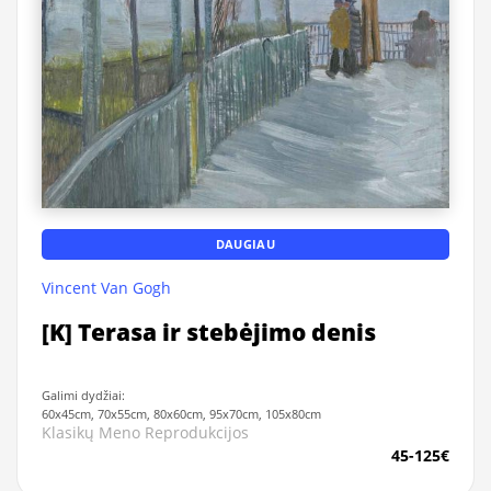
DAUGIAU
Vincent Van Gogh
[K] Terasa ir stebėjimo denis
Galimi dydžiai:
60x45cm, 70x55cm, 80x60cm, 95x70cm, 105x80cm
Klasikų Meno Reprodukcijos
45-125€