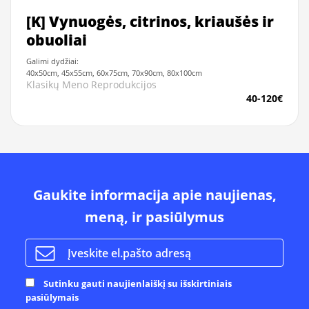
[K] Vynuogės, citrinos, kriaušės ir
obuoliai
Galimi dydžiai:
40x50cm, 45x55cm, 60x75cm, 70x90cm, 80x100cm
Klasikų Meno Reprodukcijos
40-120€
Gaukite informacija apie naujienas,
meną, ir pasiūlymus
Sutinku gauti naujienlaiškį su išskirtiniais
pasiūlymais