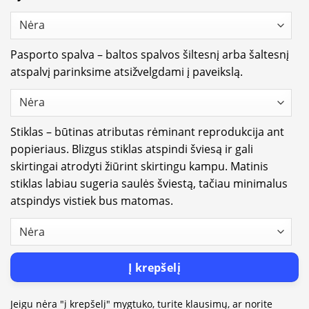
Pasporto spalva – baltos spalvos šiltesnį arba šaltesnį
atspalvį parinksime atsižvelgdami į paveikslą.
Stiklas – būtinas atributas rėminant reprodukcija ant
popieriaus. Blizgus stiklas atspindi šviesą ir gali
skirtingai atrodyti žiūrint skirtingu kampu. Matinis
stiklas labiau sugeria saulės šviestą, tačiau minimalus
atspindys vistiek bus matomas.
Į krepšelį
Jeigu nėra "į krepšelį" mygtuko, turite klausimų, ar norite