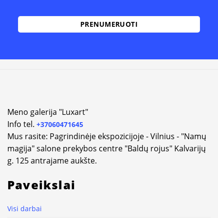
Alternative:
Meno galerija "Luxart"
Info tel.
+37060471645
Mus rasite: Pagrindinėje ekspozicijoje - Vilnius - "Namų
magija" salone prekybos centre "Baldų rojus" Kalvarijų
g. 125 antrajame aukšte.
Paveikslai
Visi darbai