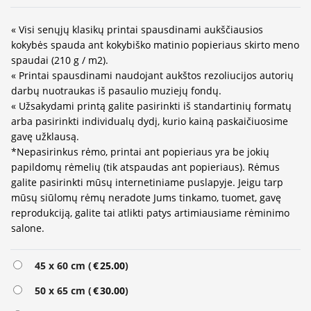
« Visi senųjų klasikų printai spausdinami aukščiausios
kokybės spauda ant kokybiško matinio popieriaus skirto meno
spaudai (210 g / m2).
« Printai spausdinami naudojant aukštos rezoliucijos autorių
darbų nuotraukas iš pasaulio muziejų fondų.
« Užsakydami printą galite pasirinkti iš standartinių formatų
arba pasirinkti individualų dydį, kurio kainą paskaičiuosime
gavę užklausą.
*Nepasirinkus rėmo, printai ant popieriaus yra be jokių
papildomų rėmelių (tik atspaudas ant popieriaus). Rėmus
galite pasirinkti mūsų internetiniame puslapyje. Jeigu tarp
mūsų siūlomų rėmų neradote Jums tinkamo, tuomet, gavę
reprodukciją, galite tai atlikti patys artimiausiame rėminimo
salone.
Alternative:
45 x 60 cm (
€
25.00
)
50 x 65 cm (
€
30.00
)