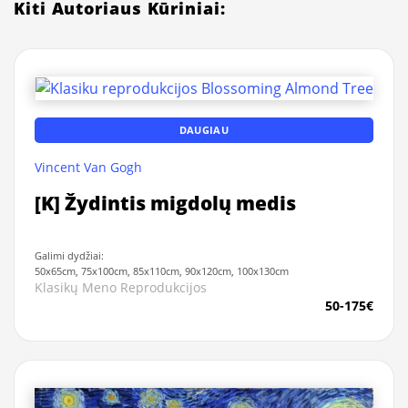
Kiti Autoriaus Kūriniai:
DAUGIAU
Vincent Van Gogh
[K] Žydintis migdolų medis
Galimi dydžiai:
50x65cm, 75x100cm, 85x110cm, 90x120cm, 100x130cm
Klasikų Meno Reprodukcijos
50-175€