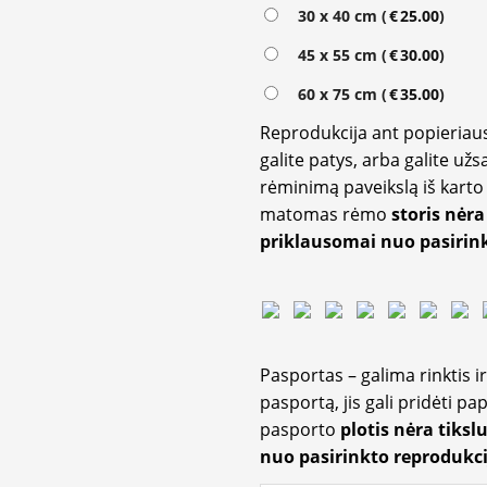
30 x 40 cm (
€
25.00
)
45 x 55 cm (
€
30.00
)
60 x 75 cm (
€
35.00
)
Reprodukcija ant popieriaus
galite patys, arba galite užs
rėminimą paveikslą iš karto 
matomas rėmo
storis nėra
priklausomai nuo pasirink
Pasportas – galima rinktis 
pasportą, jis gali pridėti p
pasporto
plotis nėra tiksl
nuo pasirinkto reprodukci