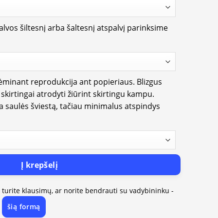
lvos šiltesnį arba šaltesnį atspalvį parinksime
rėminant reprodukcija ant popieriaus. Blizgus
i skirtingai atrodyti žiūrint skirtingu kampu.
ia saulės šviestą, tačiau minimalus atspindys
Į krepšelį
, turite klausimų, ar norite bendrauti su vadybininku -
šią formą
e