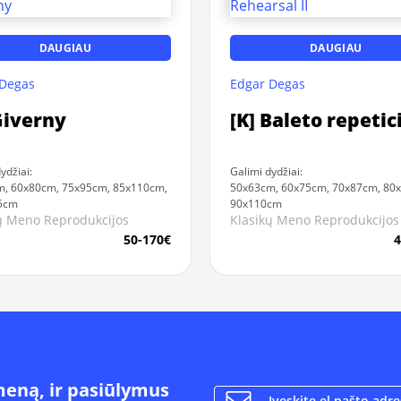
DAUGIAU
DAUGIAU
 Degas
Edgar Degas
Giverny
[K] Baleto repetici
ydžiai:
Galimi dydžiai:
, 60x80cm, 75x95cm, 85x110cm,
50x63cm, 60x75cm, 70x87cm, 80
5cm
90x110cm
ų Meno Reprodukcijos
Klasikų Meno Reprodukcijos
50-170€
4
meną, ir pasiūlymus