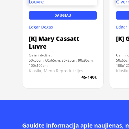
DAUGIAU
Edgar Degas
Edgar
[K] Mary Cassatt
[K] 
Luvre
Galimi dydžiai:
Galimi d
50x50cm, 60x65cm, 80x85cm, 90x95cm,
50x65cm
100x105cm
100x12
Klasikų Meno Reprodukcijos
Klasik
45-140€
Gaukite informacija apie naujienas, 