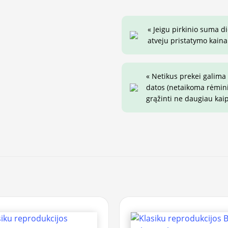
« Jeigu pirkinio suma d
atveju pristatymo kaina 
« Netikus prekei galima
datos (netaikoma rėminim
grąžinti ne daugiau kai