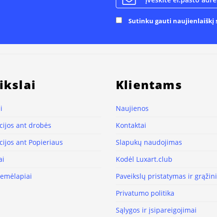
Sutinku gauti naujienlaiškį s
ikslai
Klientams
i
Naujienos
ijos ant drobės
Kontaktai
ijos ant Popieriaus
Slapukų naudojimas
ai
Kodėl Luxart.club
žemėlapiai
Paveikslų pristatymas ir grąži
Privatumo politika
Sąlygos ir įsipareigojimai