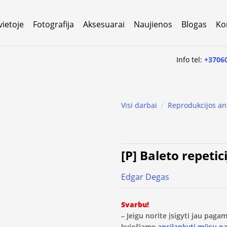
vietoje
Fotografija
Aksesuarai
Naujienos
Blogas
Ko
Info tel:
+3706
Visi darbai
/
Reprodukcijos an
[P] Baleto repetici
Edgar Degas
Svarbu!
– Jeigu norite įsigyti jau pag
kviečiame
apsilankyti mūsų p