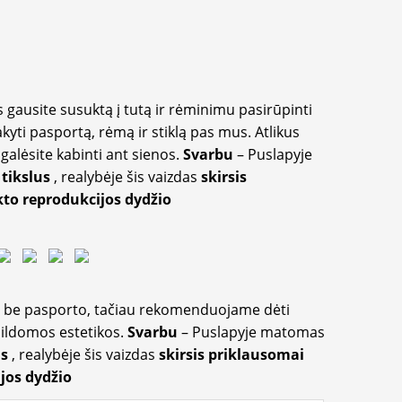
 gausite susuktą į tutą ir rėminimu pasirūpinti
akyti pasportą, rėmą ir stiklą pas mus. Atlikus
galėsite kabinti ant sienos.
Svarbu
– Puslapyje
 tikslus
, realybėje šis vaizdas
skirsis
to reprodukcijos dydžio
ir be pasporto, tačiau rekomenduojame dėti
apildomos estetikos.
Svarbu
– Puslapyje matomas
us
, realybėje šis vaizdas
skirsis priklausomai
jos dydžio