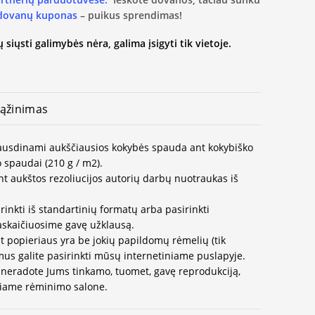
 dovanų kuponas
– puikus sprendimas!
 siųsti galimybės nėra, galima įsigyti tik vietoje.
ąžinimas
spausdinami aukščiausios kokybės spauda ant kokybiško
 spaudai (210 g / m2).
t aukštos rezoliucijos autorių darbų nuotraukas iš
rinkti iš standartinių formatų arba pasirinkti
paskaičiuosime gavę užklausą.
t popieriaus yra be jokių papildomų rėmelių (tik
us galite pasirinkti mūsų internetiniame puslapyje.
neradote Jums tinkamo, tuomet, gavę reprodukciją,
ausiame rėminimo salone.