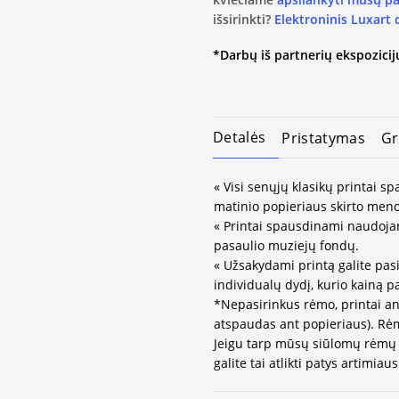
išsirinkti?
Elektroninis Luxart
*Darbų iš partnerių ekspozicijų
Detalės
Pristatymas
Gr
« Visi senųjų klasikų printai 
matinio popieriaus skirto meno
« Printai spausdinami naudojan
pasaulio muziejų fondų.
« Užsakydami printą galite pasi
individualų dydį, kurio kainą 
*Nepasirinkus rėmo, printai an
atspaudas ant popieriaus). Rėm
Jeigu tarp mūsų siūlomų rėmų 
galite tai atlikti patys artimi