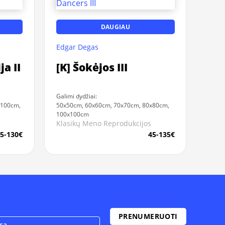
DAUGIAU
Edgar Degas
ja II
[K] Šokėjos III
Galimi dydžiai:
x100cm,
50x50cm, 60x60cm, 70x70cm, 80x80cm,
100x100cm
Klasikų Meno Reprodukcijos
5-130€
45-135€