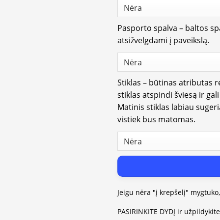
Pasporto spalva – baltos spa
atsižvelgdami į paveikslą.
Stiklas – būtinas atributas 
stiklas atspindi šviesą ir gal
Matinis stiklas labiau suger
vistiek bus matomas.
Jeigu nėra "į krepšelį" mygtuko
PASIRINKITE DYDĮ ir užpildykit