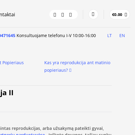
ntaktai
€
0.00
0471645
Konsultuojame telefonu I-V 10:00-16:00
LT
EN
t Popieriaus
Kas yra reprodukcija ant matinio
popieriaus?
ja II
amintas reprodukcijas, arba užsakymą pateikti gyvai,
artnerių parduotuvėse.
Ieškote dovanos, tačiau sunku