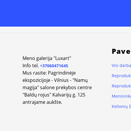
Pave
Meno galerija "Luxart"
Info tel.
Visi darba
+37060471645
Mus rasite: Pagrindinėje
Reprodukc
ekspozicijoje - Vilnius - "Namų
Reprodukc
magija" salone prekybos centre
"Baldų rojus" Kalvarijų g. 125
Meninink
antrajame aukšte.
Kelionių 