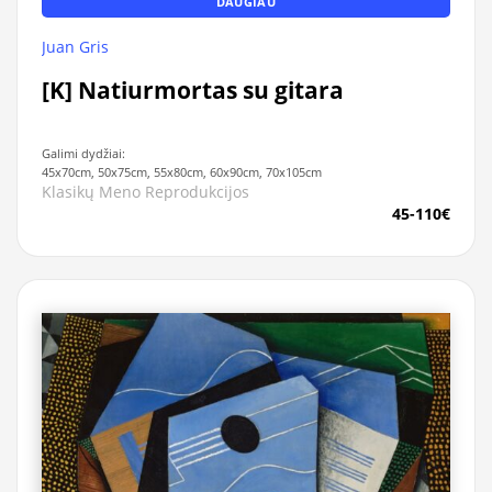
DAUGIAU
Juan Gris
[K] Natiurmortas su gitara
Galimi dydžiai:
45x70cm, 50x75cm, 55x80cm, 60x90cm, 70x105cm
Klasikų Meno Reprodukcijos
45-110€