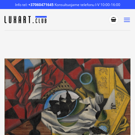
Skip
Info tel:
+37060471645
Konsultuojame telefonu I-V 10:00-16:00
to
content