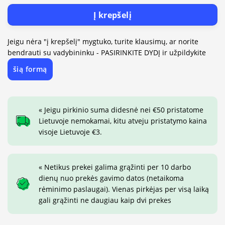
Į krepšelį
Jeigu nėra "į krepšelį" mygtuko, turite klausimų, ar norite
bendrauti su vadybininku - PASIRINKITE DYDĮ ir užpildykite
šią formą
« Jeigu pirkinio suma didesnė nei €50 pristatome
Lietuvoje nemokamai, kitu atveju pristatymo kaina
visoje Lietuvoje €3.
« Netikus prekei galima grąžinti per 10 darbo
dienų nuo prekės gavimo datos (netaikoma
rėminimo paslaugai). Vienas pirkėjas per visą laiką
gali grąžinti ne daugiau kaip dvi prekes