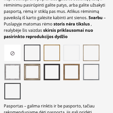
rėminimu pasirūpinti galite patys, arba galite užsakyti
pasportą, rėmą ir stiklą pas mus. Atlikus rėminimą
paveikslą iš karto galėsite kabinti ant sienos.
Svarbu
–
Puslapyje matomas rėmo
storis nėra tikslus
,
realybėje šis vaizdas
skirsis priklausomai nuo
pasirinkto reprodukcijos dydžio
Pasportas – galima rinktis ir be pasporto, tačiau
rekomenduojame dėti pasportą, jis gali pridėti