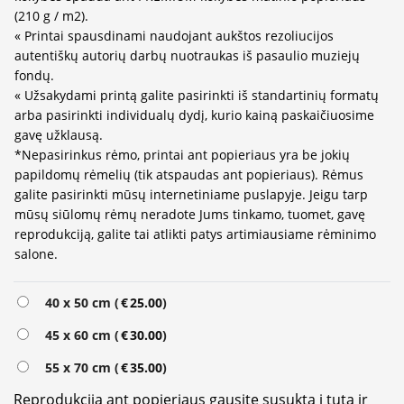
(210 g / m2).
« Printai spausdinami naudojant aukštos rezoliucijos
autentiškų autorių darbų nuotraukas iš pasaulio muziejų
fondų.
« Užsakydami printą galite pasirinkti iš standartinių formatų
arba pasirinkti individualų dydį, kurio kainą paskaičiuosime
gavę užklausą.
*Nepasirinkus rėmo, printai ant popieriaus yra be jokių
papildomų rėmelių (tik atspaudas ant popieriaus). Rėmus
galite pasirinkti mūsų internetiniame puslapyje. Jeigu tarp
mūsų siūlomų rėmų neradote Jums tinkamo, tuomet, gavę
reprodukciją, galite tai atlikti patys artimiausiame rėminimo
salone.
Alternative:
40 x 50 cm (
€
25.00
)
45 x 60 cm (
€
30.00
)
55 x 70 cm (
€
35.00
)
Reprodukcija ant popieriaus gausite susuktą į tutą ir