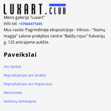
Meno galerija "Luxart"
Info tel.
+37060471645
Mus rasite: Pagrindinėje ekspozicijoje - Vilnius - "Namų
magija" salone prekybos centre "Baldų rojus" Kalvarijų
g. 125 antrajame aukšte.
Paveikslai
Visi darbai
Reprodukcijos ant drobės
Reprodukcijos ant Popieriaus
Menininkai
Kelionių žemėlapiai