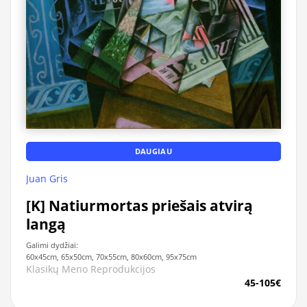
DAUGIAU
Juan Gris
[K] Natiurmortas priešais atvirą
langą
Galimi dydžiai:
60x45cm, 65x50cm, 70x55cm, 80x60cm, 95x75cm
Klasikų Meno Reprodukcijos
45-105€