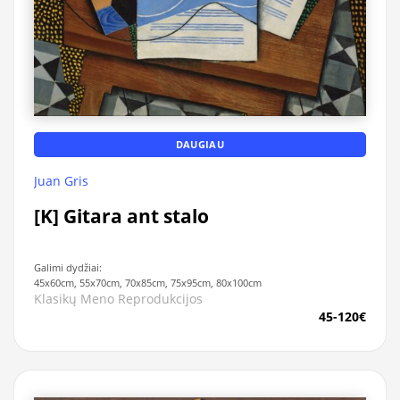
DAUGIAU
Juan Gris
[K] Gitara ant stalo
Galimi dydžiai:
45x60cm, 55x70cm, 70x85cm, 75x95cm, 80x100cm
Klasikų Meno Reprodukcijos
45-120€