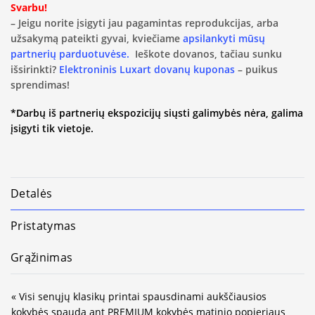
Svarbu!
– Jeigu norite įsigyti jau pagamintas reprodukcijas, arba
užsakymą pateikti gyvai, kviečiame
apsilankyti mūsų
partnerių parduotuvėse.
Ieškote dovanos, tačiau sunku
išsirinkti?
Elektroninis Luxart dovanų kuponas
– puikus
sprendimas!
*Darbų iš partnerių ekspozicijų siųsti galimybės nėra, galima
įsigyti tik vietoje.
Detalės
Pristatymas
Grąžinimas
« Visi senųjų klasikų printai spausdinami aukščiausios
kokybės spauda ant PREMIUM kokybės matinio popieriaus