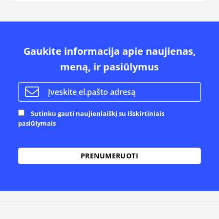
Gaukite informacija apie naujienas,
meną, ir pasiūlymus
Sutinku gauti naujienlaiškį su išskirtiniais
pasiūlymais
Alternative: