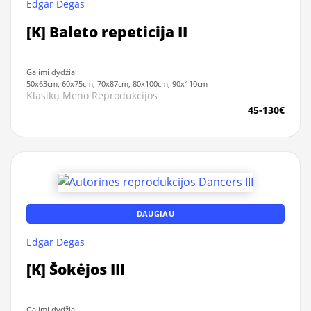
Edgar Degas
[K] Baleto repeticija II
Galimi dydžiai:
50x63cm, 60x75cm, 70x87cm, 80x100cm, 90x110cm
Klasikų Meno Reprodukcijos
45-130€
DAUGIAU
Edgar Degas
[K] Šokėjos III
Galimi dydžiai: