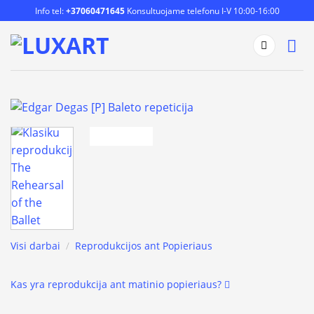
Skip
Info tel:
+37060471645
Konsultuojame telefonu I-V 10:00-16:00
to
content
Visi darbai
/
Reprodukcijos ant Popieriaus
Kas yra reprodukcija ant matinio popieriaus?