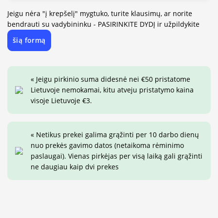
Jeigu nėra "į krepšelį" mygtuko, turite klausimų, ar norite
bendrauti su vadybininku - PASIRINKITE DYDĮ ir užpildykite
šią formą
« Jeigu pirkinio suma didesnė nei €50 pristatome
Lietuvoje nemokamai, kitu atveju pristatymo kaina
visoje Lietuvoje €3.
« Netikus prekei galima grąžinti per 10 darbo dienų
nuo prekės gavimo datos (netaikoma rėminimo
paslaugai). Vienas pirkėjas per visą laiką gali grąžinti
ne daugiau kaip dvi prekes