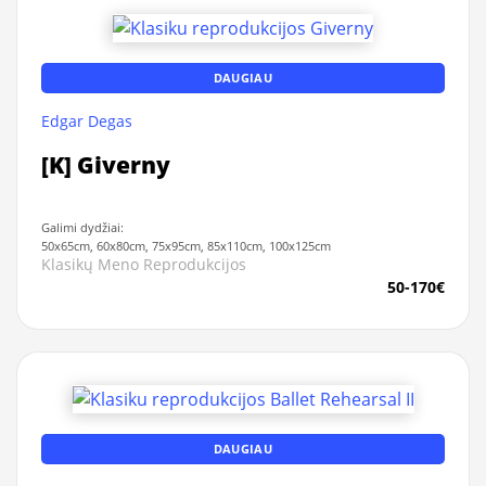
DAUGIAU
Edgar Degas
[K] Giverny
Galimi dydžiai:
50x65cm, 60x80cm, 75x95cm, 85x110cm, 100x125cm
Klasikų Meno Reprodukcijos
50-170€
DAUGIAU