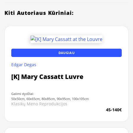
Kiti Autoriaus Kūriniai:
DAUGIAU
Edgar Degas
[K] Mary Cassatt Luvre
Galimi dydžiai:
50x50cm, 60x65cm, 80x85cm, 90x95cm, 100x105cm
Klasikų Meno Reprodukcijos
45-140€