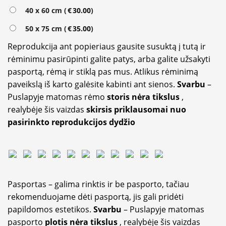
40 x 60 cm (
€
30.00
)
50 x 75 cm (
€
35.00
)
Reprodukcija ant popieriaus gausite susuktą į tutą ir
rėminimu pasirūpinti galite patys, arba galite užsakyti
pasportą, rėmą ir stiklą pas mus. Atlikus rėminimą
paveikslą iš karto galėsite kabinti ant sienos.
Svarbu
–
Puslapyje matomas rėmo
storis nėra tikslus
,
realybėje šis vaizdas
skirsis priklausomai nuo
pasirinkto reprodukcijos dydžio
Pasportas – galima rinktis ir be pasporto, tačiau
rekomenduojame dėti pasportą, jis gali pridėti
papildomos estetikos.
Svarbu
– Puslapyje matomas
pasporto
plotis nėra tikslus
, realybėje šis vaizdas