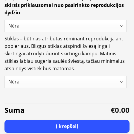
skirsis priklausomai nuo pasirinkto reprodukcijos
dydžio
Stiklas – būtinas atributas rėminant reprodukcija ant
popieriaus. Blizgus stiklas atspindi šviesą ir gali
skirtingai atrodyti žiūrint skirtingu kampu. Matinis
stiklas labiau sugeria saulės šviestą, tačiau minimalus
atspindys vistiek bus matomas.
Suma
€0.00
Į krepšelį