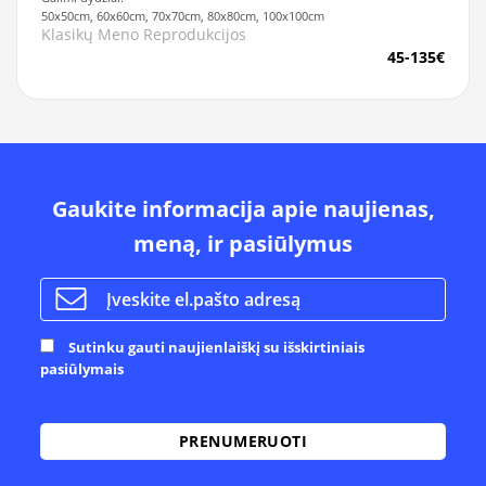
50x50cm, 60x60cm, 70x70cm, 80x80cm, 100x100cm
Klasikų Meno Reprodukcijos
45-135€
Gaukite informacija apie naujienas,
meną, ir pasiūlymus
Sutinku gauti naujienlaiškį su išskirtiniais
pasiūlymais