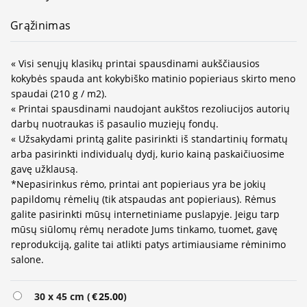
Grąžinimas
« Visi senųjų klasikų printai spausdinami aukščiausios
kokybės spauda ant kokybiško matinio popieriaus skirto meno
spaudai (210 g / m2).
« Printai spausdinami naudojant aukštos rezoliucijos autorių
darbų nuotraukas iš pasaulio muziejų fondų.
« Užsakydami printą galite pasirinkti iš standartinių formatų
arba pasirinkti individualų dydį, kurio kainą paskaičiuosime
gavę užklausą.
*Nepasirinkus rėmo, printai ant popieriaus yra be jokių
papildomų rėmelių (tik atspaudas ant popieriaus). Rėmus
galite pasirinkti mūsų internetiniame puslapyje. Jeigu tarp
mūsų siūlomų rėmų neradote Jums tinkamo, tuomet, gavę
reprodukciją, galite tai atlikti patys artimiausiame rėminimo
salone.
Alternative:
30 x 45 cm (
€
25.00
)