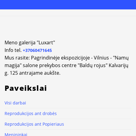
Alternative:
Meno galerija "Luxart"
Info tel.
+37060471645
Mus rasite: Pagrindinėje ekspozicijoje - Vilnius - "Namų
magija" salone prekybos centre "Baldų rojus" Kalvarijų
g. 125 antrajame aukšte.
Paveikslai
Visi darbai
Reprodukcijos ant drobės
Reprodukcijos ant Popieriaus
Menininkai