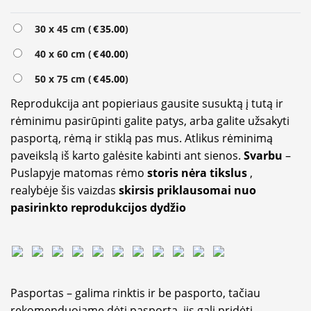
Alternative:
30 x 45 cm (
€
35.00
)
40 x 60 cm (
€
40.00
)
50 x 75 cm (
€
45.00
)
Reprodukcija ant popieriaus gausite susuktą į tutą ir
rėminimu pasirūpinti galite patys, arba galite užsakyti
pasportą, rėmą ir stiklą pas mus. Atlikus rėminimą
paveikslą iš karto galėsite kabinti ant sienos.
Svarbu
–
Puslapyje matomas rėmo
storis nėra tikslus
,
realybėje šis vaizdas
skirsis priklausomai nuo
pasirinkto reprodukcijos dydžio
Pasportas – galima rinktis ir be pasporto, tačiau
rekomenduojame dėti pasportą, jis gali pridėti