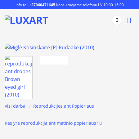
Skip
Info tel:
+37060471645
Konsultuojame telefonu I-V 10:00-16:00
to
content
Visi darbai
/
Reprodukcijos ant Popieriaus
Kas yra reprodukcija ant matinio popieriaus?