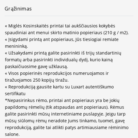
Grąžinimas
« Miglės Kosinskaitės printai tai aukščiausios kokybės
spaudiniai ant menui skirto matinio popieriaus (210 g / m2).
« Įsigydami printą ant popieriaus, Jūs tiesiogiai remiate
menininką.
« Užsakydami printą galite pasirinkti iš trijų standartinių
formatų arba pasirinkti individualų dydį, kurio kainą
paskaičiuosime gavę užklausą.
« Visos popierinės reprodukcijos numeruojamos ir
tiražuojamos 250 kopijų tiražu.
« Reprodukciją gausite kartu su Luxart autentiškumo
sertifikatu
*Nepasirinkus rėmo, printai ant popieriaus yra be jokių
papildomų rėmelių (tik atspaudas ant popieriaus). Rėmus
galite pasirinkti mūsų internetiniame puslapyje. Jeigu tarp
mūsų siūlomų rėmų neradote Jums tinkamo, tuomet, gavę
reprodukciją, galite tai atlikti patys artimiausiame rėminimo
salone.