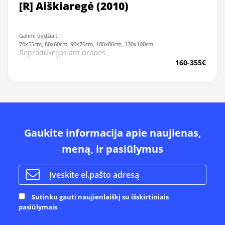
[R] Aiškiaregė (2010)
Galimi dydžiai:
70x55cm, 80x60cm, 90x70cm, 100x80cm, 130x100cm
Reprodukcijos ant drobės
160-355€
Gaukite informacija apie naujienas,
meną, ir pasiūlymus
Sutinku gauti naujienlaiškį su išskirtiniais
pasiūlymais