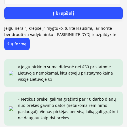
Į krepšelį
Jeigu nėra "į krepšelį" mygtuko, turite klausimų, ar norite
bendrauti su vadybininku - PASIRINKITE DYDĮ ir užpildykite
šią formą
« Jeigu pirkinio suma didesnė nei €50 pristatome
Lietuvoje nemokamai, kitu atveju pristatymo kaina
visoje Lietuvoje €3.
« Netikus prekei galima grąžinti per 10 darbo dienų
nuo prekės gavimo datos (netaikoma rėminimo
paslaugai). Vienas pirkėjas per visą laiką gali grąžinti
ne daugiau kaip dvi prekes