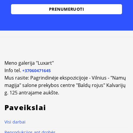
Alternative:
Meno galerija "Luxart"
Info tel.
+37060471645
Mus rasite: Pagrindinėje ekspozicijoje - Vilnius - "Namų
magija" salone prekybos centre "Baldų rojus" Kalvarijų
g. 125 antrajame aukšte.
Paveikslai
Visi darbai
Reprodukcijos ant drobės