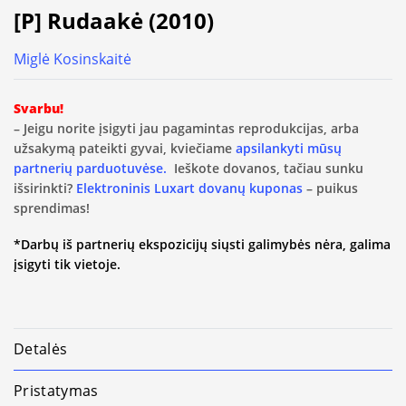
[P] Rudaakė (2010)
Miglė Kosinskaitė
Svarbu!
– Jeigu norite įsigyti jau pagamintas reprodukcijas, arba
užsakymą pateikti gyvai, kviečiame
apsilankyti mūsų
partnerių parduotuvėse.
Ieškote dovanos, tačiau sunku
išsirinkti?
Elektroninis Luxart dovanų kuponas
– puikus
sprendimas!
*Darbų iš partnerių ekspozicijų siųsti galimybės nėra, galima
įsigyti tik vietoje.
Detalės
Pristatymas