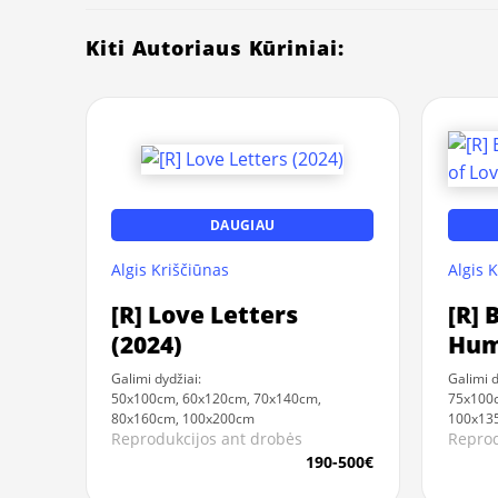
Kiti Autoriaus Kūriniai:
DAUGIAU
Algis Kriščiūnas
Algis 
[R] Love Letters
[R] 
(2024)
Huma
and
Galimi dydžiai:
Galimi d
50x100cm, 60x120cm, 70x140cm,
75x100
80x160cm, 100x200cm
100x13
Reprodukcijos ant drobės
Reprod
190-500€