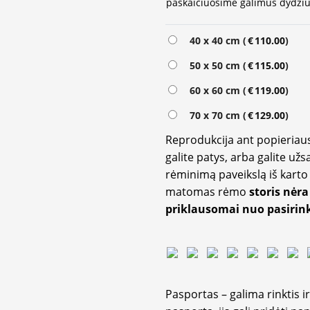
paskaičiuosime galimus dydžiu
40 x 40 cm (
€
110.00
)
50 x 50 cm (
€
115.00
)
60 x 60 cm (
€
119.00
)
70 x 70 cm (
€
129.00
)
Reprodukcija ant popieriaus
galite patys, arba galite užs
rėminimą paveikslą iš karto 
matomas rėmo
storis nėra
priklausomai nuo pasirink
Pasportas – galima rinktis 