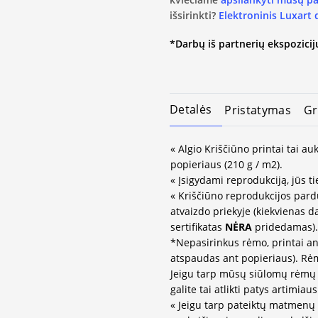
išsirinkti?
Elektroninis Luxart
*Darbų iš partnerių ekspozicijų
Detalės
Pristatymas
Gr
« Algio Kriščiūno printai tai a
popieriaus (210 g / m2).
« Įsigydami reprodukciją, jūs ti
« Kriščiūno reprodukcijos par
atvaizdo priekyje (kiekvienas d
sertifikatas
NĖRA
pridedamas).
*Nepasirinkus rėmo, printai an
atspaudas ant popieriaus). Rėm
Jeigu tarp mūsų siūlomų rėmų 
galite tai atlikti patys artimi
« Jeigu tarp pateiktų matmenų