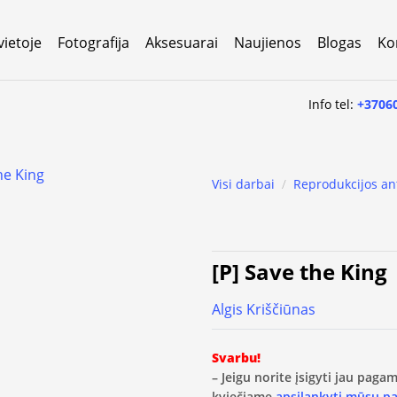
vietoje
Fotografija
Aksesuarai
Naujienos
Blogas
Ko
Info tel:
+3706
Visi darbai
/
Reprodukcijos an
[P] Save the King
Algis Kriščiūnas
Svarbu!
– Jeigu norite įsigyti jau pag
kviečiame
apsilankyti mūsų p