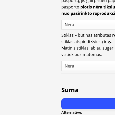
pasportą, jis gali pridėti p
pasporto
plotis nėra tiksl
nuo pasirinkto reprodukci
Stiklas – būtinas atributas 
stiklas atspindi šviesą ir gal
Matinis stiklas labiau suger
vistiek bus matomas.
Suma
Alternative: