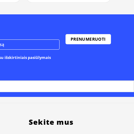
u išskirtiniais pasiūlymais
Sekite mus