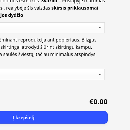
apildomos estetikos.
Svarbu
– Puslapyje matomas
us
, realybėje šis vaizdas
skirsis priklausomai
jos dydžio
rėminant reprodukcija ant popieriaus. Blizgus
i skirtingai atrodyti žiūrint skirtingu kampu.
ia saulės šviestą, tačiau minimalus atspindys
€0.00
Į krepšelį