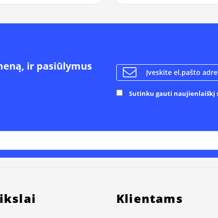
meną, ir pasiūlymus
Sutinku gauti naujienlaiškį s
ikslai
Klientams