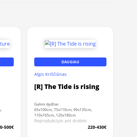
DAUGIAU
Algis Kriščiūnas
,
[R] The Tide is rising
Galimi dydžiai:
,
65x100cm, 75x110cm, 90x135cm,
110x165cm, 120x180cm
Reprodukcijos ant drobės
0-500€
220-430€