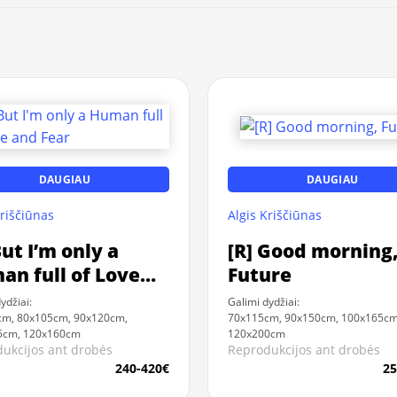
DAUGIAU
DAUGIAU
Kriščiūnas
Algis Kriščiūnas
But I’m only a
[R] Good morning
n full of Love
Future
 Fear
ydžiai:
Galimi dydžiai:
cm, 80x105cm, 90x120cm,
70x115cm, 90x150cm, 100x165cm
5cm, 120x160cm
120x200cm
ukcijos ant drobės
Reprodukcijos ant drobės
240-420€
25