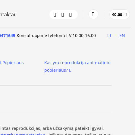
ntaktai
€
0.00
0471645
Konsultuojame telefonu I-V 10:00-16:00
LT
EN
t Popieriaus
Kas yra reprodukcija ant matinio
popieriaus?
amintas reprodukcijas, arba užsakymą pateikti gyvai,
artnerių parduotuvėse.
Ieškote dovanos, tačiau sunku