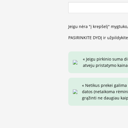
Jeigu nėra "į krepšelį" mygtuko
PASIRINKITE DYDĮ ir užpildykit
« Jeigu pirkinio suma d
atveju pristatymo kaina 
« Netikus prekei galima
datos (netaikoma rėminim
grąžinti ne daugiau kai