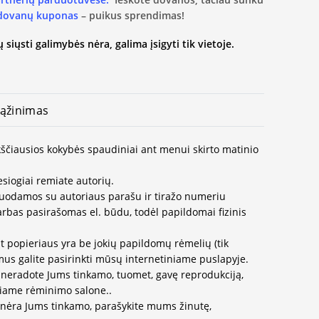
 dovanų kuponas
– puikus sprendimas!
 siųsti galimybės nėra, galima įsigyti tik vietoje.
ąžinimas
ukščiausios kokybės spaudiniai ant menui skirto matinio
esiogiai remiate autorių.
duodamos su autoriaus parašu ir tiražo numeriu
arbas pasirašomas el. būdu, todėl papildomai fizinis
t popieriaus yra be jokių papildomų rėmelių (tik
us galite pasirinkti mūsų internetiniame puslapyje.
neradote Jums tinkamo, tuomet, gavę reprodukciją,
ausiame rėminimo salone..
 nėra Jums tinkamo, parašykite mums žinutę,