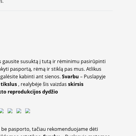
s.
 gausite susuktą į tutą ir rėminimu pasirūpinti
akyti pasportą, rėmą ir stiklą pas mus. Atlikus
galėsite kabinti ant sienos.
Svarbu
– Puslapyje
 tikslus
, realybėje šis vaizdas
skirsis
to reprodukcijos dydžio
ir be pasporto, tačiau rekomenduojame dėti