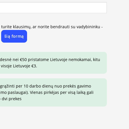
, turite klausimų, ar norite bendrauti su vadybininku -
šią formą
e
idesnė nei €50 pristatome Lietuvoje nemokamai, kitu
visoje Lietuvoje €3.
 grąžinti per 10 darbo dienų nuo prekės gavimo
o paslaugai). Vienas pirkėjas per visą laiką gali
p dvi prekes