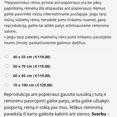
*Nepasirinkus rėmo, printai ant popieriaus yra be jokių
papildomų rėmelių (tik atspaudas ant popieriaus). Rėmus
galite pasirinkti mūsų internetiniame puslapyje. Jeigu tarp
mūsų siūlomų rėmų neradote Jums tinkamo, tuomet, gavę
reprodukciją, galite tai atlikti patys artimiausiame rėminimo
salone..
« Jeigu tarp pateiktų matmenų nėra Jums tinkamo, parašykite
mums žinutę, paskaičiuosime galimus dydžius.
Alternative:
40 x 55 cm (
€
110.00
)
50 x 70 cm (
€
115.00
)
60 x 85 cm (
€
119.00
)
70 x 100 cm (
€
129.00
)
Reprodukcija ant popieriaus gausite susuktą į tutą ir
rėminimu pasirūpinti galite patys, arba galite užsakyti
pasportą, rėmą ir stiklą pas mus. Atlikus rėminimą
paveikslą iš karto galėsite kabinti ant sienos.
Svarbu
–