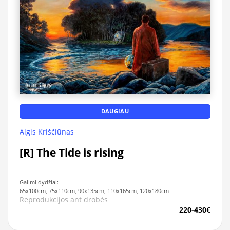
DAUGIAU
Algis Kriščiūnas
[R] The Tide is rising
Galimi dydžiai:
65x100cm, 75x110cm, 90x135cm, 110x165cm, 120x180cm
Reprodukcijos ant drobės
220-430€