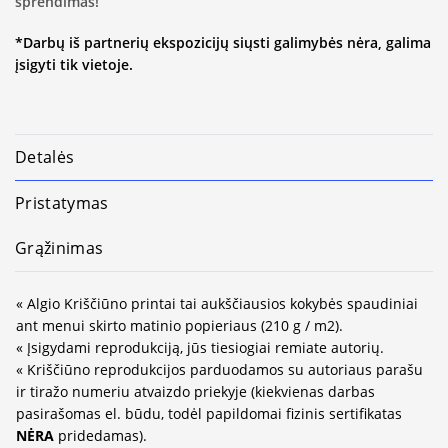
sprendimas!
*Darbų iš partnerių ekspozicijų siųsti galimybės nėra, galima
įsigyti tik vietoje.
Detalės
Pristatymas
Grąžinimas
« Algio Kriščiūno printai tai aukščiausios kokybės spaudiniai
ant menui skirto matinio popieriaus (210 g / m2).
« Įsigydami reprodukciją, jūs tiesiogiai remiate autorių.
« Kriščiūno reprodukcijos parduodamos su autoriaus parašu
ir tiražo numeriu atvaizdo priekyje (kiekvienas darbas
pasirašomas el. būdu, todėl papildomai fizinis sertifikatas
NĖRA
pridedamas).