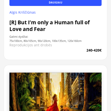
DAUGIAU
Algis Kriščiūnas
[R] But I’m only a Human full of
Love and Fear
Galimi dydžiai:
75x100cm, 80x105cm, 90x120cm, 100x135cm, 120x160cm
Reprodukcijos ant drobės
240-420€