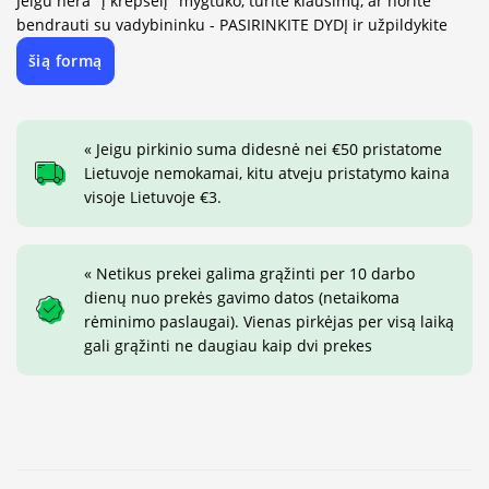
Jeigu nėra "į krepšelį" mygtuko, turite klausimų, ar norite
bendrauti su vadybininku - PASIRINKITE DYDĮ ir užpildykite
šią formą
« Jeigu pirkinio suma didesnė nei €50 pristatome
Lietuvoje nemokamai, kitu atveju pristatymo kaina
visoje Lietuvoje €3.
« Netikus prekei galima grąžinti per 10 darbo
dienų nuo prekės gavimo datos (netaikoma
rėminimo paslaugai). Vienas pirkėjas per visą laiką
gali grąžinti ne daugiau kaip dvi prekes