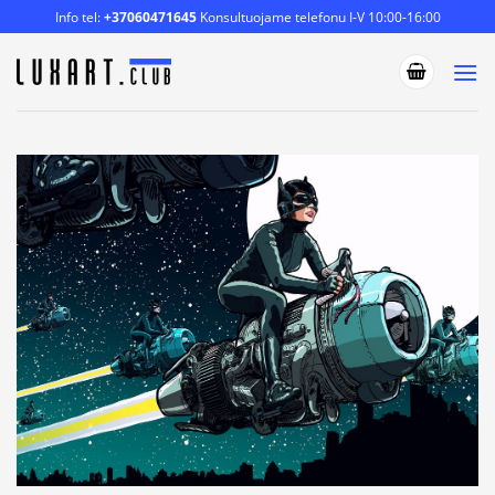
Skip
Info tel:
+37060471645
Konsultuojame telefonu I-V 10:00-16:00
to
content