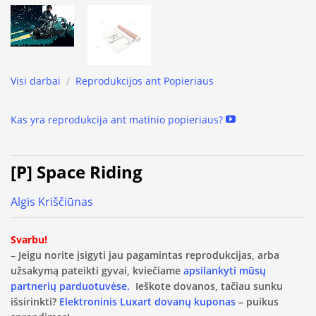
Visi darbai
/
Reprodukcijos ant Popieriaus
Kas yra reprodukcija ant matinio popieriaus?
[P] Space Riding
Algis Kriščiūnas
Svarbu!
– Jeigu norite įsigyti jau pagamintas reprodukcijas, arba
užsakymą pateikti gyvai, kviečiame
apsilankyti mūsų
partnerių parduotuvėse.
Ieškote dovanos, tačiau sunku
išsirinkti?
Elektroninis Luxart dovanų kuponas
– puikus