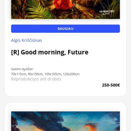
DAUGIAU
Algis Kriščiūnas
[R] Good morning, Future
Galimi dydžiai:
70x115cm, 90x150cm, 100x165cm, 120x200cm
Reprodukcijos ant drobės
250-500€