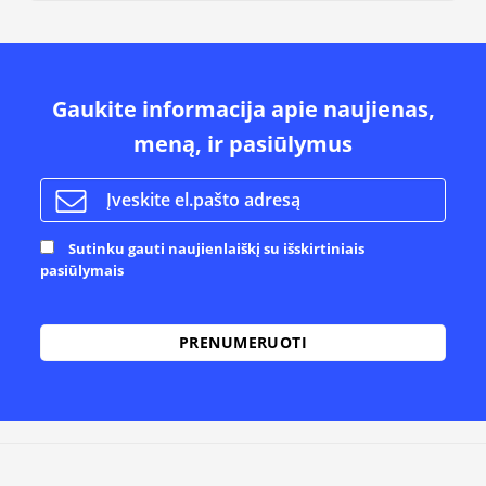
Gaukite informacija apie naujienas,
meną, ir pasiūlymus
Sutinku gauti naujienlaiškį su išskirtiniais
pasiūlymais
Alternative: