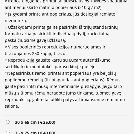
« Irenos Čingienės printai tai aukščiausios kokybės spaudiniai
ant menui skirto matinio popieriaus (210 g / m2).
« Įsigydami printą ant popieriaus, Jūs tiesiogiai remiate
menininką.
« Užsakydami printą galite pasirinkti iš trijų standartinių
formatų arba pasirinkti individualų dydį, kurio kainą
paskaičiuosime gavę užklausą.
« Visos popierinės reprodukcijos numeruojamos ir
tiražuojamos 250 kopijų tiražu.
« Reprodukciją gausite kartu su Luxart autentiškumo
sertifikatu ir menininkės parašu kitoje pusėje.
*Nepasirinkus rėmo, printai ant popieriaus yra be jokių
papildomų rėmelių (tik atspaudas ant popieriaus). Rėmus
galite pasirinkti mūsų internetiniame puslapyje. Jeigu tarp
mūsų siūlomų rėmų neradote Jums tinkamo, tuomet, gavę
reprodukciją, galite tai atlikti patys artimiausiame rėminimo
salone.
Alternative:
30 x 65 cm (
€
35.00
)
35 x 75 cm (
€
40.00
)