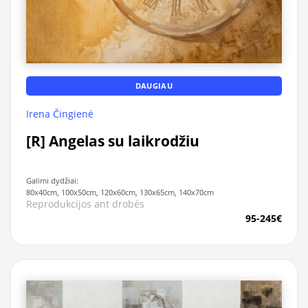
DAUGIAU
Irena Čingienė
[R] Angelas su laikrodžiu
Galimi dydžiai:
80x40cm, 100x50cm, 120x60cm, 130x65cm, 140x70cm
Reprodukcijos ant drobės
95-245€