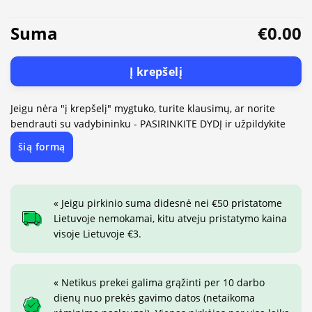
Suma
€0.00
Į krepšelį
Jeigu nėra "į krepšelį" mygtuko, turite klausimų, ar norite
bendrauti su vadybininku - PASIRINKITE DYDĮ ir užpildykite
šią formą
« Jeigu pirkinio suma didesnė nei €50 pristatome
Lietuvoje nemokamai, kitu atveju pristatymo kaina
visoje Lietuvoje €3.
« Netikus prekei galima grąžinti per 10 darbo
dienų nuo prekės gavimo datos (netaikoma