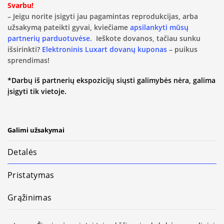
Svarbu!
– Jeigu norite įsigyti jau pagamintas reprodukcijas, arba
užsakymą pateikti gyvai, kviečiame
apsilankyti mūsų
partnerių parduotuvėse.
Ieškote dovanos, tačiau sunku
išsirinkti?
Elektroninis Luxart dovanų kuponas
– puikus
sprendimas!
*Darbų iš partnerių ekspozicijų siųsti galimybės nėra, galima
įsigyti tik vietoje.
Galimi užsakymai
Detalės
Pristatymas
Grąžinimas