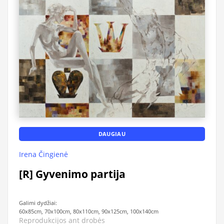
DAUGIAU
Irena Čingienė
[R] Gyvenimo partija
Galimi dydžiai:
60x85cm, 70x100cm, 80x110cm, 90x125cm, 100x140cm
Reprodukcijos ant drobės