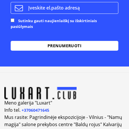
Sutinku gauti naujienlaiškį su išskirtiniais
pasiūlymais
Alternative:
Meno galerija "Luxart"
Info tel.
+37060471645
Mus rasite: Pagrindinėje ekspozicijoje - Vilnius - "Namų
magija" salone prekybos centre "Baldų rojus" Kalvarijų