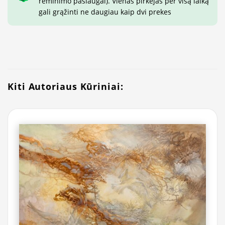
rėminimo paslaugai). Vienas pirkėjas per visą laiką
gali grąžinti ne daugiau kaip dvi prekes
Kiti Autoriaus Kūriniai: