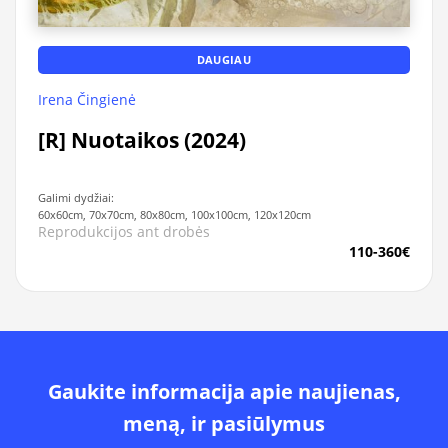
DAUGIAU
Irena Čingienė
[R] Nuotaikos (2024)
Galimi dydžiai:
60x60cm, 70x70cm, 80x80cm, 100x100cm, 120x120cm
Reprodukcijos ant drobės
110-360€
Gaukite informacija apie naujienas,
meną, ir pasiūlymus