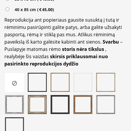
40 x 85 cm (
€
45.00
)
Reprodukcija ant popieriaus gausite susuktą į tutą ir
rėminimu pasirūpinti galite patys, arba galite užsakyti
pasportą, rėmą ir stiklą pas mus. Atlikus rėminimą
paveikslą iš karto galėsite kabinti ant sienos.
Svarbu
–
Puslapyje matomas rėmo
storis nėra tikslus
,
realybėje šis vaizdas
skirsis priklausomai nuo
pasirinkto reprodukcijos dydžio