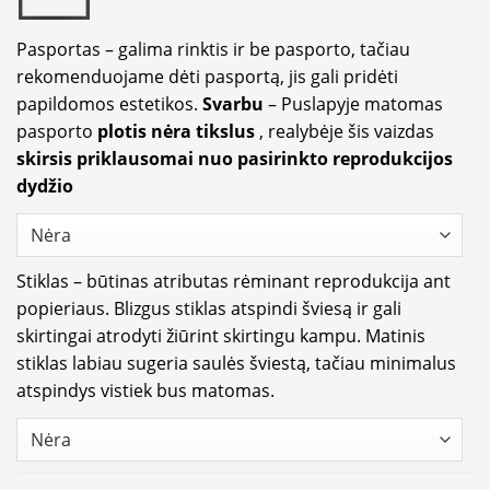
Pasportas – galima rinktis ir be pasporto, tačiau
rekomenduojame dėti pasportą, jis gali pridėti
papildomos estetikos.
Svarbu
– Puslapyje matomas
pasporto
plotis nėra tikslus
, realybėje šis vaizdas
skirsis priklausomai nuo pasirinkto reprodukcijos
dydžio
Stiklas – būtinas atributas rėminant reprodukcija ant
popieriaus. Blizgus stiklas atspindi šviesą ir gali
skirtingai atrodyti žiūrint skirtingu kampu. Matinis
stiklas labiau sugeria saulės šviestą, tačiau minimalus
atspindys vistiek bus matomas.