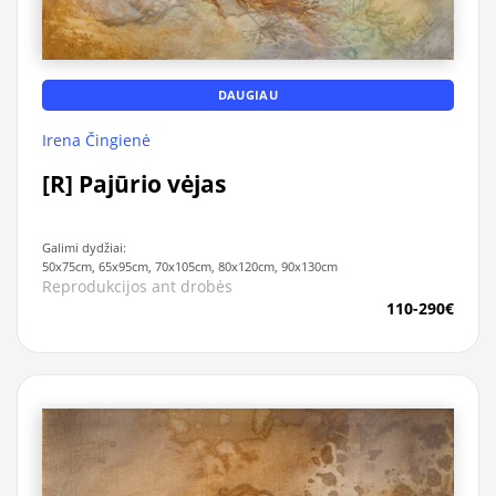
DAUGIAU
Irena Čingienė
[R] Pajūrio vėjas
Galimi dydžiai:
50x75cm, 65x95cm, 70x105cm, 80x120cm, 90x130cm
Reprodukcijos ant drobės
110-290€