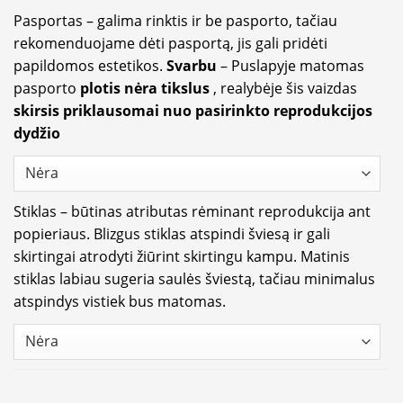
Pasportas – galima rinktis ir be pasporto, tačiau
rekomenduojame dėti pasportą, jis gali pridėti
papildomos estetikos.
Svarbu
– Puslapyje matomas
pasporto
plotis nėra tikslus
, realybėje šis vaizdas
skirsis priklausomai nuo pasirinkto reprodukcijos
dydžio
Stiklas – būtinas atributas rėminant reprodukcija ant
popieriaus. Blizgus stiklas atspindi šviesą ir gali
skirtingai atrodyti žiūrint skirtingu kampu. Matinis
stiklas labiau sugeria saulės šviestą, tačiau minimalus
atspindys vistiek bus matomas.