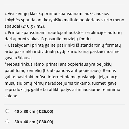
« Visi senųjų klasikų printai spausdinami aukščiausios
kokybės spauda ant kokybiško matinio popieriaus skirto meno
spaudai (210 g / m2).
« Printai spausdinami naudojant aukštos rezoliucijos autorių
darbų nuotraukas iš pasaulio muziejų fondų.
« Užsakydami printą galite pasirinkti iš standartinių formatų
arba pasirinkti individualų dydį, kurio kainą paskaičiuosime
gavę užklausą.
*Nepasirinkus rėmo, printai ant popieriaus yra be jokių
papildomų rėmelių (tik atspaudas ant popieriaus). Rėmus
galite pasirinkti mūsų internetiniame puslapyje. Jeigu tarp
mūsų siūlomų rėmų neradote Jums tinkamo, tuomet, gavę
reprodukciją, galite tai atlikti patys artimiausiame rėminimo
salone.
Alternative:
40 x 30 cm (
€
25.00
)
50 x 40 cm (
€
30.00
)