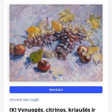
DAUGIAU
Vincent Van Gogh
[K] Vynuogės, citrinos, kriaušės ir