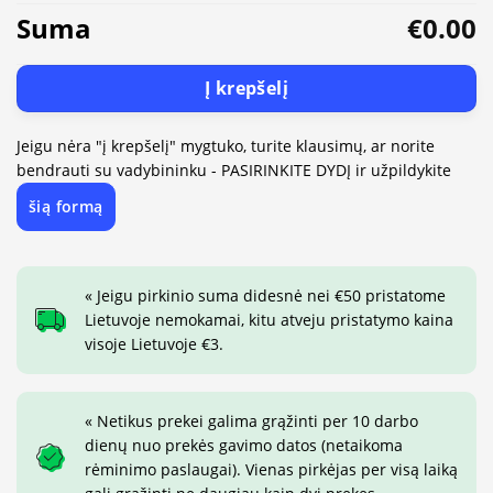
Suma
€0.00
Į krepšelį
Jeigu nėra "į krepšelį" mygtuko, turite klausimų, ar norite
bendrauti su vadybininku - PASIRINKITE DYDĮ ir užpildykite
šią formą
« Jeigu pirkinio suma didesnė nei €50 pristatome
Lietuvoje nemokamai, kitu atveju pristatymo kaina
visoje Lietuvoje €3.
« Netikus prekei galima grąžinti per 10 darbo
dienų nuo prekės gavimo datos (netaikoma
rėminimo paslaugai). Vienas pirkėjas per visą laiką