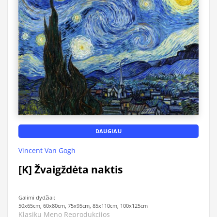
DAUGIAU
Vincent Van Gogh
[K] Žvaigždėta naktis
Galimi dydžiai:
50x65cm, 60x80cm, 75x95cm, 85x110cm, 100x125cm
Klasikų Meno Reprodukcijos