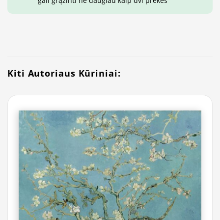
gali grąžinti ne daugiau kaip dvi prekes
Kiti Autoriaus Kūriniai: