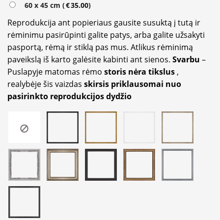
60 x 45 cm (
€
35.00
)
Reprodukcija ant popieriaus gausite susuktą į tutą ir
rėminimu pasirūpinti galite patys, arba galite užsakyti
pasportą, rėmą ir stiklą pas mus. Atlikus rėminimą
paveikslą iš karto galėsite kabinti ant sienos.
Svarbu
–
Puslapyje matomas rėmo
storis nėra tikslus
,
realybėje šis vaizdas
skirsis priklausomai nuo
pasirinkto reprodukcijos dydžio