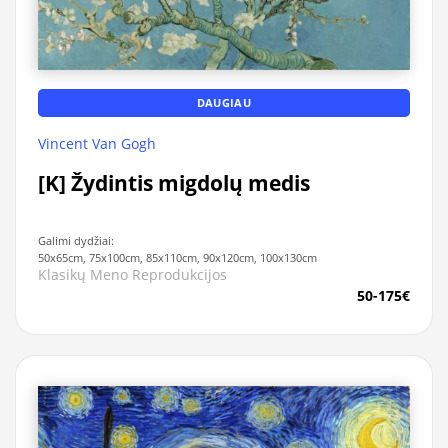
DAUGIAU
Vincent Van Gogh
[K] Žydintis migdolų medis
Galimi dydžiai:
50x65cm, 75x100cm, 85x110cm, 90x120cm, 100x130cm
Klasikų Meno Reprodukcijos
50-175€