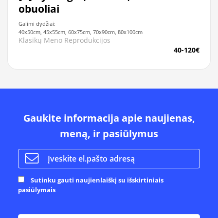
obuoliai
Galimi dydžiai:
40x50cm, 45x55cm, 60x75cm, 70x90cm, 80x100cm
Klasikų Meno Reprodukcijos
40-120€
Gaukite informacija apie naujienas,
meną, ir pasiūlymus
Sutinku gauti naujienlaiškį su išskirtiniais
pasiūlymais