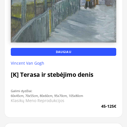
DAUGIAU
Vincent Van Gogh
[K] Terasa ir stebėjimo denis
Galimi dydžiai:
60x45cm, 70x55cm, 80x60cm, 95x70cm, 105x80cm
Klasikų Meno Reprodukcijos
45-125€