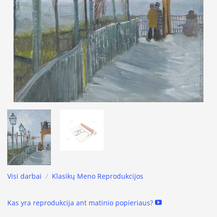
Visi darbai
/
Klasikų Meno Reprodukcijos
Kas yra reprodukcija ant matinio popieriaus?