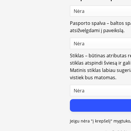
Pasporto spalva – baltos spa
atsižvelgdami į paveikslą.
Stiklas – būtinas atributas 
stiklas atspindi šviesą ir gal
Matinis stiklas labiau suger
vistiek bus matomas.
Jeigu nėra "į krepšelį" mygtuko