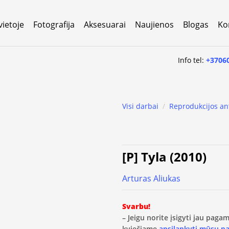
vietoje
Fotografija
Aksesuarai
Naujienos
Blogas
Ko
Info tel:
+3706
Visi darbai
/
Reprodukcijos an
[P] Tyla (2010)
Arturas Aliukas
Svarbu!
– Jeigu norite įsigyti jau pag
kviečiame
apsilankyti mūsų p