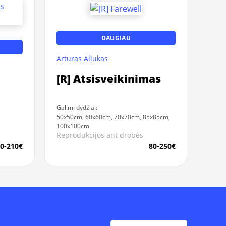
DAUGIAU
Arturas Aliukas
[R] Atsisveikinimas
Galimi dydžiai:
50x50cm, 60x60cm, 70x70cm, 85x85cm,
100x100cm
Reprodukcijos ant drobės
0-210€
80-250€