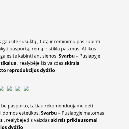
 gausite susuktą į tutą ir rėminimu pasirūpinti
akyti pasportą, rėmą ir stiklą pas mus. Atlikus
galėsite kabinti ant sienos.
Svarbu
– Puslapyje
 tikslus
, realybėje šis vaizdas
skirsis
to reprodukcijos dydžio
ir be pasporto, tačiau rekomenduojame dėti
apildomos estetikos.
Svarbu
– Puslapyje matomas
us
, realybėje šis vaizdas
skirsis priklausomai
jos dydžio