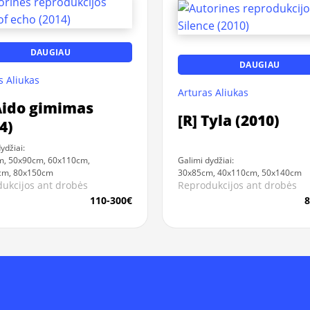
DAUGIAU
DAUGIAU
s Aliukas
Arturas Aliukas
Aido gimimas
[R] Tyla (2010)
4)
ydžiai:
m, 50x90cm, 60x110cm,
Galimi dydžiai:
cm, 80x150cm
30x85cm, 40x110cm, 50x140cm
ukcijos ant drobės
Reprodukcijos ant drobės
110-300€
8