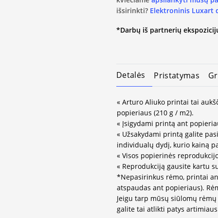
išsirinkti?
Elektroninis Luxart
*Darbų iš partnerių ekspozicijų
Detalės
Pristatymas
Gr
« Arturo Aliuko printai tai auk
popieriaus (210 g / m2).
« Įsigydami printą ant popieria
« Užsakydami printą galite pasir
individualų dydį, kurio kainą 
« Visos popierinės reprodukcij
« Reprodukciją gausite kartu s
*Nepasirinkus rėmo, printai an
atspaudas ant popieriaus). Rėm
Jeigu tarp mūsų siūlomų rėmų 
galite tai atlikti patys artimi