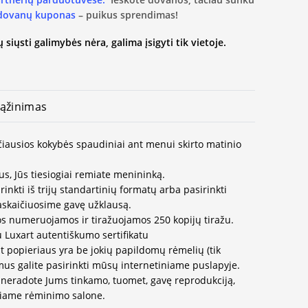
 dovanų kuponas
– puikus sprendimas!
 siųsti galimybės nėra, galima įsigyti tik vietoje.
ąžinimas
ščiausios kokybės spaudiniai ant menui skirto matinio
us, Jūs tiesiogiai remiate menininką.
inkti iš trijų standartinių formatų arba pasirinkti
paskaičiuosime gavę užklausą.
os numeruojamos ir tiražuojamos 250 kopijų tiražu.
u Luxart autentiškumo sertifikatu
t popieriaus yra be jokių papildomų rėmelių (tik
us galite pasirinkti mūsų internetiniame puslapyje.
neradote Jums tinkamo, tuomet, gavę reprodukciją,
ausiame rėminimo salone.