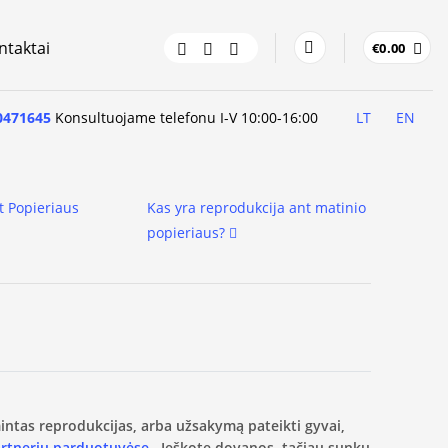
ntaktai
€
0.00
0471645
Konsultuojame telefonu I-V 10:00-16:00
LT
EN
t Popieriaus
Kas yra reprodukcija ant matinio
popieriaus?
amintas reprodukcijas, arba užsakymą pateikti gyvai,
artnerių parduotuvėse.
Ieškote dovanos, tačiau sunku