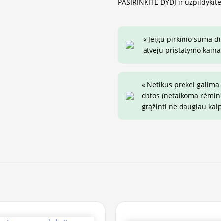
PASIRINKITE DYDĮ ir užpildykit
« Jeigu pirkinio suma d
atveju pristatymo kaina 
« Netikus prekei galima
datos (netaikoma rėminim
grąžinti ne daugiau kai