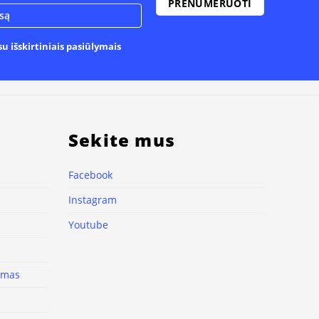
u išskirtiniais pasiūlymais
Sekite mus
Facebook
Instagram
Youtube
nimas