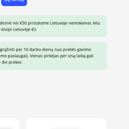
e
idesnė nei €50 pristatome Lietuvoje nemokamai, kitu
visoje Lietuvoje €3.
 grąžinti per 10 darbo dienų nuo prekės gavimo
o paslaugai). Vienas pirkėjas per visą laiką gali
p dvi prekes