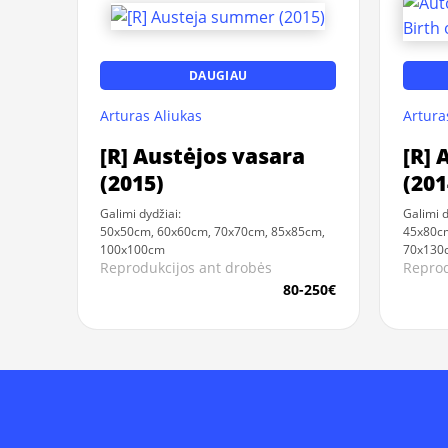
DAUGIAU
Arturas Aliukas
Artura
[R] Austėjos vasara
[R] 
(2015)
(201
Galimi dydžiai:
Galimi d
50x50cm, 60x60cm, 70x70cm, 85x85cm,
45x80c
100x100cm
70x130
Reprodukcijos ant drobės
Reprod
80-250€