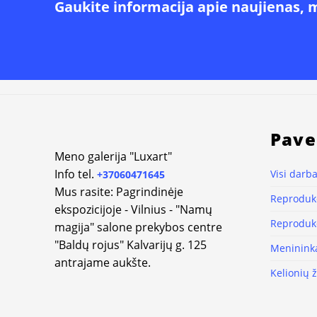
Gaukite informacija apie naujienas, 
Pave
Meno galerija "Luxart"
Info tel.
Visi darba
+37060471645
Mus rasite: Pagrindinėje
Reprodukc
ekspozicijoje - Vilnius - "Namų
Reprodukc
magija" salone prekybos centre
"Baldų rojus" Kalvarijų g. 125
Meninink
antrajame aukšte.
Kelionių 