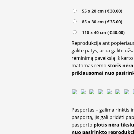
55 x 20 cm (
€
30.00
)
85 x 30 cm (
€
35.00
)
110 x 40 cm (
€
40.00
)
Reprodukcija ant popieriaus
galite patys, arba galite užs
rėminimą paveikslą iš karto 
matomas rėmo
storis nėra
priklausomai nuo pasirink
Pasportas – galima rinktis 
pasportą, jis gali pridėti p
pasporto
plotis nėra tiksl
nuo pasirinkto reprodukci