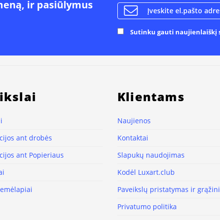
meną, ir pasiūlymus
Sutinku gauti naujienlaiškį s
ikslai
Klientams
i
Naujienos
ijos ant drobės
Kontaktai
ijos ant Popieriaus
Slapukų naudojimas
ai
Kodėl Luxart.club
žemėlapiai
Paveikslų pristatymas ir grąži
Privatumo politika