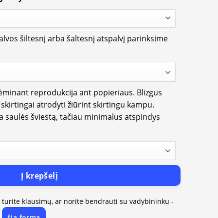
lvos šiltesnį arba šaltesnį atspalvį parinksime
rėminant reprodukcija ant popieriaus. Blizgus
i skirtingai atrodyti žiūrint skirtingu kampu.
ia saulės šviestą, tačiau minimalus atspindys
Į krepšelį
, turite klausimų, ar norite bendrauti su vadybininku -
šią formą