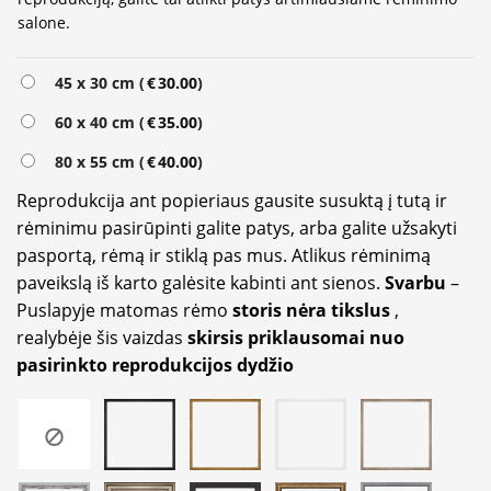
salone.
Alternative:
45 x 30 cm (
€
30.00
)
60 x 40 cm (
€
35.00
)
80 x 55 cm (
€
40.00
)
Reprodukcija ant popieriaus gausite susuktą į tutą ir
rėminimu pasirūpinti galite patys, arba galite užsakyti
pasportą, rėmą ir stiklą pas mus. Atlikus rėminimą
paveikslą iš karto galėsite kabinti ant sienos.
Svarbu
–
Puslapyje matomas rėmo
storis nėra tikslus
,
realybėje šis vaizdas
skirsis priklausomai nuo
pasirinkto reprodukcijos dydžio