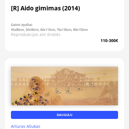
[R] Aido gimimas (2014)
Galimi dydžiai:
45x80cm, 50x90cm, 60x110cm, 70x130cm, 80x150cm
Reprodukcijos ant drobės
110-300€
DAUGIAU
Arturas Aliukas