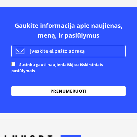
Gaukite informacija apie naujienas,
meną, ir pasiūlymus
Sutinku gauti naujienlaiškį su išskirtiniais
pasiūlymais
Alternative: