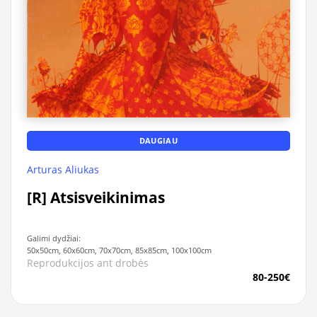
DAUGIAU
Arturas Aliukas
[R] Atsisveikinimas
Galimi dydžiai:
50x50cm, 60x60cm, 70x70cm, 85x85cm, 100x100cm
Reprodukcijos ant drobės
80-250€