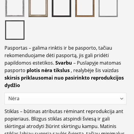
Pasportas – galima rinktis ir be pasporto, tačiau
rekomenduojame dėti pasportą, jis gali pridėti
papildomos estetikos.
Svarbu
– Puslapyje matomas
pasporto
plotis nėra tikslus
, realybėje šis vaizdas
skirsis priklausomai nuo pasirinkto reprodukcijos
dydžio
Stiklas – būtinas atributas rėminant reprodukcija ant
popieriaus. Blizgus stiklas atspindi šviesą ir gali
skirtingai atrodyti žiūrint skirtingu kampu. Matinis
stiklas labiau sugeria saulės šviestą, tačiau minimalus