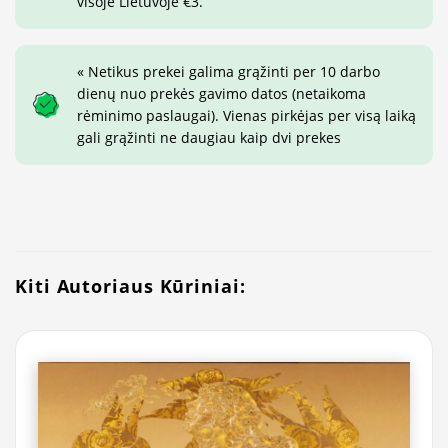
visoje Lietuvoje €3.
« Netikus prekei galima grąžinti per 10 darbo
dienų nuo prekės gavimo datos (netaikoma
rėminimo paslaugai). Vienas pirkėjas per visą laiką
gali grąžinti ne daugiau kaip dvi prekes
Kiti Autoriaus Kūriniai: