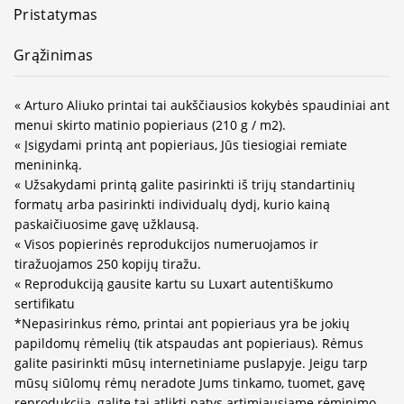
Pristatymas
Grąžinimas
« Arturo Aliuko printai tai aukščiausios kokybės spaudiniai ant
menui skirto matinio popieriaus (210 g / m2).
« Įsigydami printą ant popieriaus, Jūs tiesiogiai remiate
menininką.
« Užsakydami printą galite pasirinkti iš trijų standartinių
formatų arba pasirinkti individualų dydį, kurio kainą
paskaičiuosime gavę užklausą.
« Visos popierinės reprodukcijos numeruojamos ir
tiražuojamos 250 kopijų tiražu.
« Reprodukciją gausite kartu su Luxart autentiškumo
sertifikatu
*Nepasirinkus rėmo, printai ant popieriaus yra be jokių
papildomų rėmelių (tik atspaudas ant popieriaus). Rėmus
galite pasirinkti mūsų internetiniame puslapyje. Jeigu tarp
mūsų siūlomų rėmų neradote Jums tinkamo, tuomet, gavę
reprodukciją, galite tai atlikti patys artimiausiame rėminimo