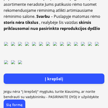
asortimente neradote Jums patikusio rėmo tuomet
rekomenduojame rėminimą atlikti artimiausiame
rėminimo salone.
Svarbu
– Puslapyje matomas rėmo
storis nėra tikslus
, realybėje šis vaizdas
skirsis
priklausomai nuo pasirinkto reprodukcijos dydžio
Į krepšelį
Jeigu nėra "į krepšelį" mygtuko, turite klausimų, ar norite
bendrauti su vadybininku - PASIRINKITE DYDĮ ir užpildykite
šią formą