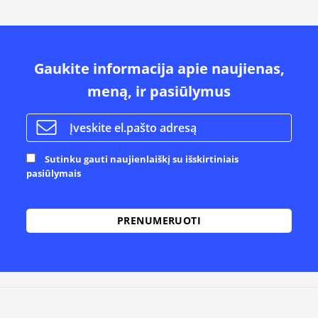
Gaukite informacija apie naujienas,
meną, ir pasiūlymus
Sutinku gauti naujienlaiškį su išskirtiniais
pasiūlymais