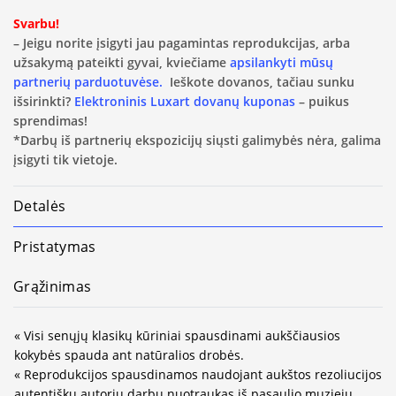
Svarbu!
– Jeigu norite įsigyti jau pagamintas reprodukcijas, arba
užsakymą pateikti gyvai, kviečiame
apsilankyti mūsų
partnerių parduotuvėse.
Ieškote dovanos, tačiau sunku
išsirinkti?
Elektroninis Luxart dovanų kuponas
– puikus
sprendimas!
*Darbų iš partnerių ekspozicijų siųsti galimybės nėra, galima
įsigyti tik vietoje.
Detalės
Pristatymas
Grąžinimas
« Visi senųjų klasikų kūriniai spausdinami aukščiausios
kokybės spauda ant natūralios drobės.
« Reprodukcijos spausdinamos naudojant aukštos rezoliucijos
autentiškų autorių darbų nuotraukas iš pasaulio muziejų