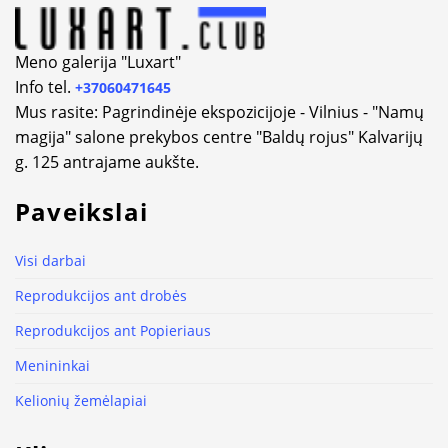
Meno galerija "Luxart"
Info tel.
+37060471645
Mus rasite: Pagrindinėje ekspozicijoje - Vilnius - "Namų
magija" salone prekybos centre "Baldų rojus" Kalvarijų
g. 125 antrajame aukšte.
Paveikslai
Visi darbai
Reprodukcijos ant drobės
Reprodukcijos ant Popieriaus
Menininkai
Kelionių žemėlapiai