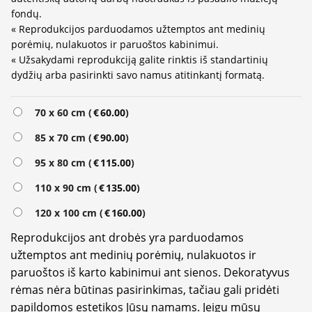
fondų.
« Reprodukcijos parduodamos užtemptos ant medinių
porėmių, nulakuotos ir paruoštos kabinimui.
« Užsakydami reprodukciją galite rinktis iš standartinių
dydžių arba pasirinkti savo namus atitinkantį formatą.
70 x 60 cm (
€
60.00
)
85 x 70 cm (
€
90.00
)
95 x 80 cm (
€
115.00
)
110 x 90 cm (
€
135.00
)
120 x 100 cm (
€
160.00
)
Reprodukcijos ant drobės yra parduodamos
užtemptos ant medinių porėmių, nulakuotos ir
paruoštos iš karto kabinimui ant sienos. Dekoratyvus
rėmas nėra būtinas pasirinkimas, tačiau gali pridėti
papildomos estetikos Jūsų namams. Jeigu mūsų