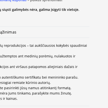
 siųsti galimybės nėra, galima įsigyti tik vietoje.
ąžinimas
lų reprodukcijos – tai aukščiausios kokybės spaudiniai
užtemptos ant medinių porėmių, nulakuotos ir
ijos ant viršaus patapomos aliejiniais dažais ir
u autentiškumo sertifikatu bei menininko parašu.
esiogiai remiate kūrinio autorių.
te pasirinkti Jūsų namus atitinkantį formatą.
 nėra Jums tinkamo, parašykite mums žinutę,
 ir kainas.