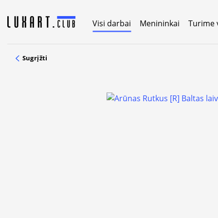
Skip
to
Visi darbai
Menininkai
Turime 
content
Sugrįžti