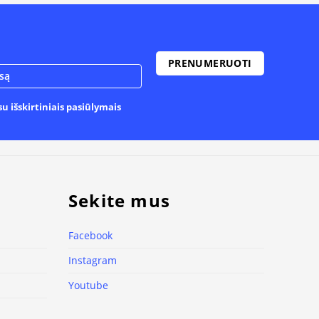
u išskirtiniais pasiūlymais
Sekite mus
Facebook
Instagram
Youtube