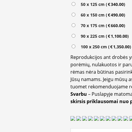
Alternative:
50 x 125 cm (
€
340.00
)
60 x 150 cm (
€
490.00
)
70 x 175 cm (
€
660.00
)
90 x 225 cm (
€
1,100.00
)
100 x 250 cm (
€
1,350.00
)
Reprodukcijos ant drobės 
porėmių, nulakuotos ir paru
rėmas nėra būtinas pasirink
Jūsų namams. Jeigu mūsų a
tuomet rekomenduojame rėm
Svarbu
– Puslapyje matom
skirsis priklausomai nuo 