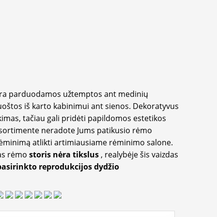
yra parduodamos užtemptos ant medinių
oštos iš karto kabinimui ant sienos. Dekoratyvus
imas, tačiau gali pridėti papildomos estetikos
sortimente neradote Jums patikusio rėmo
inimą atlikti artimiausiame rėminimo salone.
as rėmo
storis nėra tikslus
, realybėje šis vaizdas
pasirinkto reprodukcijos dydžio