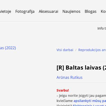
vietoje
Fotografija
Aksesuarai
Naujienos
Blogas
Ko
Info 
Visi darbai
/
Reprodukcijos an
[R] Baltas laivas 
Arūnas Rutkus
Svarbu!
– Jeigu norite įsigyti jau pag
kviečiame
apsilankyti mūsų p
išsirinkti?
Elektroninis Luxart