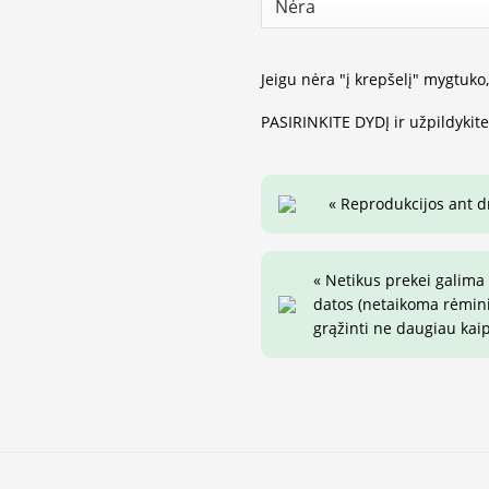
Jeigu nėra "į krepšelį" mygtuko
PASIRINKITE DYDĮ ir užpildykit
« Reprodukcijos ant 
« Netikus prekei galima
datos (netaikoma rėminim
grąžinti ne daugiau kai