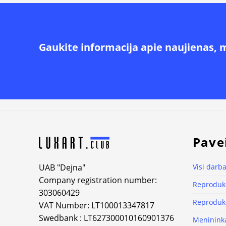
Gaukite informacija apie naujienas, 
Alternative:
Pave
UAB "Dejna"
Visi darba
Company registration number:
Reprodukc
303060429
Reprodukc
VAT Number: LT100013347817
Swedbank : LT627300010160901376
Meninink