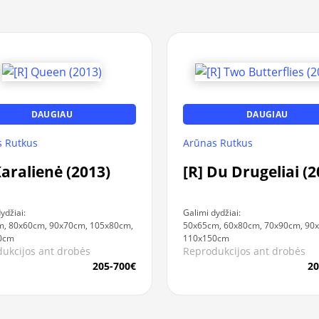
DAUGIAU
DAUGIAU
 Rutkus
Arūnas Rutkus
Karalienė (2013)
[R] Du Drugeliai (2
ydžiai:
Galimi dydžiai:
, 80x60cm, 90x70cm, 105x80cm,
50x65cm, 60x80cm, 70x90cm, 90
0cm
110x150cm
ukcijos ant drobės
Reprodukcijos ant drobės
205-700€
20