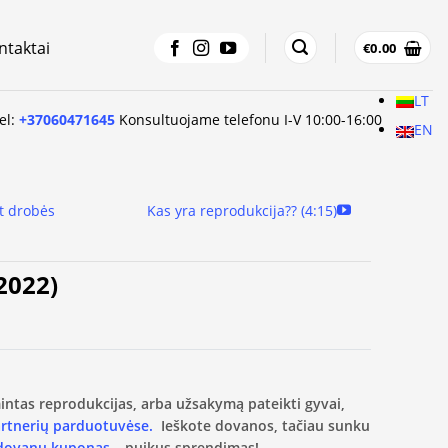
ntaktai
€
0.00
LT
tel:
+37060471645
Konsultuojame telefonu I-V 10:00-16:00
EN
t drobės
Kas yra reprodukcija?? (4:15)
(2022)
amintas reprodukcijas, arba užsakymą pateikti gyvai,
artnerių parduotuvėse.
Ieškote dovanos, tačiau sunku
 dovanų kuponas
– puikus sprendimas!