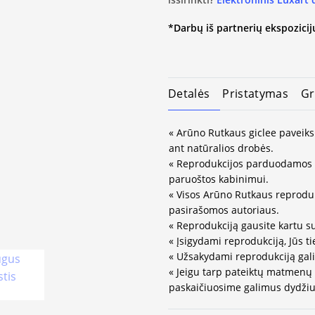
*Darbų iš partnerių ekspozicijų
Detalės
Pristatymas
Gr
« Arūno Rutkaus giclee paveiks
ant natūralios drobės.
« Reprodukcijos parduodamos 
paruoštos kabinimui.
« Visos Arūno Rutkaus reprodukc
pasirašomos autoriaus.
« Reprodukciją gausite kartu s
« Įsigydami reprodukciją, Jūs ti
« Užsakydami reprodukciją gali
« Jeigu tarp pateiktų matmenų
paskaičiuosime galimus dydžius