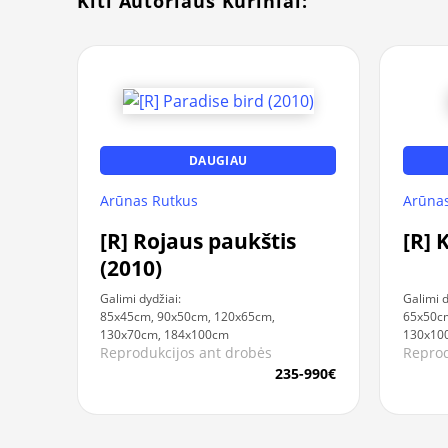
Kiti Autoriaus Kūriniai:
DAUGIAU
Arūnas Rutkus
Arūnas
[R] Rojaus paukštis
[R] 
(2010)
Galimi dydžiai:
Galimi d
85x45cm, 90x50cm, 120x65cm,
65x50cm
130x70cm, 184x100cm
130x10
Reprodukcijos ant drobės
Reprod
235-990€