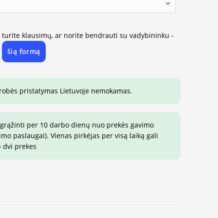
, turite klausimų, ar norite bendrauti su vadybininku -
šią formą
e
drobės pristatymas Lietuvoje nemokamas.
 grąžinti per 10 darbo dienų nuo prekės gavimo
o paslaugai). Vienas pirkėjas per visą laiką gali
p dvi prekes