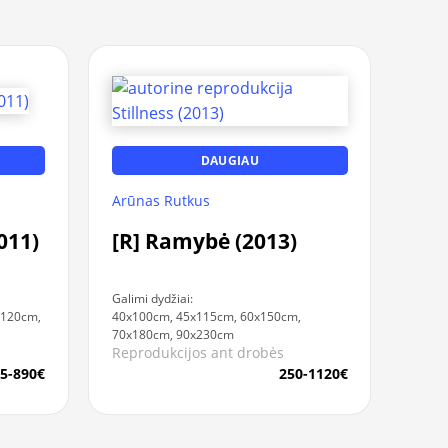
DAUGIAU
Arūnas Rutkus
011)
[R] Ramybė (2013)
Galimi dydžiai:
x120cm,
40x100cm, 45x115cm, 60x150cm,
70x180cm, 90x230cm
Reprodukcijos ant drobės
5-890€
250-1120€