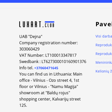
Alternative:
Pave
UAB "Dejna"
Visi darba
Company registration number:
Reprodukc
303060429
Reprodukc
VAT Number: LT100013347817
Swedbank : LT627300010160901376
Meninink
Info tel.
+37060471645
Kelionių 
You can find us in Lithuania: Main
office - Vilnius - Ozo street 4, 1st
floor or Vilnius - "Namu Magija"
showroom at "Baldų rojus"
shopping center, Kalvarijų street
125.