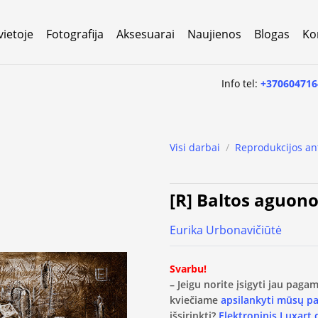
vietoje
Fotografija
Aksesuarai
Naujienos
Blogas
Ko
Info tel:
+370604716
Visi darbai
/
Reprodukcijos an
[R] Baltos aguono
Eurika Urbonavičiūtė
Svarbu!
– Jeigu norite įsigyti jau pag
kviečiame
apsilankyti mūsų p
išsirinkti?
Elektroninis Luxart