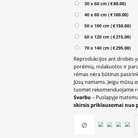
Alternative:
30 x 60 cm (
€
80.00
)
40 x 80 cm (
€
100.00
)
50 x 100 cm (
€
150.00
)
60 x 120 cm (
€
215.00
)
70 x 140 cm (
€
295.00
)
Reprodukcijos ant drobės 
porėmių, nulakuotos ir paru
rėmas nėra būtinas pasirink
Jūsų namams. Jeigu mūsų a
tuomet rekomenduojame rėm
Svarbu
– Puslapyje matom
skirsis priklausomai nuo 