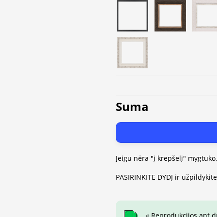
Suma
Jeigu nėra "į krepšelį" mygtuko
PASIRINKITE DYDĮ ir užpildykit
« Reprodukcijos ant 