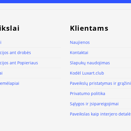
ikslai
Klientams
i
Naujienos
ijos ant drobės
Kontaktai
ijos ant Popieriaus
Slapukų naudojimas
ai
Kodėl Luxart.club
žemėlapiai
Paveikslų pristatymas ir grąži
Privatumo politika
Sąlygos ir įsipareigojimai
Paveikslas kaip interjero detalė