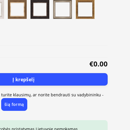
€0.00
Į krepšelį
, turite klausimų, ar norite bendrauti su vadybininku -
šią formą
e
drobės pristatymas Lietuvoje nemokamas.