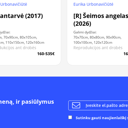
 Urbonavičiūtė
Eurika Urbonavičiūtė
Santarvė (2017)
[R] Šeimos angela
(2026)
ydžiai:
Galimi dydžiai:
m, 70x90cm, 80x105cm,
70x70cm, 80x80cm, 90x90cm,
cm, 110x150cm, 120x160cm
100x100cm, 120x120cm
ukcijos ant drobės
Reprodukcijos ant drobės
160-535€
16
meną, ir pasiūlymus
Sutinku gauti naujienlaiškį s