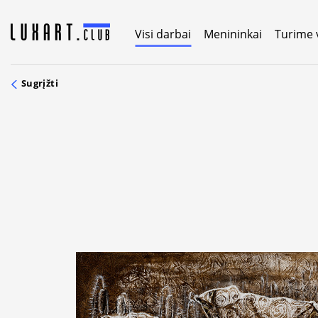
Skip
to
Visi darbai
Menininkai
Turime 
content
Sugrįžti