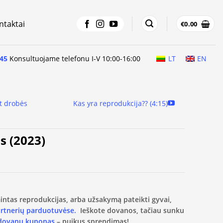
ntaktai
€
0.00
45
Konsultuojame telefonu I-V 10:00-16:00
LT
EN
t drobės
Kas yra reprodukcija?? (4:15)
s (2023)
amintas reprodukcijas, arba užsakymą pateikti gyvai,
artnerių parduotuvėse.
Ieškote dovanos, tačiau sunku
 dovanų kuponas
– puikus sprendimas!