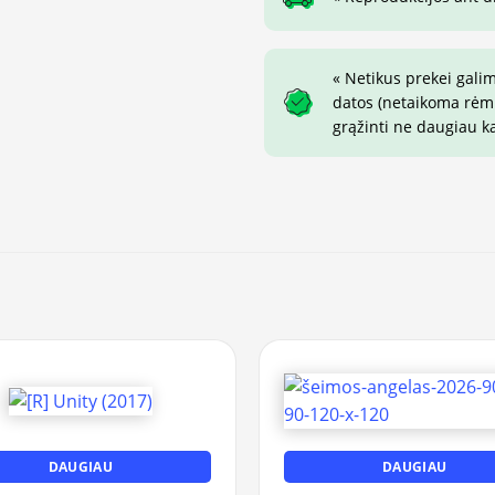
« Netikus prekei gali
datos (netaikoma rėmin
grąžinti ne daugiau k
DAUGIAU
DAUGIAU