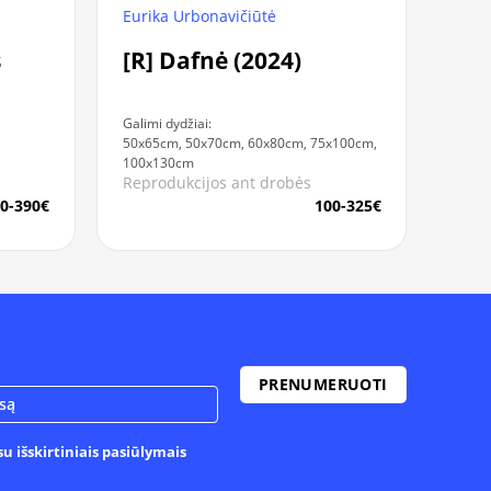
Eurika Urbonavičiūtė
s
[R] Dafnė (2024)
Galimi dydžiai:
50x65cm, 50x70cm, 60x80cm, 75x100cm,
100x130cm
Reprodukcijos ant drobės
0-390€
100-325€
u išskirtiniais pasiūlymais