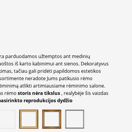
yra parduodamos užtemptos ant medinių
oštos iš karto kabinimui ant sienos. Dekoratyvus
imas, tačiau gali pridėti papildomos estetikos
sortimente neradote Jums patikusio rėmo
inimą atlikti artimiausiame rėminimo salone.
as rėmo
storis nėra tikslus
, realybėje šis vaizdas
pasirinkto reprodukcijos dydžio