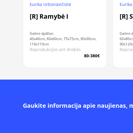
Eurika Urbonavičiūtė
Eurika
[R] Ramybė I
[R] 
Galimi dydžiai:
Galimi d
40x40cm, 60x60cm, 75x75cm, 90x90cm,
60x80c
110x110cm
90x120
Reprodukcijos ant drobės
Reprod
80-380€
Gaukite informacija apie naujienas, 