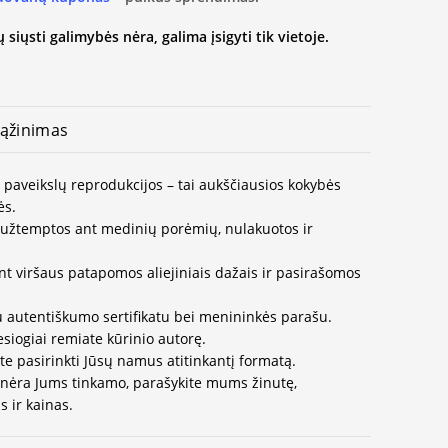
 siųsti galimybės nėra, galima įsigyti tik vietoje.
ąžinimas
 paveikslų reprodukcijos – tai aukščiausios kokybės
ės.
užtemptos ant medinių porėmių, nulakuotos ir
nt viršaus patapomos aliejiniais dažais ir pasirašomos
u autentiškumo sertifikatu bei menininkės parašu.
esiogiai remiate kūrinio autorę.
te pasirinkti Jūsų namus atitinkantį formatą.
 nėra Jums tinkamo, parašykite mums žinutę,
 ir kainas.