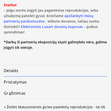
Svarbu!
– Jeigu norite įsigyti jau pagamintas reprodukcijas, arba
užsakymą pateikti gyvai, kviečiame
apsilankyti mūsų
partnerių parduotuvėse.
Ieškote dovanos, tačiau sunku
išsirinkti?
Elektroninis Luxart dovanų kuponas
– puikus
sprendimas!
*Darbų iš partnerių ekspozicijų siųsti galimybės nėra, galima
įsigyti tik vietoje.
Detalės
Pristatymas
Grąžinimas
« Živilės Matuzonienės giclee paveikslų reprodukcijos - tai tik