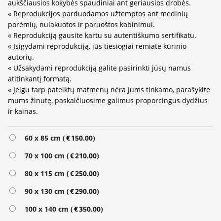
aukščiausios kokybės spaudiniai ant geriausios drobės.
« Reprodukcijos parduodamos užtemptos ant medinių
porėmių, nulakuotos ir paruoštos kabinimui.
« Reprodukciją gausite kartu su autentiškumo sertifikatu.
« Įsigydami reprodukciją, jūs tiesiogiai remiate kūrinio
autorių.
« Užsakydami reprodukciją galite pasirinkti jūsų namus
atitinkantį formatą.
« Jeigu tarp pateiktų matmenų nėra Jums tinkamo, parašykite
mums žinutę, paskaičiuosime galimus proporcingus dydžius
ir kainas.
Alternative:
60 x 85 cm (
€
150.00
)
70 x 100 cm (
€
210.00
)
80 x 115 cm (
€
250.00
)
90 x 130 cm (
€
290.00
)
100 x 140 cm (
€
350.00
)