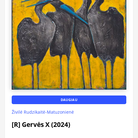
DAUGIAU
Živilė Rudzikaitė-Matuzonienė
[R] Gervės X (2024)