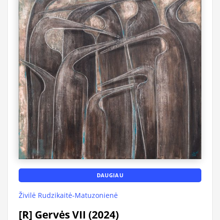
DAUGIAU
Živilė Rudzikaitė-Matuzonienė
[R] Gervės VII (2024)