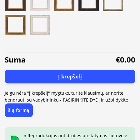
Suma
€0.00
Į krepšelį
Jeigu nėra "į krepšelį" mygtuko, turite klausimų, ar norite
bendrauti su vadybininku - PASIRINKITE DYDĮ ir užpildykite
šią formą
« Reprodukcijos ant drobės pristatymas Lietuvoje