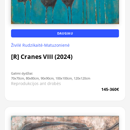
DAUGIAU
Živilė Rudzikaitė-Matuzonienė
[R] Cranes VIII (2024)
Galimi dydžiai:
70x70cm, 80x80cm, 90x90cm, 100x100cm, 120x120cm
Reprodukcijos ant drobės
145-360€