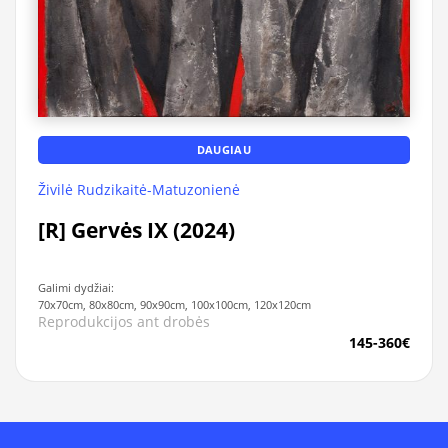
DAUGIAU
Živilė Rudzikaitė-Matuzonienė
[R] Gervės IX (2024)
Galimi dydžiai:
70x70cm, 80x80cm, 90x90cm, 100x100cm, 120x120cm
Reprodukcijos ant drobės
145-360€