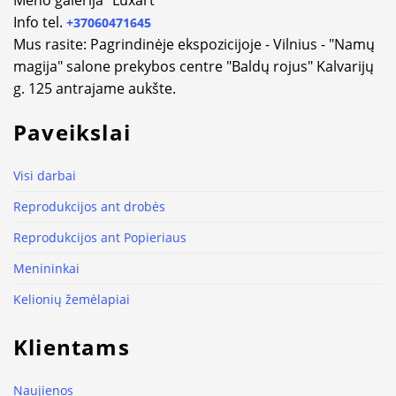
Info tel.
+37060471645
Mus rasite: Pagrindinėje ekspozicijoje - Vilnius - "Namų
magija" salone prekybos centre "Baldų rojus" Kalvarijų
g. 125 antrajame aukšte.
Paveikslai
Visi darbai
Reprodukcijos ant drobės
Reprodukcijos ant Popieriaus
Menininkai
Kelionių žemėlapiai
Klientams
Naujienos