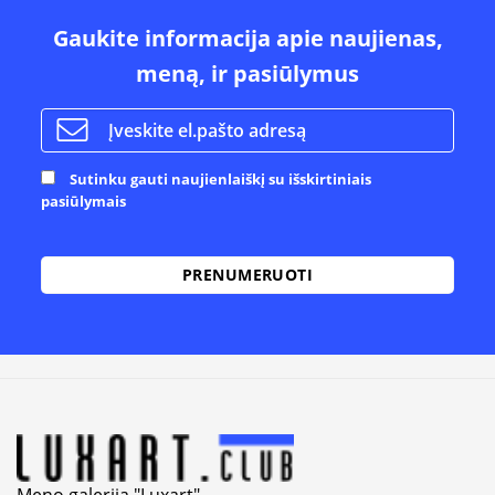
Gaukite informacija apie naujienas,
meną, ir pasiūlymus
Sutinku gauti naujienlaiškį su išskirtiniais
pasiūlymais
Alternative:
Meno galerija "Luxart"