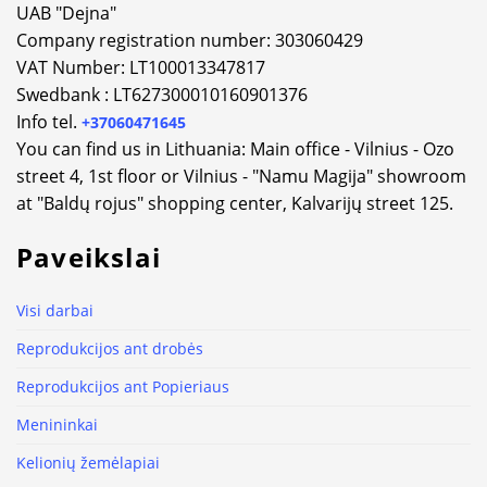
UAB "Dejna"
Company registration number: 303060429
VAT Number: LT100013347817
Swedbank : LT627300010160901376
Info tel.
+37060471645
You can find us in Lithuania: Main office - Vilnius - Ozo
street 4, 1st floor or Vilnius - "Namu Magija" showroom
at "Baldų rojus" shopping center, Kalvarijų street 125.
Paveikslai
Visi darbai
Reprodukcijos ant drobės
Reprodukcijos ant Popieriaus
Menininkai
Kelionių žemėlapiai