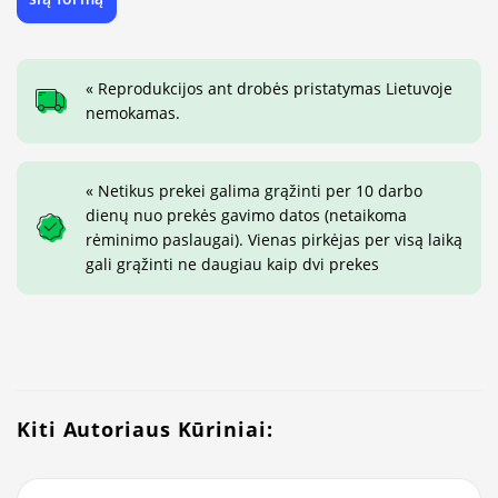
« Reprodukcijos ant drobės pristatymas Lietuvoje
nemokamas.
« Netikus prekei galima grąžinti per 10 darbo
dienų nuo prekės gavimo datos (netaikoma
rėminimo paslaugai). Vienas pirkėjas per visą laiką
gali grąžinti ne daugiau kaip dvi prekes
Kiti Autoriaus Kūriniai: