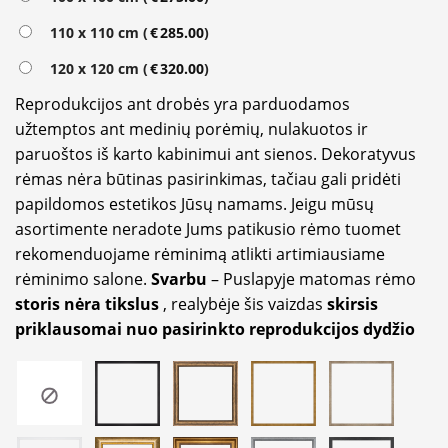
110 x 110 cm (
€
285.00
)
120 x 120 cm (
€
320.00
)
Reprodukcijos ant drobės yra parduodamos
užtemptos ant medinių porėmių, nulakuotos ir
paruoštos iš karto kabinimui ant sienos. Dekoratyvus
rėmas nėra būtinas pasirinkimas, tačiau gali pridėti
papildomos estetikos Jūsų namams. Jeigu mūsų
asortimente neradote Jums patikusio rėmo tuomet
rekomenduojame rėminimą atlikti artimiausiame
rėminimo salone.
Svarbu
– Puslapyje matomas rėmo
storis nėra tikslus
, realybėje šis vaizdas
skirsis
priklausomai nuo pasirinkto reprodukcijos dydžio