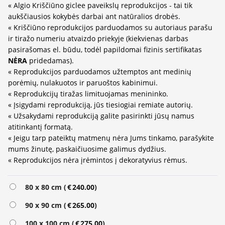
« Algio Kriščiūno giclee paveikslų reprodukcijos - tai tik
aukščiausios kokybės darbai ant natūralios drobės.
« Kriščiūno reprodukcijos parduodamos su autoriaus parašu
ir tiražo numeriu atvaizdo priekyje (kiekvienas darbas
pasirašomas el. būdu, todėl papildomai fizinis sertifikatas
NĖRA
pridedamas).
« Reprodukcijos parduodamos užtemptos ant medinių
porėmių, nulakuotos ir paruoštos kabinimui.
« Reprodukcijų tiražas limituojamas menininko.
« Įsigydami reprodukciją, jūs tiesiogiai remiate autorių.
« Užsakydami reprodukciją galite pasirinkti jūsų namus
atitinkantį formatą.
« Jeigu tarp pateiktų matmenų nėra Jums tinkamo, parašykite
mums žinutę, paskaičiuosime galimus dydžius.
« Reprodukcijos nėra įrėmintos į dekoratyvius rėmus.
Alternative:
80 x 80 cm (
€
240.00
)
90 x 90 cm (
€
265.00
)
100 x 100 cm (
€
275.00
)