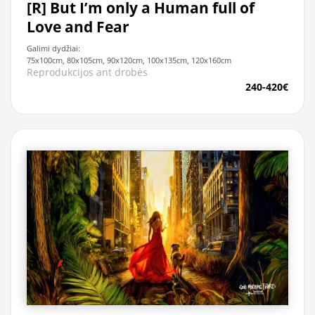
[R] But I’m only a Human full of
Love and Fear
Galimi dydžiai:
75x100cm, 80x105cm, 90x120cm, 100x135cm, 120x160cm
Reprodukcijos ant drobės
240-420€