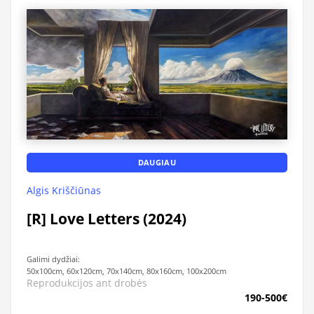
DAUGIAU
Algis Kriščiūnas
[R] Love Letters (2024)
Galimi dydžiai:
50x100cm, 60x120cm, 70x140cm, 80x160cm, 100x200cm
Reprodukcijos ant drobės
190-500€