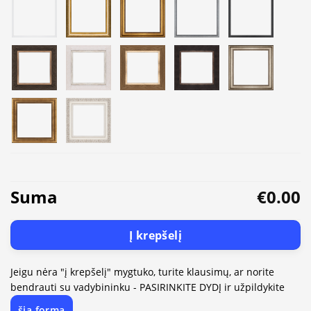
Suma
€0.00
Į krepšelį
Jeigu nėra "į krepšelį" mygtuko, turite klausimų, ar norite
bendrauti su vadybininku - PASIRINKITE DYDĮ ir užpildykite
šią formą