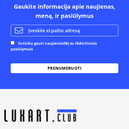
Gaukite informacija apie naujienas,
meną, ir pasiūlymus
Sutinku gauti naujienlaiškį su išskirtiniais
pasiūlymais
Alternative: