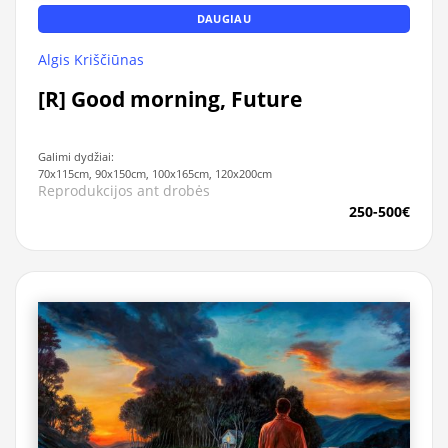
DAUGIAU
Algis Kriščiūnas
[R] Good morning, Future
Galimi dydžiai:
70x115cm, 90x150cm, 100x165cm, 120x200cm
Reprodukcijos ant drobės
250-500€