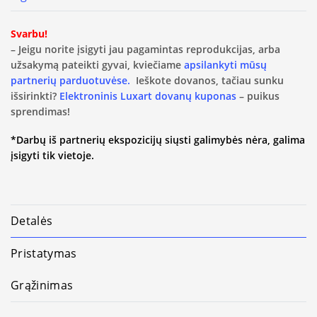
Svarbu!
– Jeigu norite įsigyti jau pagamintas reprodukcijas, arba
užsakymą pateikti gyvai, kviečiame
apsilankyti mūsų
partnerių parduotuvėse.
Ieškote dovanos, tačiau sunku
išsirinkti?
Elektroninis Luxart dovanų kuponas
– puikus
sprendimas!
*Darbų iš partnerių ekspozicijų siųsti galimybės nėra, galima
įsigyti tik vietoje.
Detalės
Pristatymas
Grąžinimas