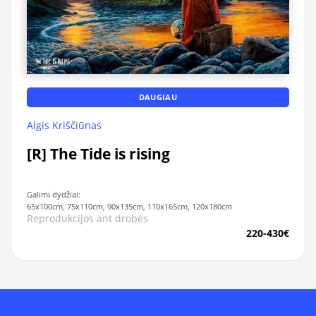
DAUGIAU
Algis Kriščiūnas
[R] The Tide is rising
Galimi dydžiai:
65x100cm, 75x110cm, 90x135cm, 110x165cm, 120x180cm
Reprodukcijos ant drobės
220-430€