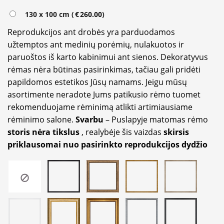
130 x 100 cm (
€
260.00
)
Reprodukcijos ant drobės yra parduodamos
užtemptos ant medinių porėmių, nulakuotos ir
paruoštos iš karto kabinimui ant sienos. Dekoratyvus
rėmas nėra būtinas pasirinkimas, tačiau gali pridėti
papildomos estetikos Jūsų namams. Jeigu mūsų
asortimente neradote Jums patikusio rėmo tuomet
rekomenduojame rėminimą atlikti artimiausiame
rėminimo salone.
Svarbu
– Puslapyje matomas rėmo
storis nėra tikslus
, realybėje šis vaizdas
skirsis
priklausomai nuo pasirinkto reprodukcijos dydžio