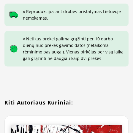
« Reprodukcijos ant drobės pristatymas Lietuvoje
nemokamas.
« Netikus prekei galima grąžinti per 10 darbo
dienų nuo prekės gavimo datos (netaikoma
rėminimo paslaugai). Vienas pirkėjas per visą laiką
gali grąžinti ne daugiau kaip dvi prekes
Kiti Autoriaus Kūriniai: