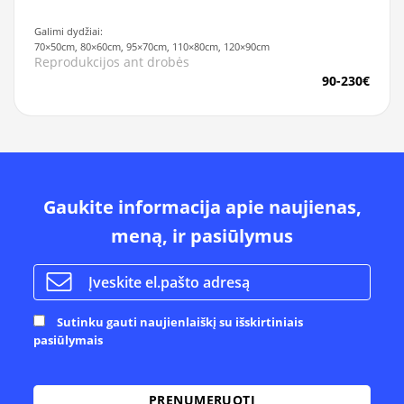
Galimi dydžiai:
70×50cm, 80×60cm, 95×70cm, 110×80cm, 120×90cm
Reprodukcijos ant drobės
90-230€
Gaukite informacija apie naujienas,
meną, ir pasiūlymus
Sutinku gauti naujienlaiškį su išskirtiniais
pasiūlymais