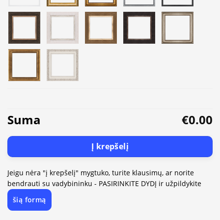
Suma
€0.00
Į krepšelį
Jeigu nėra "į krepšelį" mygtuko, turite klausimų, ar norite
bendrauti su vadybininku - PASIRINKITE DYDĮ ir užpildykite
šią formą