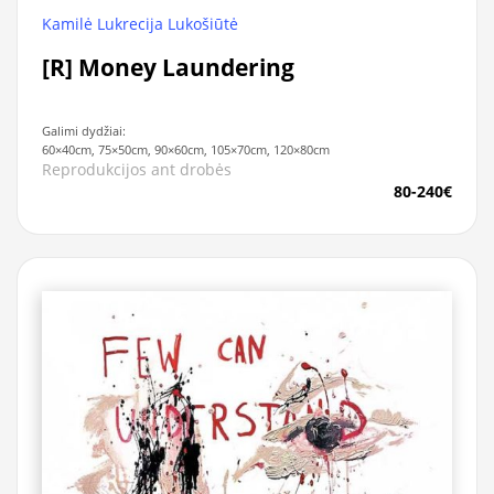
Kamilė Lukrecija Lukošiūtė
[R] Money Laundering
Galimi dydžiai:
60×40cm, 75×50cm, 90×60cm, 105×70cm, 120×80cm
Reprodukcijos ant drobės
80-240€