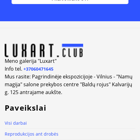
Alternative:
Meno galerija "Luxart"
Info tel.
+37060471645
Mus rasite: Pagrindinėje ekspozicijoje - Vilnius - "Namų
magija" salone prekybos centre "Baldų rojus" Kalvarijų
g. 125 antrajame aukšte.
Paveikslai
Visi darbai
Reprodukcijos ant drobės