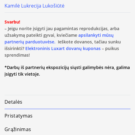
Kamilė Lukrecija Lukošiūtė
Svarbu!
– Jeigu norite įsigyti jau pagamintas reprodukcijas, arba
užsakymą pateikti gyvai, kviečiame
apsilankyti mūsų
partnerių parduotuvėse.
Ieškote dovanos, tačiau sunku
išsirinkti?
Elektroninis Luxart dovanų kuponas
– puikus
sprendimas!
*Darbų iš partnerių ekspozicijų siųsti galimybės nėra, galima
įsigyti tik vietoje.
Detalės
Pristatymas
Grąžinimas