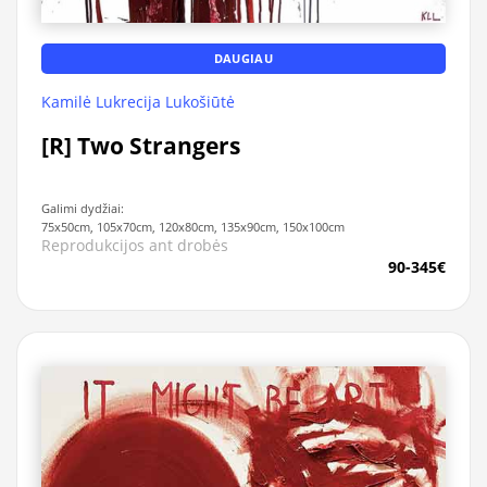
DAUGIAU
Kamilė Lukrecija Lukošiūtė
[R] Two Strangers
Galimi dydžiai:
75x50cm, 105x70cm, 120x80cm, 135x90cm, 150x100cm
Reprodukcijos ant drobės
90-345€