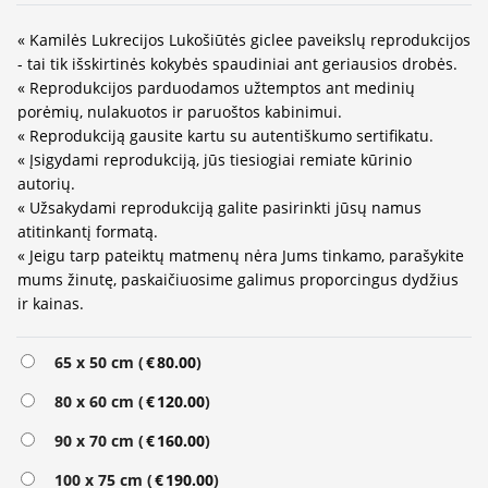
« Kamilės Lukrecijos Lukošiūtės giclee paveikslų reprodukcijos
- tai tik išskirtinės kokybės spaudiniai ant geriausios drobės.
« Reprodukcijos parduodamos užtemptos ant medinių
porėmių, nulakuotos ir paruoštos kabinimui.
« Reprodukciją gausite kartu su autentiškumo sertifikatu.
« Įsigydami reprodukciją, jūs tiesiogiai remiate kūrinio
autorių.
« Užsakydami reprodukciją galite pasirinkti jūsų namus
atitinkantį formatą.
« Jeigu tarp pateiktų matmenų nėra Jums tinkamo, parašykite
mums žinutę, paskaičiuosime galimus proporcingus dydžius
ir kainas.
Alternative:
65 x 50 cm (
€
80.00
)
80 x 60 cm (
€
120.00
)
90 x 70 cm (
€
160.00
)
100 x 75 cm (
€
190.00
)