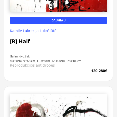
DAUGIAU
Kamilė Lukrecija Lukošiūtė
[R] Half
Galimi dydžiai:
80x60cm, 95x70cm, 110x80cm, 120x90cm, 140x100cm
Reprodukcijos ant drobės
120-280€