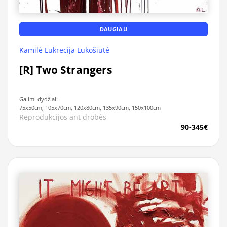
DAUGIAU
Kamilė Lukrecija Lukošiūtė
[R] Two Strangers
Galimi dydžiai:
75x50cm, 105x70cm, 120x80cm, 135x90cm, 150x100cm
Reprodukcijos ant drobės
90-345€