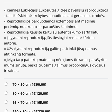
« Kamilės Lukrecijos Lukošiūtės giclee paveikslų reprodukcijos
- tai tik išskirtinės kokybės spaudiniai ant geriausios drobės.
« Reprodukcijos parduodamos užtemptos ant medinių
porėmių, nulakuotos ir paruoštos kabinimui.
« Reprodukciją gausite kartu su autentiškumo sertifikatu.
« Įsigydami reprodukciją, jūs tiesiogiai remiate kūrinio
autorių.
« Užsakydami reprodukciją galite pasirinkti jūsų namus
atitinkantį formatą.
« Jeigu tarp pateiktų matmenų nėra Jums tinkamo, parašykite
mums žinutę, paskaičiuosime galimus proporcingus dydžius
ir kainas.
Alternative:
70 × 50 cm (
€
90.00
)
80 × 60 cm (
€
120.00
)
95 × 70 cm (
€
165.00
)
110 × 80 cm (
€
220.00
)