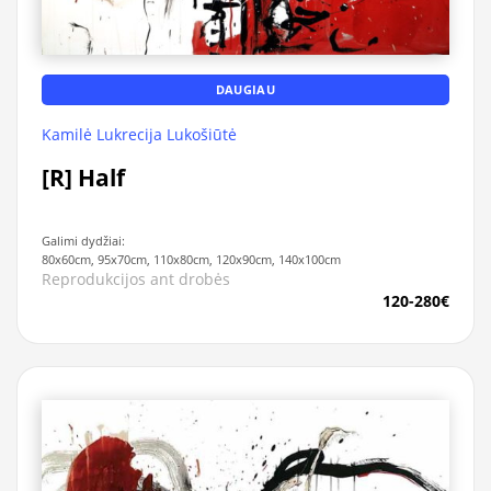
DAUGIAU
Kamilė Lukrecija Lukošiūtė
[R] Half
Galimi dydžiai:
80x60cm, 95x70cm, 110x80cm, 120x90cm, 140x100cm
Reprodukcijos ant drobės
120-280€