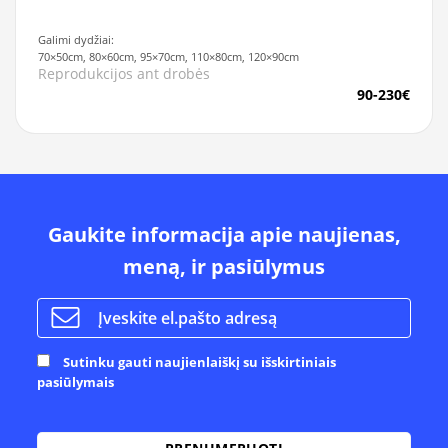
Galimi dydžiai:
70×50cm, 80×60cm, 95×70cm, 110×80cm, 120×90cm
Reprodukcijos ant drobės
90-230€
Gaukite informacija apie naujienas,
meną, ir pasiūlymus
Sutinku gauti naujienlaiškį su išskirtiniais
pasiūlymais