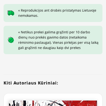
« Reprodukcijos ant drobės pristatymas Lietuvoje
nemokamas.
« Netikus prekei galima grąžinti per 10 darbo
dienų nuo prekės gavimo datos (netaikoma
rėminimo paslaugai). Vienas pirkėjas per visą laiką
gali grąžinti ne daugiau kaip dvi prekes
Kiti Autoriaus Kūriniai: