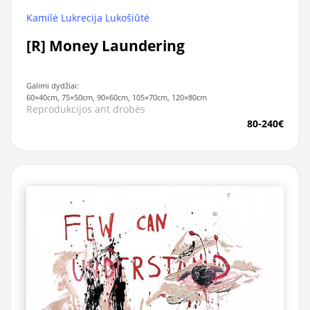
Kamilė Lukrecija Lukošiūtė
[R] Money Laundering
Galimi dydžiai:
60×40cm, 75×50cm, 90×60cm, 105×70cm, 120×80cm
Reprodukcijos ant drobės
80-240€