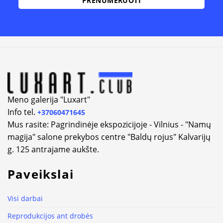
Alternative:
Meno galerija "Luxart"
Info tel.
+37060471645
Mus rasite: Pagrindinėje ekspozicijoje - Vilnius - "Namų
magija" salone prekybos centre "Baldų rojus" Kalvarijų
g. 125 antrajame aukšte.
Paveikslai
Visi darbai
Reprodukcijos ant drobės