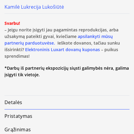
Kamilė Lukrecija Lukošiūtė
Svarbu!
– Jeigu norite įsigyti jau pagamintas reprodukcijas, arba
užsakymą pateikti gyvai, kviečiame
apsilankyti mūsų
partnerių parduotuvėse.
Ieškote dovanos, tačiau sunku
išsirinkti?
Elektroninis Luxart dovanų kuponas
– puikus
sprendimas!
*Darbų iš partnerių ekspozicijų siųsti galimybės nėra, galima
įsigyti tik vietoje.
Detalės
Pristatymas
Grąžinimas