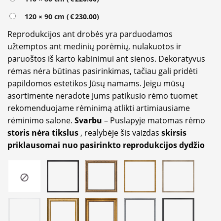
120 × 90 cm (
€
230.00
)
Reprodukcijos ant drobės yra parduodamos
užtemptos ant medinių porėmių, nulakuotos ir
paruoštos iš karto kabinimui ant sienos. Dekoratyvus
rėmas nėra būtinas pasirinkimas, tačiau gali pridėti
papildomos estetikos Jūsų namams. Jeigu mūsų
asortimente neradote Jums patikusio rėmo tuomet
rekomenduojame rėminimą atlikti artimiausiame
rėminimo salone.
Svarbu
– Puslapyje matomas rėmo
storis nėra tikslus
, realybėje šis vaizdas
skirsis
priklausomai nuo pasirinkto reprodukcijos dydžio