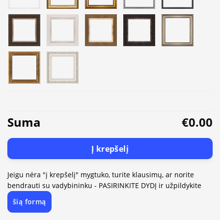
Suma
€0.00
Į krepšelį
Jeigu nėra "į krepšelį" mygtuko, turite klausimų, ar norite
bendrauti su vadybininku - PASIRINKITE DYDĮ ir užpildykite
šią formą