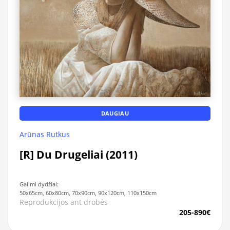
DAUGIAU
Arūnas Rutkus
[R] Du Drugeliai (2011)
Galimi dydžiai:
50x65cm, 60x80cm, 70x90cm, 90x120cm, 110x150cm
Reprodukcijos ant drobės
205-890€