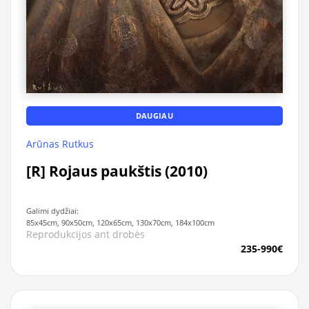
DAUGIAU
Arūnas Rutkus
[R] Rojaus paukštis (2010)
Galimi dydžiai:
85x45cm, 90x50cm, 120x65cm, 130x70cm, 184x100cm
Reprodukcijos ant drobės
235-990€