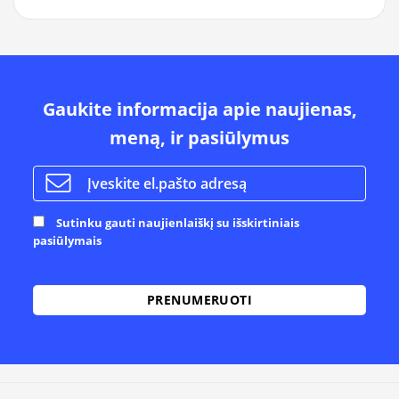
Gaukite informacija apie naujienas,
meną, ir pasiūlymus
Sutinku gauti naujienlaiškį su išskirtiniais
pasiūlymais
Alternative: