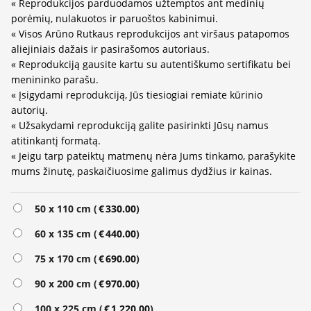
« Reprodukcijos parduodamos užtemptos ant medinių
porėmių, nulakuotos ir paruoštos kabinimui.
« Visos Arūno Rutkaus reprodukcijos ant viršaus patapomos
aliejiniais dažais ir pasirašomos autoriaus.
« Reprodukciją gausite kartu su autentiškumo sertifikatu bei
menininko parašu.
« Įsigydami reprodukciją, Jūs tiesiogiai remiate kūrinio
autorių.
« Užsakydami reprodukciją galite pasirinkti Jūsų namus
atitinkantį formatą.
« Jeigu tarp pateiktų matmenų nėra Jums tinkamo, parašykite
mums žinutę, paskaičiuosime galimus dydžius ir kainas.
Alternative:
50 x 110 cm (
€
330.00
)
60 x 135 cm (
€
440.00
)
75 x 170 cm (
€
690.00
)
90 x 200 cm (
€
970.00
)
100 x 225 cm (
€
1,220.00
)