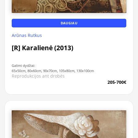
DAUGIAU
Arūnas Rutkus
[R] Karalienė (2013)
Galimi dydžiai:
65x50cm, 80x60cm, 90x70cm, 105x80cm, 130x100cm
Reprodukcijos ant drobės
205-700€