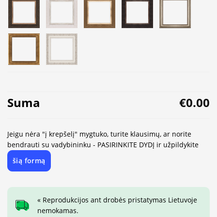
Suma
€0.00
Jeigu nėra "į krepšelį" mygtuko, turite klausimų, ar norite
bendrauti su vadybininku - PASIRINKITE DYDĮ ir užpildykite
šią formą
« Reprodukcijos ant drobės pristatymas Lietuvoje
nemokamas.