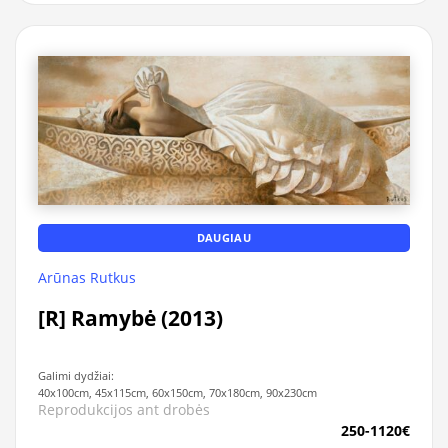
DAUGIAU
Arūnas Rutkus
[R] Ramybė (2013)
Galimi dydžiai:
40x100cm, 45x115cm, 60x150cm, 70x180cm, 90x230cm
Reprodukcijos ant drobės
250-1120€