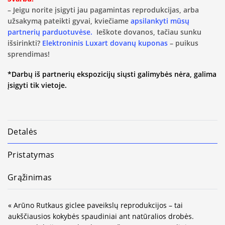
– Jeigu norite įsigyti jau pagamintas reprodukcijas, arba
užsakymą pateikti gyvai, kviečiame
apsilankyti mūsų
partnerių parduotuvėse.
Ieškote dovanos, tačiau sunku
išsirinkti?
Elektroninis Luxart dovanų kuponas
– puikus
sprendimas!
*Darbų iš partnerių ekspozicijų siųsti galimybės nėra, galima
įsigyti tik vietoje.
Detalės
Pristatymas
Grąžinimas
« Arūno Rutkaus giclee paveikslų reprodukcijos – tai
aukščiausios kokybės spaudiniai ant natūralios drobės.