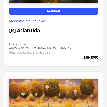
DAUGIAU
Modestas Malinauskas
[R] Atlantida
Galimi dydžiai:
40x60cm, 55x85cm, 65x100cm, 80x125cm, 100x155cm
Reprodukcijos ant drobės
105-390€