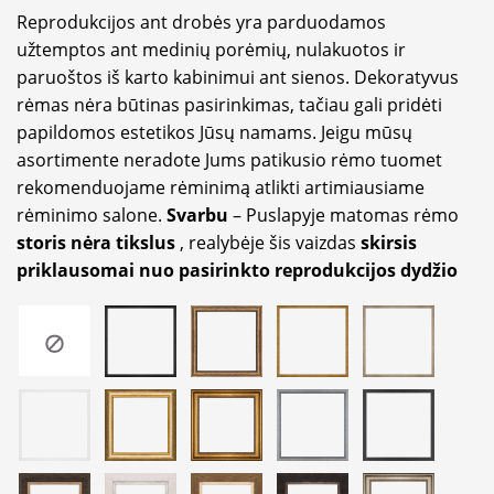
Reprodukcijos ant drobės yra parduodamos
užtemptos ant medinių porėmių, nulakuotos ir
paruoštos iš karto kabinimui ant sienos. Dekoratyvus
rėmas nėra būtinas pasirinkimas, tačiau gali pridėti
papildomos estetikos Jūsų namams. Jeigu mūsų
asortimente neradote Jums patikusio rėmo tuomet
rekomenduojame rėminimą atlikti artimiausiame
rėminimo salone.
Svarbu
– Puslapyje matomas rėmo
storis nėra tikslus
, realybėje šis vaizdas
skirsis
priklausomai nuo pasirinkto reprodukcijos dydžio