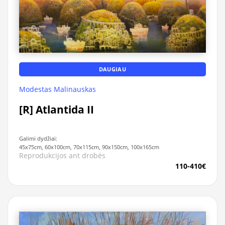
DAUGIAU
Modestas Malinauskas
[R] Atlantida II
Galimi dydžiai:
45x75cm, 60x100cm, 70x115cm, 90x150cm, 100x165cm
Reprodukcijos ant drobės
110-410€