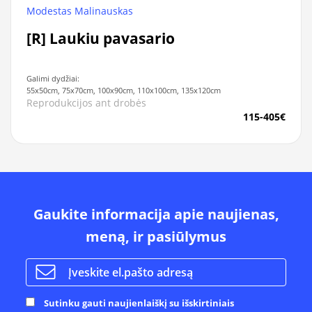
Modestas Malinauskas
[R] Laukiu pavasario
Galimi dydžiai:
55x50cm, 75x70cm, 100x90cm, 110x100cm, 135x120cm
Reprodukcijos ant drobės
115-405€
Gaukite informacija apie naujienas,
meną, ir pasiūlymus
Sutinku gauti naujienlaiškį su išskirtiniais