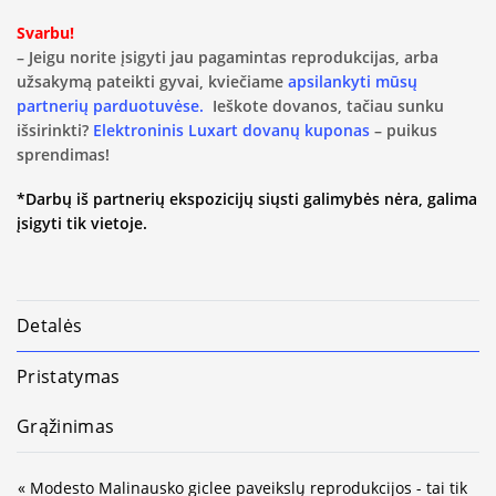
Svarbu!
– Jeigu norite įsigyti jau pagamintas reprodukcijas, arba
užsakymą pateikti gyvai, kviečiame
apsilankyti mūsų
partnerių parduotuvėse.
Ieškote dovanos, tačiau sunku
išsirinkti?
Elektroninis Luxart dovanų kuponas
– puikus
sprendimas!
*Darbų iš partnerių ekspozicijų siųsti galimybės nėra, galima
įsigyti tik vietoje.
Detalės
Pristatymas
Grąžinimas
« Modesto Malinausko giclee paveikslų reprodukcijos - tai tik