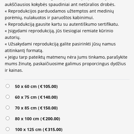
aukščiausios kokybės spaudiniai ant netūralios drobės.
« Reprodukcijos parduodamos užtemptos ant medinių
porėmių, nulakuotos ir paruoštos kabinimui.
« Reprodukciją gausite kartu su autentiškumo sertifikatu.
« Įsigydami reprodukciją, jūs tiesiogiai remiate kūrinio
autorių.
« Užsakydami reprodukciją galite pasirinkti jūsų namus
atitinkantį formatą.
« Jeigu tarp pateiktų matmenų nėra Jums tinkamo, parašykite
mums žinutę, paskaičiuosime galimus proporcingus dydžius
ir kainas.
Alternative:
50 x 60 cm (
€
105.00
)
60 x 75 cm (
€
140.00
)
70 x 85 cm (
€
150.00
)
80 x 100 cm (
€
200.00
)
100 x 125 cm (
€
315.00
)