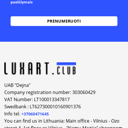
pasiūlymais
Alternative:
UAB "Dejna"
Company registration number: 303060429
VAT Number: LT100013347817
Swedbank : LT627300010160901376
Info tel.
+37060471645
You can find us in Lithuania: Main office - Vilnius - Ozo
street 4, 1st floor or Vilnius - "Namu Magija" showroom