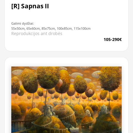
[R] Sapnas II
Galimi dydžiai:
55x50cm, 65x60cm, 85x75cm, 100x85cm, 115x100cm
Reprodukcijos ant drobės
105-290€