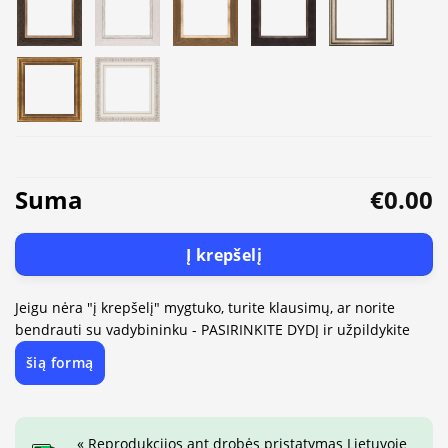
Suma
€0.00
Į krepšelį
Jeigu nėra "į krepšelį" mygtuko, turite klausimų, ar norite
bendrauti su vadybininku - PASIRINKITE DYDĮ ir užpildykite
šią formą
« Reprodukcijos ant drobės pristatymas Lietuvoje