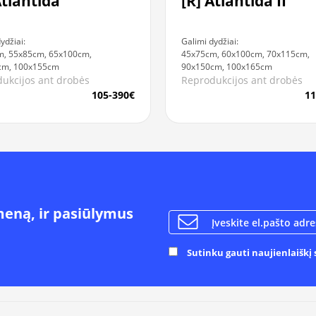
Atlantida
[R] Atlantida II
ydžiai:
Galimi dydžiai:
m, 55x85cm, 65x100cm,
45x75cm, 60x100cm, 70x115cm,
cm, 100x155cm
90x150cm, 100x165cm
ukcijos ant drobės
Reprodukcijos ant drobės
105-390€
11
meną, ir pasiūlymus
Sutinku gauti naujienlaiškį s