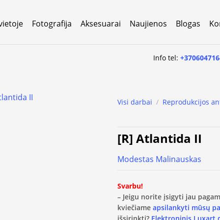
vietoje
Fotografija
Aksesuarai
Naujienos
Blogas
Ko
Info tel:
+370604716
Visi darbai
/
Reprodukcijos an
[R] Atlantida II
Modestas Malinauskas
Svarbu!
– Jeigu norite įsigyti jau pag
kviečiame
apsilankyti mūsų p
išsirinkti?
Elektroninis Luxart