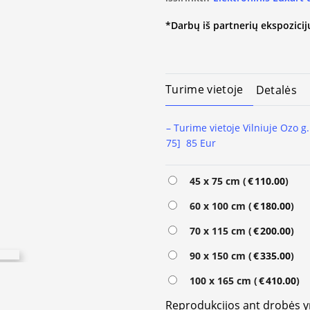
*Darbų iš partnerių ekspozicijų
Turime vietoje
Detalės
– Turime vietoje Vilniuje Ozo g.
75] 85 Eur
Alternative:
45 x 75 cm (
€
110.00
)
60 x 100 cm (
€
180.00
)
70 x 115 cm (
€
200.00
)
90 x 150 cm (
€
335.00
)
100 x 165 cm (
€
410.00
)
Reprodukcijos ant drobės 