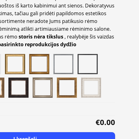
oštos iš karto kabinimui ant sienos. Dekoratyvus
imas, tačiau gali pridėti papildomos estetikos
sortimente neradote Jums patikusio rėmo
inimą atlikti artimiausiame rėminimo salone.
as rėmo
storis nėra tikslus
, realybėje šis vaizdas
pasirinkto reprodukcijos dydžio
€0.00
Į krepšelį