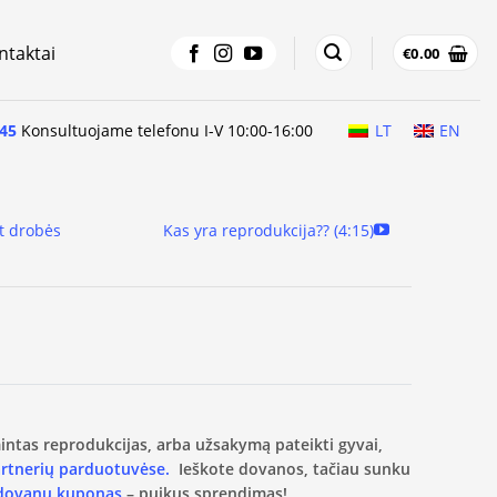
ntaktai
€
0.00
45
Konsultuojame telefonu I-V 10:00-16:00
LT
EN
t drobės
Kas yra reprodukcija?? (4:15)
amintas reprodukcijas, arba užsakymą pateikti gyvai,
artnerių parduotuvėse.
Ieškote dovanos, tačiau sunku
 dovanų kuponas
– puikus sprendimas!