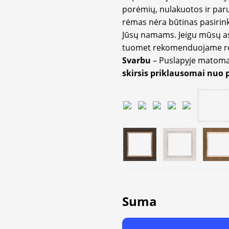
porėmių, nulakuotos ir paru
rėmas nėra būtinas pasirink
Jūsų namams. Jeigu mūsų a
tuomet rekomenduojame rėm
Svarbu
– Puslapyje matom
skirsis priklausomai nuo 
Suma