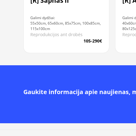
[R] Sapnas II
[R] 
Galimi dydžiai:
Galimi d
55x50cm, 65x60cm, 85x75cm, 100x85cm,
40x60c
115x100cm
80x125
Reprodukcijos ant drobės
Reprod
105-290€
Gaukite informacija apie naujienas, 
Alternative: