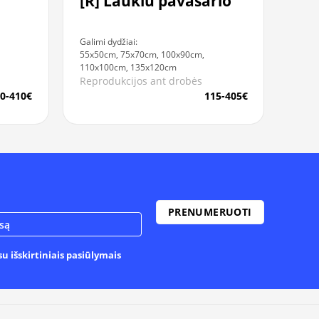
[R] Laukiu pavasario
Galimi dydžiai:
55x50cm, 75x70cm, 100x90cm,
110x100cm, 135x120cm
Reprodukcijos ant drobės
115-405€
0-410€
u išskirtiniais pasiūlymais