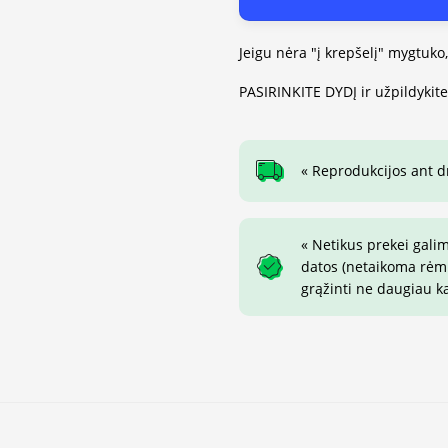
Jeigu nėra "į krepšelį" mygtuko
PASIRINKITE DYDĮ ir užpildykit
« Reprodukcijos ant 
« Netikus prekei gali
datos (netaikoma rėmin
grąžinti ne daugiau k