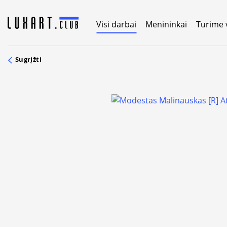
Skip
to
Visi darbai
Menininkai
Turime 
content
Sugrįžti