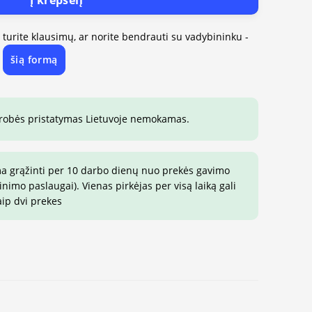
, turite klausimų, ar norite bendrauti su vadybininku -
šią formą
e
drobės pristatymas Lietuvoje nemokamas.
ma grąžinti per 10 darbo dienų nuo prekės gavimo
imo paslaugai). Vienas pirkėjas per visą laiką gali
aip dvi prekes