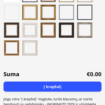
Suma
€0.00
Į krepšelį
Jeigu nėra "į krepšelį" mygtuko, turite klausimų, ar norite
bendrauti su vadybininku - PASIRINKITE DYDĮ ir užpildykite