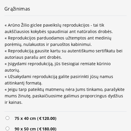
Grąžinimas
« Arūno Žilio giclee paveikslų reprodukcijos - tai tik
aukščiausios kokybės spaudiniai ant natūralios drobės.
« Reprodukcijos parduodamos užtemptos ant medinių
porėmių, nulakuotos ir paruoštos kabinimui.
« Reprodukciją gausite kartu su autentiškumo sertifikatu bei
autoriaus parašu ant drobės.
« Įsigydami reprodukciją, jūs tiesiogiai remiate kūrinio
autorių.
« Užsakydami reprodukciją galite pasirinkti jūsų namus
atitinkantį formatą.
« Jeigu tarp pateiktų matmenų nėra Jums tinkamo, parašykite
mums žinutę, paskaičiuosime galimus proporcingus dydžius
ir kainas.
Alternative:
75 x 40 cm (
€
120.00
)
90 x 50 cm (
€
180.00
)