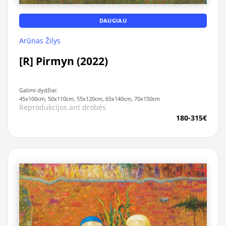
DAUGIAU
Arūnas Žilys
[R] Pirmyn (2022)
Galimi dydžiai:
45x100cm, 50x110cm, 55x120cm, 65x140cm, 70x150cm
Reprodukcijos ant drobės
180-315€