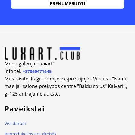
Alternative:
Meno galerija "Luxart"
Info tel.
+37060471645
Mus rasite: Pagrindinėje ekspozicijoje - Vilnius - "Namų
magija" salone prekybos centre "Baldų rojus" Kalvarijų
g. 125 antrajame aukšte.
Paveikslai
Visi darbai
Reprodukcijos ant drobės