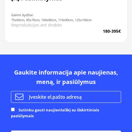
Galimi dydžiai:
75x60cm, 85x70cm, 100x80cm, 110x90cm, 125x100cm
Reprodukcijos ant drobės
180-395€
Gaukite informacija apie naujienas,
meną, ir pasiūlymus
Sutinku gauti naujienlaiškį su išskirtiniais
pasiūlymais