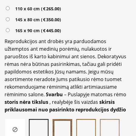
110 x 60 cm (
€
265.00
)
145 x 80 cm (
€
350.00
)
165 x 90 cm (
€
445.00
)
Reprodukcijos ant drobės yra parduodamos
užtemptos ant medinių porėmių, nulakuotos ir
paruoštos iš karto kabinimui ant sienos. Dekoratyvus
rėmas nėra būtinas pasirinkimas, tačiau gali pridėti
papildomos estetikos Jūsų namams. Jeigu mūsų
asortimente neradote Jums patikusio rėmo tuomet
rekomenduojame rėminimą atlikti artimiausiame
rėminimo salone.
Svarbu
– Puslapyje matomas rėmo
storis nėra tikslus
, realybėje šis vaizdas
skirsis
priklausomai nuo pasirinkto reprodukcijos dydžio