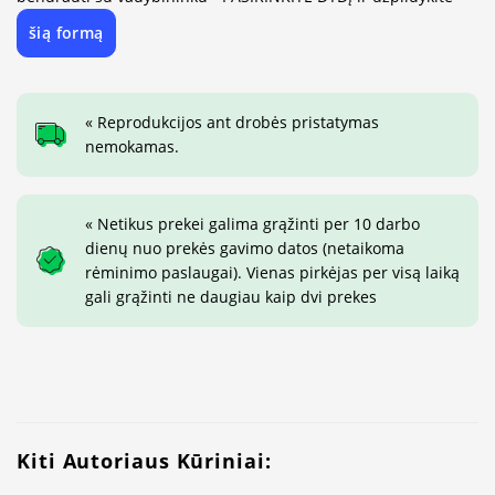
šią formą
« Reprodukcijos ant drobės pristatymas
nemokamas.
« Netikus prekei galima grąžinti per 10 darbo
dienų nuo prekės gavimo datos (netaikoma
rėminimo paslaugai). Vienas pirkėjas per visą laiką
gali grąžinti ne daugiau kaip dvi prekes
Kiti Autoriaus Kūriniai: