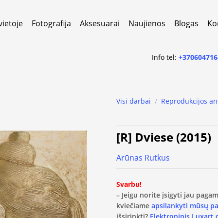
vietoje
Fotografija
Aksesuarai
Naujienos
Blogas
Ko
Info tel:
+370604716
Visi darbai
/
Reprodukcijos an
[R] Dviese (2015)
Arūnas Rutkus
Svarbu!
– Jeigu norite įsigyti jau pag
kviečiame
apsilankyti mūsų p
išsirinkti?
Elektroninis Luxart