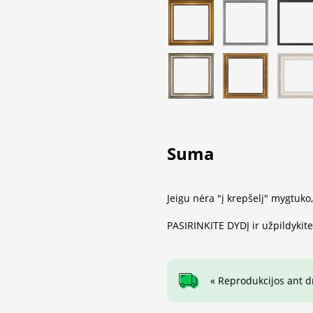
Suma
Jeigu nėra "į krepšelį" mygtuko
PASIRINKITE DYDĮ ir užpildykit
« Reprodukcijos ant 