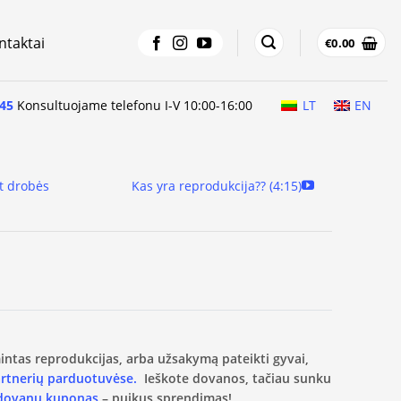
ntaktai
€
0.00
45
Konsultuojame telefonu I-V 10:00-16:00
LT
EN
t drobės
Kas yra reprodukcija?? (4:15)
amintas reprodukcijas, arba užsakymą pateikti gyvai,
artnerių parduotuvėse.
Ieškote dovanos, tačiau sunku
 dovanų kuponas
– puikus sprendimas!