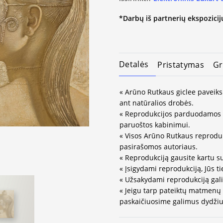
*Darbų iš partnerių ekspozicijų
Detalės
Pristatymas
Gr
« Arūno Rutkaus giclee paveiks
ant natūralios drobės.
« Reprodukcijos parduodamos 
paruoštos kabinimui.
« Visos Arūno Rutkaus reprodukc
pasirašomos autoriaus.
« Reprodukciją gausite kartu s
« Įsigydami reprodukciją, Jūs ti
« Užsakydami reprodukciją gali
« Jeigu tarp pateiktų matmenų
paskaičiuosime galimus dydžius