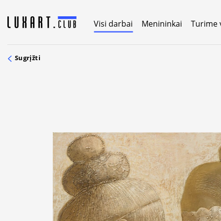
Skip
to
Visi darbai
Menininkai
Turime 
content
Sugrįžti