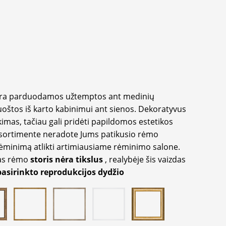
yra parduodamos užtemptos ant medinių
oštos iš karto kabinimui ant sienos. Dekoratyvus
imas, tačiau gali pridėti papildomos estetikos
sortimente neradote Jums patikusio rėmo
inimą atlikti artimiausiame rėminimo salone.
as rėmo
storis nėra tikslus
, realybėje šis vaizdas
pasirinkto reprodukcijos dydžio