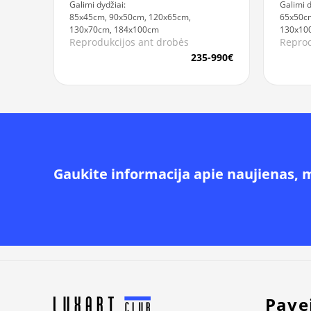
Galimi dydžiai:
Galimi d
85x45cm, 90x50cm, 120x65cm,
65x50cm
130x70cm, 184x100cm
130x10
Reprodukcijos ant drobės
Reprod
235-990€
Gaukite informacija apie naujienas, 
Alternative:
Pave