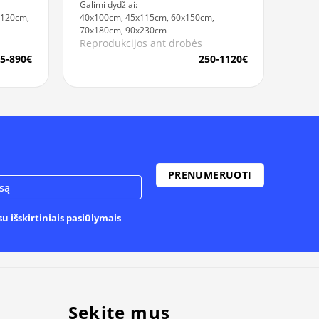
Galimi dydžiai:
x120cm,
40x100cm, 45x115cm, 60x150cm,
70x180cm, 90x230cm
Reprodukcijos ant drobės
5-890€
250-1120€
u išskirtiniais pasiūlymais
Sekite mus