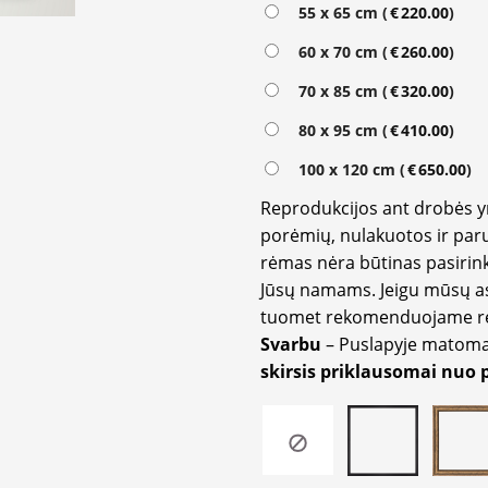
Alternative:
55 x 65 cm (
€
220.00
)
60 x 70 cm (
€
260.00
)
70 x 85 cm (
€
320.00
)
80 x 95 cm (
€
410.00
)
100 x 120 cm (
€
650.00
)
Reprodukcijos ant drobės 
porėmių, nulakuotos ir paru
rėmas nėra būtinas pasirink
Jūsų namams. Jeigu mūsų a
tuomet rekomenduojame rėm
Svarbu
– Puslapyje matom
skirsis priklausomai nuo 