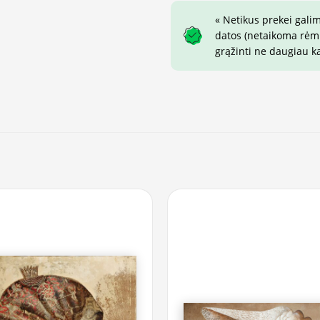
« Netikus prekei gali
datos (netaikoma rėmin
grąžinti ne daugiau k