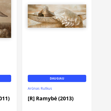
DAUGIAU
Arūnas Rutkus
011)
[R] Ramybė (2013)