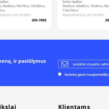
ydžiai:
Galimi dydžiai:
, 80x60cm, 90x70cm, 105x80cm,
50x65cm, 60x80cm, 70x90cm, 90
0cm
110x150cm
ukcijos ant drobės
Reprodukcijos ant drobės
205-700€
20
meną, ir pasiūlymus
Sutinku gauti naujienlaiškį s
ikslai
Klientams