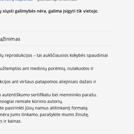
 siųsti galimybės nėra, galima įsigyti tik vietoje.
ąžinimas
lų reprodukcijos – tai aukščiausios kokybės spaudiniai
užtemptos ant medinių porėmių, nulakuotos ir
ijos ant viršaus patapomos aliejiniais dažais ir
u autentiškumo sertifikatu bei menininko parašu.
esiogiai remiate kūrinio autorių.
te pasirinkti Jūsų namus atitinkantį formatą.
 nėra Jums tinkamo, parašykite mums žinutę,
 ir kainas.