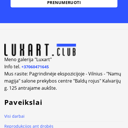
Alternative:
Meno galerija "Luxart"
Info tel.
+37060471645
Mus rasite: Pagrindinėje ekspozicijoje - Vilnius - "Namų
magija" salone prekybos centre "Baldų rojus" Kalvarijų
g. 125 antrajame aukšte.
Paveikslai
Visi darbai
Reprodukcijos ant drobės