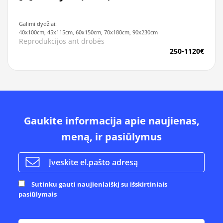
Galimi dydžiai:
40x100cm, 45x115cm, 60x150cm, 70x180cm, 90x230cm
Reprodukcijos ant drobės
250-1120€
Gaukite informacija apie naujienas,
meną, ir pasiūlymus
Sutinku gauti naujienlaiškį su išskirtiniais
pasiūlymais