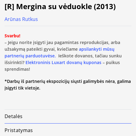
[R] Mergina su vėduokle (2013)
Arūnas Rutkus
Svarbu!
– Jeigu norite įsigyti jau pagamintas reprodukcijas, arba
užsakymą pateikti gyvai, kviečiame
apsilankyti mūsų
partnerių parduotuvėse.
Ieškote dovanos, tačiau sunku
išsirinkti?
Elektroninis Luxart dovanų kuponas
– puikus
sprendimas!
*Darbų iš partnerių ekspozicijų siųsti galimybės nėra, galima
įsigyti tik vietoje.
Detalės
Pristatymas