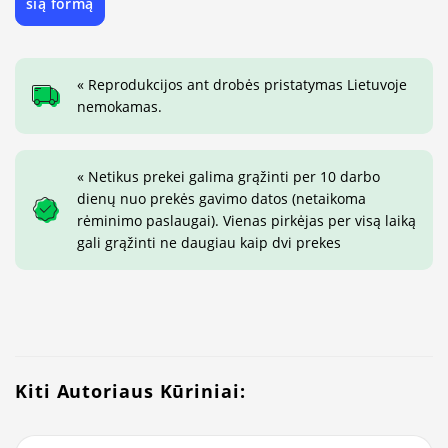
šią formą
« Reprodukcijos ant drobės pristatymas Lietuvoje
nemokamas.
« Netikus prekei galima grąžinti per 10 darbo
dienų nuo prekės gavimo datos (netaikoma
rėminimo paslaugai). Vienas pirkėjas per visą laiką
gali grąžinti ne daugiau kaip dvi prekes
Kiti Autoriaus Kūriniai: