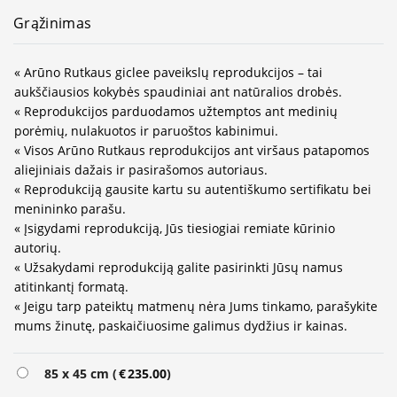
Grąžinimas
« Arūno Rutkaus giclee paveikslų reprodukcijos – tai
aukščiausios kokybės spaudiniai ant natūralios drobės.
« Reprodukcijos parduodamos užtemptos ant medinių
porėmių, nulakuotos ir paruoštos kabinimui.
« Visos Arūno Rutkaus reprodukcijos ant viršaus patapomos
aliejiniais dažais ir pasirašomos autoriaus.
« Reprodukciją gausite kartu su autentiškumo sertifikatu bei
menininko parašu.
« Įsigydami reprodukciją, Jūs tiesiogiai remiate kūrinio
autorių.
« Užsakydami reprodukciją galite pasirinkti Jūsų namus
atitinkantį formatą.
« Jeigu tarp pateiktų matmenų nėra Jums tinkamo, parašykite
mums žinutę, paskaičiuosime galimus dydžius ir kainas.
Alternative:
85 x 45 cm (
€
235.00
)