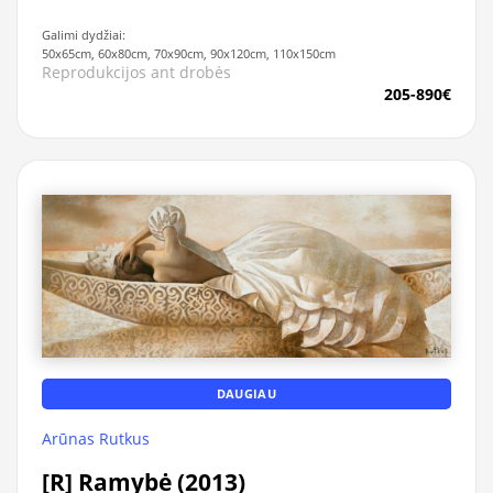
Galimi dydžiai:
50x65cm, 60x80cm, 70x90cm, 90x120cm, 110x150cm
Reprodukcijos ant drobės
205-890€
DAUGIAU
Arūnas Rutkus
[R] Ramybė (2013)