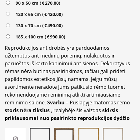
90 x 50 cm (
€
270.00
)
120 x 65 cm (
€
420.00
)
130 x 70 cm (
€
490.00
)
185 x 100 cm (
€
990.00
)
Reprodukcijos ant drobės yra parduodamos
užtemptos ant medinių porėmių, nulakuotos ir
paruoštos iš karto kabinimui ant sienos. Dekoratyvus
rėmas nėra būtinas pasirinkimas, tačiau gali pridėti
papildomos estetikos Jūsų namams. Jeigu mūsų
asortimente neradote Jums patikusio rėmo tuomet
rekomenduojame rėminimą atlikti artimiausiame
rėminimo salone.
Svarbu
– Puslapyje matomas rėmo
storis nėra tikslus
, realybėje šis vaizdas
skirsis
priklausomai nuo pasirinkto reprodukcijos dydžio