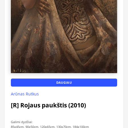
DAUGIAU
Arūnas Rutkus
[R] Rojaus paukštis (2010)
Galimi dydžiai:
85x45cm, 90x50cm, 120x65cm, 130x70cm, 184x100cm