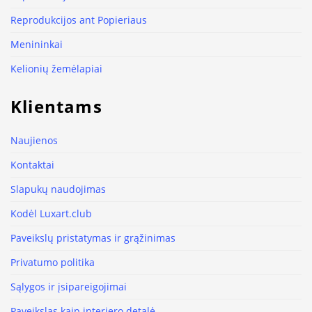
Reprodukcijos ant Popieriaus
Menininkai
Kelionių žemėlapiai
Klientams
Naujienos
Kontaktai
Slapukų naudojimas
Kodėl Luxart.club
Paveikslų pristatymas ir grąžinimas
Privatumo politika
Sąlygos ir įsipareigojimai
Paveikslas kaip interjero detalė