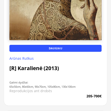
DAUGIAU
Arūnas Rutkus
[R] Karalienė (2013)
Galimi dydžiai:
65x50cm, 80x60cm, 90x70cm, 105x80cm, 130x100cm
Reprodukcijos ant drobės
205-700€