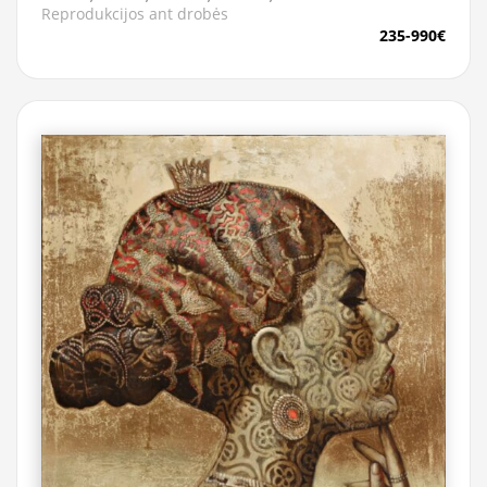
Reprodukcijos ant drobės
235-990€