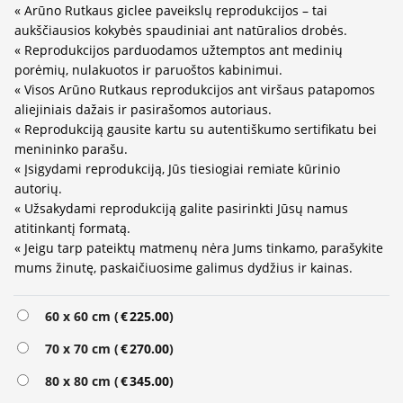
« Arūno Rutkaus giclee paveikslų reprodukcijos – tai
aukščiausios kokybės spaudiniai ant natūralios drobės.
« Reprodukcijos parduodamos užtemptos ant medinių
porėmių, nulakuotos ir paruoštos kabinimui.
« Visos Arūno Rutkaus reprodukcijos ant viršaus patapomos
aliejiniais dažais ir pasirašomos autoriaus.
« Reprodukciją gausite kartu su autentiškumo sertifikatu bei
menininko parašu.
« Įsigydami reprodukciją, Jūs tiesiogiai remiate kūrinio
autorių.
« Užsakydami reprodukciją galite pasirinkti Jūsų namus
atitinkantį formatą.
« Jeigu tarp pateiktų matmenų nėra Jums tinkamo, parašykite
mums žinutę, paskaičiuosime galimus dydžius ir kainas.
Alternative:
60 x 60 cm (
€
225.00
)
70 x 70 cm (
€
270.00
)
80 x 80 cm (
€
345.00
)