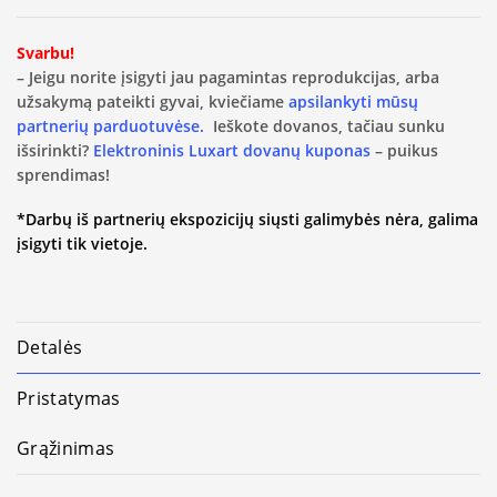
Svarbu!
– Jeigu norite įsigyti jau pagamintas reprodukcijas, arba
užsakymą pateikti gyvai, kviečiame
apsilankyti mūsų
partnerių parduotuvėse.
Ieškote dovanos, tačiau sunku
išsirinkti?
Elektroninis Luxart dovanų kuponas
– puikus
sprendimas!
*Darbų iš partnerių ekspozicijų siųsti galimybės nėra, galima
įsigyti tik vietoje.
Detalės
Pristatymas
Grąžinimas