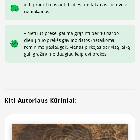
« Reprodukcijos ant drobės pristatymas Lietuvoje
nemokamas.
« Netikus prekei galima grąžinti per 10 darbo
dienų nuo prekės gavimo datos (netaikoma
rėminimo paslaugai). Vienas pirkėjas per visą laiką
gali grąžinti ne daugiau kaip dvi prekes
Kiti Autoriaus Kūriniai: