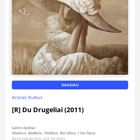
DAUGIAU
Arūnas Rutkus
[R] Du Drugeliai (2011)
Galimi dydžiai:
50x65cm, 60x80cm, 70x90cm, 90x120cm, 110x150cm
Reprodukcijos ant drobės