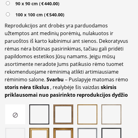
90 x 90 cm (
€
440.00
)
100 x 100 cm (
€
540.00
)
Reprodukcijos ant drobės yra parduodamos
užtemptos ant medinių porėmių, nulakuotos ir
paruoštos iš karto kabinimui ant sienos. Dekoratyvus
rėmas nėra būtinas pasirinkimas, tačiau gali pridėti
papildomos estetikos Jūsų namams. Jeigu mūsų
asortimente neradote Jums patikusio rėmo tuomet
rekomenduojame rėminimą atlikti artimiausiame
rėminimo salone.
Svarbu
– Puslapyje matomas rėmo
storis nėra tikslus
, realybėje šis vaizdas
skirsis
priklausomai nuo pasirinkto reprodukcijos dydžio