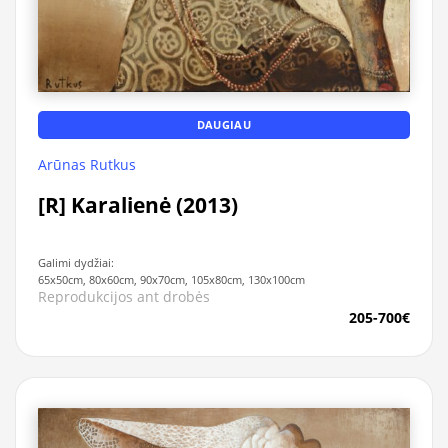
DAUGIAU
Arūnas Rutkus
[R] Karalienė (2013)
Galimi dydžiai:
65x50cm, 80x60cm, 90x70cm, 105x80cm, 130x100cm
Reprodukcijos ant drobės
205-700€