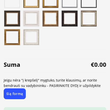
Suma
€0.00
Jeigu nėra "į krepšelį" mygtuko, turite klausimų, ar norite
bendrauti su vadybininku - PASIRINKITE DYDĮ ir užpildykite
šią formą