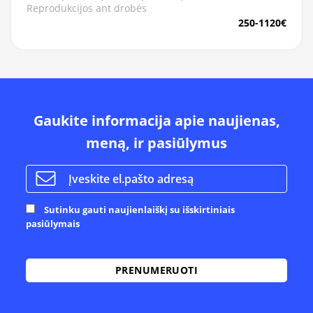
Reprodukcijos ant drobės
250-1120€
Gaukite informacija apie naujienas,
meną, ir pasiūlymus
Sutinku gauti naujienlaiškį su išskirtiniais
pasiūlymais