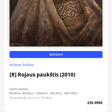
DAUGIAU
Arūnas Rutkus
[R] Rojaus paukštis (2010)
Galimi dydžiai:
85x45cm, 90x50cm, 120x65cm, 130x70cm, 184x100cm
Reprodukcijos ant drobės
235-990€