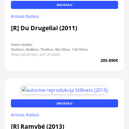
DAUGIAU
Arūnas Rutkus
[R] Du Drugeliai (2011)
Galimi dydžiai:
50x65cm, 60x80cm, 70x90cm, 90x120cm, 110x150cm
Reprodukcijos ant drobės
205-890€
DAUGIAU
Arūnas Rutkus
[R] Ramybė (2013)