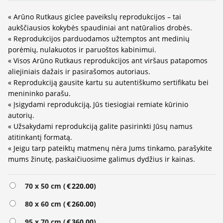
« Arūno Rutkaus giclee paveikslų reprodukcijos – tai
aukščiausios kokybės spaudiniai ant natūralios drobės.
« Reprodukcijos parduodamos užtemptos ant medinių
porėmių, nulakuotos ir paruoštos kabinimui.
« Visos Arūno Rutkaus reprodukcijos ant viršaus patapomos
aliejiniais dažais ir pasirašomos autoriaus.
« Reprodukciją gausite kartu su autentiškumo sertifikatu bei
menininko parašu.
« Įsigydami reprodukciją, Jūs tiesiogiai remiate kūrinio
autorių.
« Užsakydami reprodukciją galite pasirinkti Jūsų namus
atitinkantį formatą.
« Jeigu tarp pateiktų matmenų nėra Jums tinkamo, parašykite
mums žinutę, paskaičiuosime galimus dydžius ir kainas.
Alternative:
70 x 50 cm (
€
220.00
)
80 x 60 cm (
€
260.00
)
95 x 70 cm (
€
360.00
)