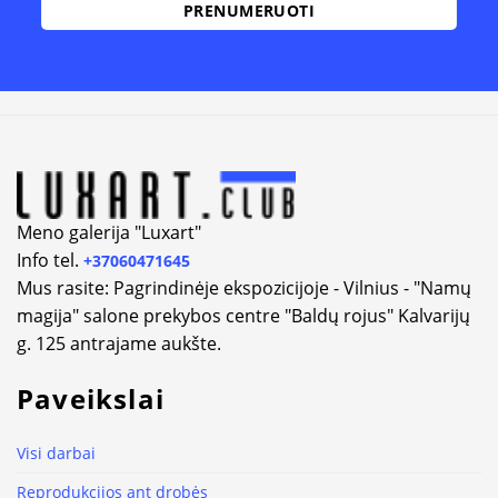
Alternative:
Meno galerija "Luxart"
Info tel.
+37060471645
Mus rasite: Pagrindinėje ekspozicijoje - Vilnius - "Namų
magija" salone prekybos centre "Baldų rojus" Kalvarijų
g. 125 antrajame aukšte.
Paveikslai
Visi darbai
Reprodukcijos ant drobės