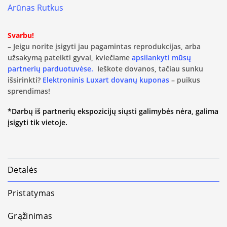
Arūnas Rutkus
Svarbu!
– Jeigu norite įsigyti jau pagamintas reprodukcijas, arba
užsakymą pateikti gyvai, kviečiame
apsilankyti mūsų
partnerių parduotuvėse.
Ieškote dovanos, tačiau sunku
išsirinkti?
Elektroninis Luxart dovanų kuponas
– puikus
sprendimas!
*Darbų iš partnerių ekspozicijų siųsti galimybės nėra, galima
įsigyti tik vietoje.
Detalės
Pristatymas
Grąžinimas