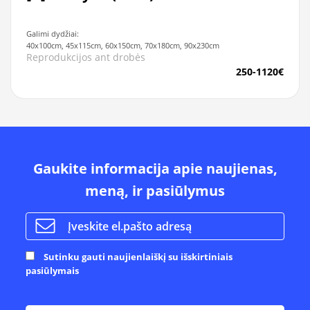
Galimi dydžiai:
40x100cm, 45x115cm, 60x150cm, 70x180cm, 90x230cm
Reprodukcijos ant drobės
250-1120€
Gaukite informacija apie naujienas,
meną, ir pasiūlymus
Sutinku gauti naujienlaiškį su išskirtiniais
pasiūlymais