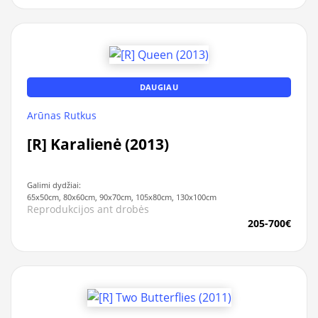
DAUGIAU
Arūnas Rutkus
[R] Karalienė (2013)
Galimi dydžiai:
65x50cm, 80x60cm, 90x70cm, 105x80cm, 130x100cm
Reprodukcijos ant drobės
205-700€