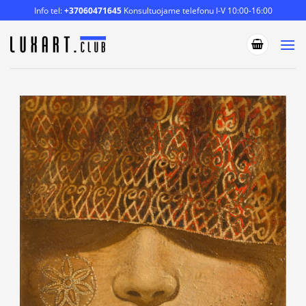
Skip
Info tel:
+37060471645
Konsultuojame telefonu I-V 10:00-16:00
to
content