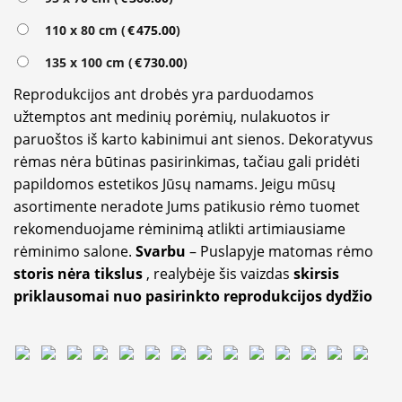
110 x 80 cm (
€
475.00
)
135 x 100 cm (
€
730.00
)
Reprodukcijos ant drobės yra parduodamos
užtemptos ant medinių porėmių, nulakuotos ir
paruoštos iš karto kabinimui ant sienos. Dekoratyvus
rėmas nėra būtinas pasirinkimas, tačiau gali pridėti
papildomos estetikos Jūsų namams. Jeigu mūsų
asortimente neradote Jums patikusio rėmo tuomet
rekomenduojame rėminimą atlikti artimiausiame
rėminimo salone.
Svarbu
– Puslapyje matomas rėmo
storis nėra tikslus
, realybėje šis vaizdas
skirsis
priklausomai nuo pasirinkto reprodukcijos dydžio