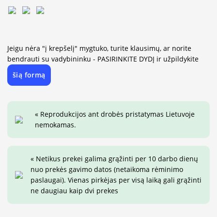
Jeigu nėra "į krepšelį" mygtuko, turite klausimų, ar norite
bendrauti su vadybininku - PASIRINKITE DYDĮ ir užpildykite
šią formą
« Reprodukcijos ant drobės pristatymas Lietuvoje
nemokamas.
« Netikus prekei galima grąžinti per 10 darbo dienų
nuo prekės gavimo datos (netaikoma rėminimo
paslaugai). Vienas pirkėjas per visą laiką gali grąžinti
ne daugiau kaip dvi prekes