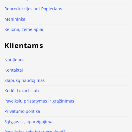
Reprodukcijos ant Popieriaus
Menininkai
Kelionių žemėlapiai
Klientams
Naujienos
Kontaktai
Slapukų naudojimas
Kodėl Luxart.club
Paveikslų pristatymas ir grąžinimas
Privatumo politika
Sąlygos ir įsipareigojimai
Paveikslas kaip interjero detalė