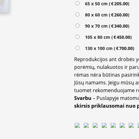
65 x 50 cm (
€
205.00
)
80 x 60 cm (
€
260.00
)
90 x 70 cm (
€
340.00
)
105 x 80 cm (
€
450.00
)
130 x 100 cm (
€
700.00
)
Reprodukcijos ant drobės 
porėmių, nulakuotos ir paru
rėmas nėra būtinas pasirink
Jūsų namams. Jeigu mūsų a
tuomet rekomenduojame rėm
Svarbu
– Puslapyje matom
skirsis priklausomai nuo 