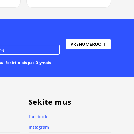
u išskirtiniais pasiūlymais
Sekite mus
Facebook
Instagram