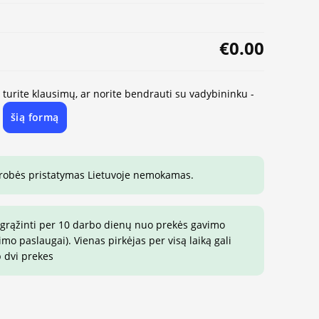
€0.00
, turite klausimų, ar norite bendrauti su vadybininku -
šią formą
e
drobės pristatymas Lietuvoje nemokamas.
 grąžinti per 10 darbo dienų nuo prekės gavimo
o paslaugai). Vienas pirkėjas per visą laiką gali
p dvi prekes