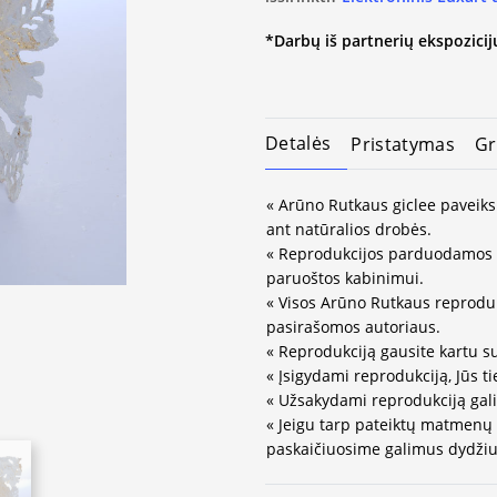
*Darbų iš partnerių ekspozicijų
Detalės
Pristatymas
Gr
« Arūno Rutkaus giclee paveiks
ant natūralios drobės.
« Reprodukcijos parduodamos 
paruoštos kabinimui.
« Visos Arūno Rutkaus reprodukc
pasirašomos autoriaus.
« Reprodukciją gausite kartu s
« Įsigydami reprodukciją, Jūs ti
« Užsakydami reprodukciją gali
« Jeigu tarp pateiktų matmenų
paskaičiuosime galimus dydžius