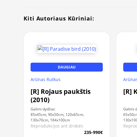
Kiti Autoriaus Kūriniai:
DAUGIAU
Arūnas Rutkus
Arūnas
[R] Rojaus paukštis
[R] 
(2010)
Galimi dydžiai:
Galimi d
85x45cm, 90x50cm, 120x65cm,
65x50cm
130x70cm, 184x100cm
130x10
Reprodukcijos ant drobės
Reprod
235-990€