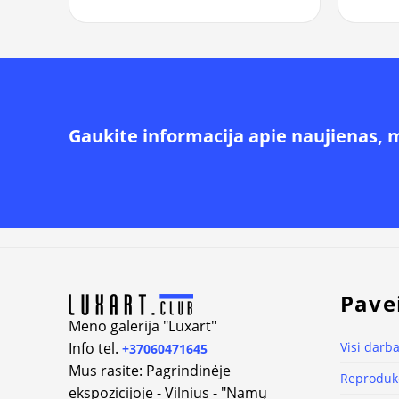
Gaukite informacija apie naujienas, 
Pave
Meno galerija "Luxart"
Info tel.
Visi darba
+37060471645
Mus rasite: Pagrindinėje
Reprodukc
ekspozicijoje - Vilnius - "Namų