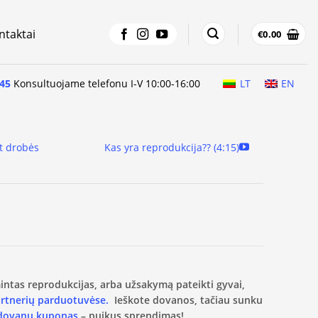
ntaktai
€
0.00
45
Konsultuojame telefonu I-V 10:00-16:00
LT
EN
t drobės
Kas yra reprodukcija?? (4:15)
amintas reprodukcijas, arba užsakymą pateikti gyvai,
artnerių parduotuvėse.
Ieškote dovanos, tačiau sunku
 dovanų kuponas
– puikus sprendimas!