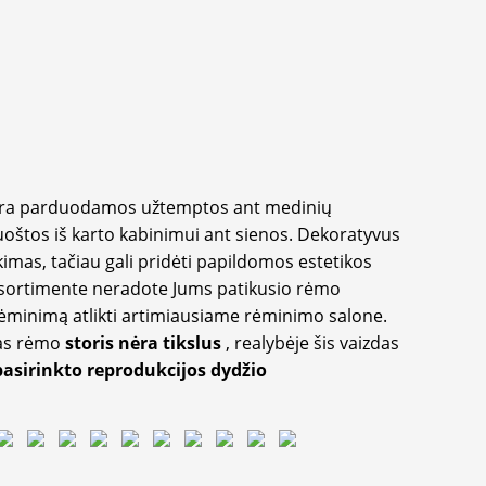
yra parduodamos užtemptos ant medinių
oštos iš karto kabinimui ant sienos. Dekoratyvus
imas, tačiau gali pridėti papildomos estetikos
sortimente neradote Jums patikusio rėmo
inimą atlikti artimiausiame rėminimo salone.
as rėmo
storis nėra tikslus
, realybėje šis vaizdas
pasirinkto reprodukcijos dydžio