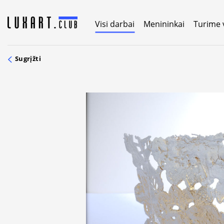
Skip
to
Visi darbai
Menininkai
Turime 
content
Sugrįžti