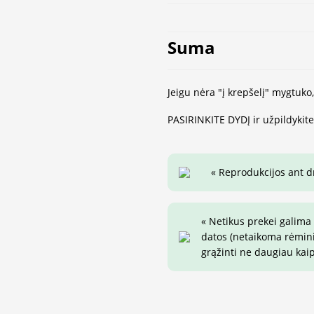
Suma
Jeigu nėra "į krepšelį" mygtuko
PASIRINKITE DYDĮ ir užpildykit
« Reprodukcijos ant 
« Netikus prekei galima
datos (netaikoma rėminim
grąžinti ne daugiau kai