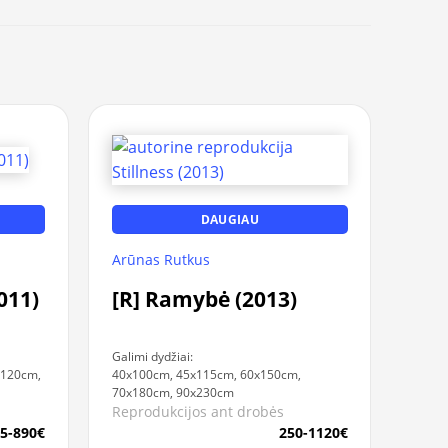
DAUGIAU
Arūnas Rutkus
011)
[R] Ramybė (2013)
Galimi dydžiai:
x120cm,
40x100cm, 45x115cm, 60x150cm,
70x180cm, 90x230cm
Reprodukcijos ant drobės
5-890€
250-1120€