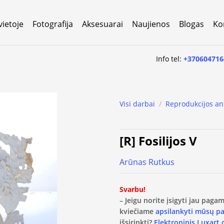
vietoje
Fotografija
Aksesuarai
Naujienos
Blogas
Ko
Info tel:
+370604716
Visi darbai
/
Reprodukcijos an
[R] Fosilijos V
Arūnas Rutkus
Svarbu!
– Jeigu norite įsigyti jau pag
kviečiame
apsilankyti mūsų p
išsirinkti?
Elektroninis Luxart