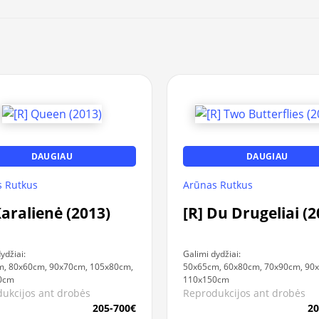
DAUGIAU
DAUGIAU
 Rutkus
Arūnas Rutkus
Karalienė (2013)
[R] Du Drugeliai (2
ydžiai:
Galimi dydžiai:
, 80x60cm, 90x70cm, 105x80cm,
50x65cm, 60x80cm, 70x90cm, 90
0cm
110x150cm
ukcijos ant drobės
Reprodukcijos ant drobės
205-700€
20