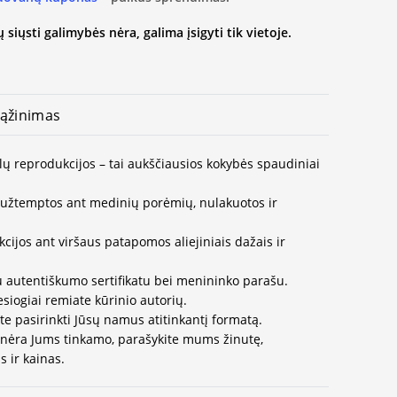
 siųsti galimybės nėra, galima įsigyti tik vietoje.
ąžinimas
lų reprodukcijos – tai aukščiausios kokybės spaudiniai
užtemptos ant medinių porėmių, nulakuotos ir
ijos ant viršaus patapomos aliejiniais dažais ir
u autentiškumo sertifikatu bei menininko parašu.
esiogiai remiate kūrinio autorių.
te pasirinkti Jūsų namus atitinkantį formatą.
 nėra Jums tinkamo, parašykite mums žinutę,
 ir kainas.