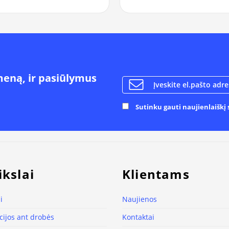
meną, ir pasiūlymus
Sutinku gauti naujienlaiškį s
ikslai
Klientams
i
Naujienos
ijos ant drobės
Kontaktai