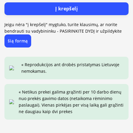
Į krepšelį
Jeigu nėra "į krepšelį" mygtuko, turite klausimų, ar norite
bendrauti su vadybininku - PASIRINKITE DYDĮ ir užpildykite
šią formą
« Reprodukcijos ant drobės pristatymas Lietuvoje
nemokamas.
« Netikus prekei galima grąžinti per 10 darbo dienų
nuo prekės gavimo datos (netaikoma rėminimo
paslaugai). Vienas pirkėjas per visą laiką gali grąžinti
ne daugiau kaip dvi prekes