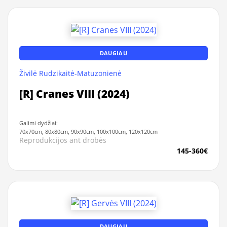
DAUGIAU
Živilė Rudzikaitė-Matuzonienė
[R] Cranes VIII (2024)
Galimi dydžiai:
70x70cm, 80x80cm, 90x90cm, 100x100cm, 120x120cm
Reprodukcijos ant drobės
145-360€
DAUGIAU