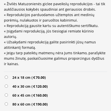
« Živilės Matuzonienės giclee paveikslų reprodukcijos - tai tik
aukščiausios kokybės spaudiniai ant geriausios drobės.
« Reprodukcijos parduodamos užtemptos ant medinių
porėmių, nulakuotos ir paruoštos kabinimui.
« Reprodukciją gausite kartu su autentiškumo sertifikatu.
« Įsigydami reprodukciją, jūs tiesiogiai remiate kūrinio
autorių.
« Užsakydami reprodukciją galite pasirinkti jūsų namus
atitinkantį formatą.
« Jeigu tarp pateiktų matmenų nėra Jums tinkamo, parašykite
mums žinutę, paskaičiuosime galimus proporcingus dydžius
ir kainas.
Alternative:
24 x 18 cm (
€
70.00
)
40 x 30 cm (
€
120.00
)
60 x 45 cm (
€
160.00
)
80 x 60 cm (
€
190.00
)