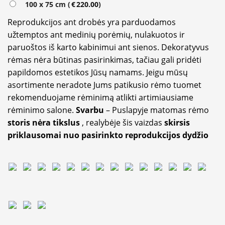
100 x 75 cm (
€
220.00
)
Reprodukcijos ant drobės yra parduodamos
užtemptos ant medinių porėmių, nulakuotos ir
paruoštos iš karto kabinimui ant sienos. Dekoratyvus
rėmas nėra būtinas pasirinkimas, tačiau gali pridėti
papildomos estetikos Jūsų namams. Jeigu mūsų
asortimente neradote Jums patikusio rėmo tuomet
rekomenduojame rėminimą atlikti artimiausiame
rėminimo salone.
Svarbu
– Puslapyje matomas rėmo
storis nėra tikslus
, realybėje šis vaizdas
skirsis
priklausomai nuo pasirinkto reprodukcijos dydžio