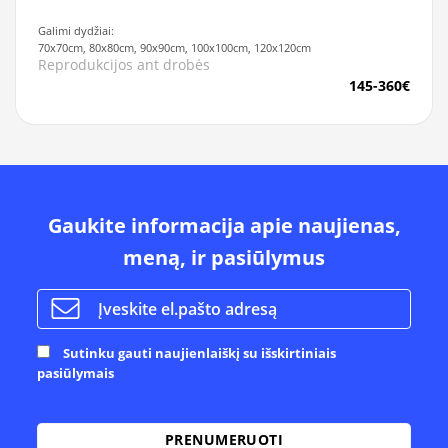
Galimi dydžiai:
70x70cm, 80x80cm, 90x90cm, 100x100cm, 120x120cm
Reprodukcijos ant drobės
145-360€
Gaukite informacija apie naujienas,
meną, ir pasiūlymus
Sutinku gauti naujienlaiškį su išskirtiniais
pasiūlymais