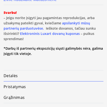
Svarbu!
– Jeigu norite įsigyti jau pagamintas reprodukcijas, arba
užsakymą pateikti gyvai, kviečiame
apsilankyti mūsų
partnerių parduotuvėse.
Ieškote dovanos, tačiau sunku
išsirinkti?
Elektroninis Luxart dovanų kuponas
– puikus
sprendimas!
*Darbų iš partnerių ekspozicijų siųsti galimybės nėra, galima
įsigyti tik vietoje.
Detalės
Pristatymas
Grąžinimas