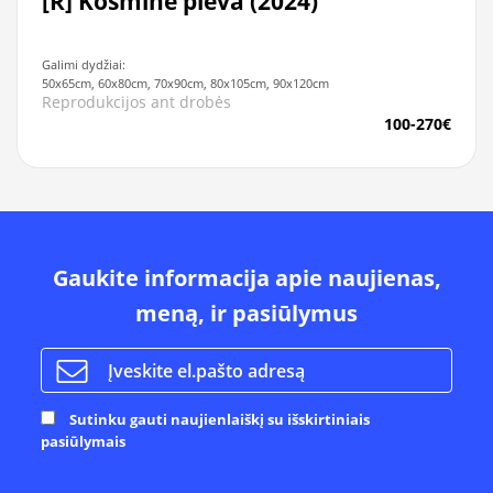
[R] Kosminė pieva (2024)
Galimi dydžiai:
50x65cm, 60x80cm, 70x90cm, 80x105cm, 90x120cm
Reprodukcijos ant drobės
100-270€
Gaukite informacija apie naujienas,
meną, ir pasiūlymus
Sutinku gauti naujienlaiškį su išskirtiniais
pasiūlymais