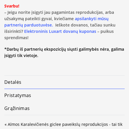
Svarbu!
– Jeigu norite įsigyti jau pagamintas reprodukcijas, arba
užsakymą pateikti gyvai, kviečiame
apsilankyti mūsų
partnerių parduotuvėse.
Ieškote dovanos, tačiau sunku
išsirinkti?
Elektroninis Luxart dovanų kuponas
– puikus
sprendimas!
*Darbų iš partnerių ekspozicijų siųsti galimybės nėra, galima
įsigyti tik vietoje.
Detalės
Pristatymas
Grąžinimas
« Almos Karalevičienės giclee paveikslų reprodukcijos - tai tik