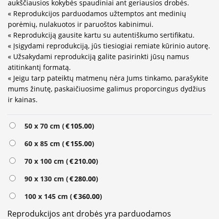
aukščiausios kokybės spaudiniai ant geriausios drobės.
« Reprodukcijos parduodamos užtemptos ant medinių
porėmių, nulakuotos ir paruoštos kabinimui.
« Reprodukciją gausite kartu su autentiškumo sertifikatu.
« Įsigydami reprodukciją, jūs tiesiogiai remiate kūrinio autorę.
« Užsakydami reprodukciją galite pasirinkti jūsų namus
atitinkantį formatą.
« Jeigu tarp pateiktų matmenų nėra Jums tinkamo, parašykite
mums žinutę, paskaičiuosime galimus proporcingus dydžius
ir kainas.
Alternative:
50 x 70 cm (
€
105.00
)
60 x 85 cm (
€
155.00
)
70 x 100 cm (
€
210.00
)
90 x 130 cm (
€
280.00
)
100 x 145 cm (
€
360.00
)
Reprodukcijos ant drobės yra parduodamos