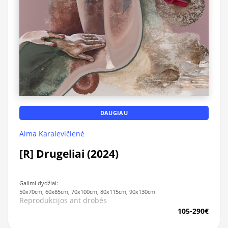
DAUGIAU
Alma Karalevičienė
[R] Drugeliai (2024)
Galimi dydžiai:
50x70cm, 60x85cm, 70x100cm, 80x115cm, 90x130cm
Reprodukcijos ant drobės
105-290€