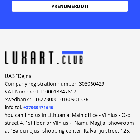
Alternative:
UAB "Dejna"
Company registration number: 303060429
VAT Number: LT100013347817
Swedbank : LT627300010160901376
Info tel.
+37060471645
You can find us in Lithuania: Main office - Vilnius - Ozo
street 4, 1st floor or Vilnius - "Namu Magija" showroom
at "Baldų rojus" shopping center, Kalvarijų street 125.