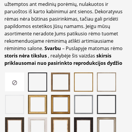
užtemptos ant medinių porėmių, nulakuotos ir
paruoštos iš karto kabinimui ant sienos. Dekoratyvus
rėmas nėra būtinas pasirinkimas, tačiau gali pridėti
papildomos estetikos Jūsų namams. Jeigu mūsų
asortimente neradote Jums patikusio rėmo tuomet
rekomenduojame rėminimą atlikti artimiausiame
rėminimo salone.
Svarbu
– Puslapyje matomas rėmo
storis nėra tikslus
, realybėje šis vaizdas
skirsis
priklausomai nuo pasirinkto reprodukcijos dydžio