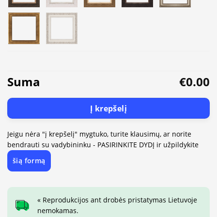
Suma
€0.00
Į krepšelį
Jeigu nėra "į krepšelį" mygtuko, turite klausimų, ar norite
bendrauti su vadybininku - PASIRINKITE DYDĮ ir užpildykite
šią formą
« Reprodukcijos ant drobės pristatymas Lietuvoje
nemokamas.