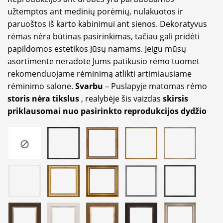
užtemptos ant medinių porėmių, nulakuotos ir
paruoštos iš karto kabinimui ant sienos. Dekoratyvus
rėmas nėra būtinas pasirinkimas, tačiau gali pridėti
papildomos estetikos Jūsų namams. Jeigu mūsų
asortimente neradote Jums patikusio rėmo tuomet
rekomenduojame rėminimą atlikti artimiausiame
rėminimo salone.
Svarbu
– Puslapyje matomas rėmo
storis nėra tikslus
, realybėje šis vaizdas
skirsis
priklausomai nuo pasirinkto reprodukcijos dydžio