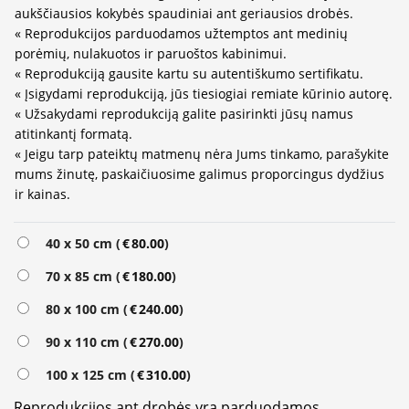
aukščiausios kokybės spaudiniai ant geriausios drobės.
« Reprodukcijos parduodamos užtemptos ant medinių
porėmių, nulakuotos ir paruoštos kabinimui.
« Reprodukciją gausite kartu su autentiškumo sertifikatu.
« Įsigydami reprodukciją, jūs tiesiogiai remiate kūrinio autorę.
« Užsakydami reprodukciją galite pasirinkti jūsų namus
atitinkantį formatą.
« Jeigu tarp pateiktų matmenų nėra Jums tinkamo, parašykite
mums žinutę, paskaičiuosime galimus proporcingus dydžius
ir kainas.
Alternative:
40 x 50 cm (
€
80.00
)
70 x 85 cm (
€
180.00
)
80 x 100 cm (
€
240.00
)
90 x 110 cm (
€
270.00
)
100 x 125 cm (
€
310.00
)
Reprodukcijos ant drobės yra parduodamos