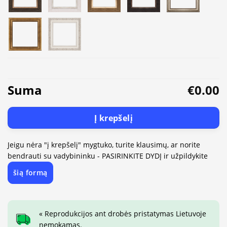
Suma
€0.00
Į krepšelį
Jeigu nėra "į krepšelį" mygtuko, turite klausimų, ar norite
bendrauti su vadybininku - PASIRINKITE DYDĮ ir užpildykite
šią formą
« Reprodukcijos ant drobės pristatymas Lietuvoje
nemokamas.