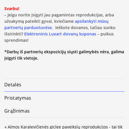
Svarbu!
– Jeigu norite įsigyti jau pagamintas reprodukcijas, arba
užsakymą pateikti gyvai, kviečiame
apsilankyti mūsų
partnerių parduotuvėse.
Ieškote dovanos, tačiau sunku
išsirinkti?
Elektroninis Luxart dovanų kuponas
– puikus
sprendimas!
*Darbų iš partnerių ekspozicijų siųsti galimybės nėra, galima
įsigyti tik vietoje.
Detalės
Pristatymas
Grąžinimas
« Almos Karalevičienės giclee paveikslų reprodukcijos - tai tik