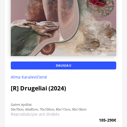
DAUGIAU
Alma Karalevičienė
[R] Drugeliai (2024)
Galimi dydžiai:
50x70cm, 60x85cm, 70x100cm, 80x115cm, 90x130cm
Reprodukcijos ant drobės
105-290€