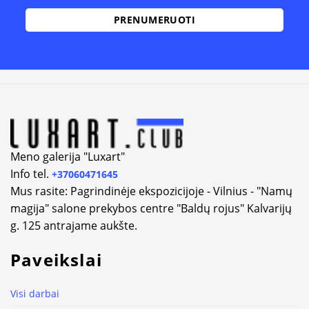
Alternative:
Meno galerija "Luxart"
Info tel.
+37060471645
Mus rasite: Pagrindinėje ekspozicijoje - Vilnius - "Namų
magija" salone prekybos centre "Baldų rojus" Kalvarijų
g. 125 antrajame aukšte.
Paveikslai
Visi darbai