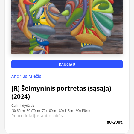
DAUGIAU
Andrius Miežis
[R] Šeimyninis portretas (sąsaja)
(2024)
Galimi dydžiai:
40x60cm, 50x70cm, 70x100cm, 80x115cm, 90x130cm
Reprodukcijos ant drobės
80-290€