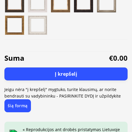
Suma
€0.00
Į krepšelį
Jeigu nėra "į krepšelį" mygtuko, turite klausimų, ar norite
bendrauti su vadybininku - PASIRINKITE DYDĮ ir užpildykite
šią formą
« Reprodukcijos ant drobės pristatymas Lietuvoje