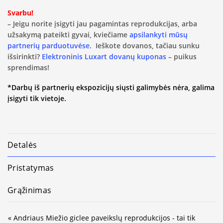
Svarbu!
– Jeigu norite įsigyti jau pagamintas reprodukcijas, arba
užsakymą pateikti gyvai, kviečiame
apsilankyti mūsų
partnerių parduotuvėse.
Ieškote dovanos, tačiau sunku
išsirinkti?
Elektroninis Luxart dovanų kuponas
– puikus
sprendimas!
*Darbų iš partnerių ekspozicijų siųsti galimybės nėra, galima
įsigyti tik vietoje.
Detalės
Pristatymas
Grąžinimas
« Andriaus Miežio giclee paveikslų reprodukcijos - tai tik