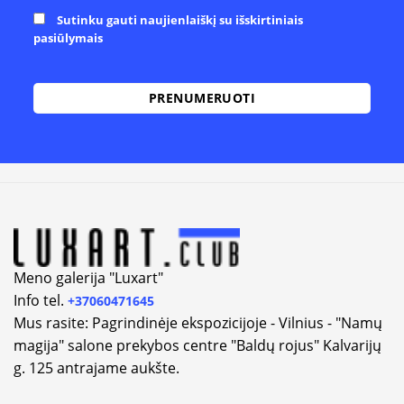
Sutinku gauti naujienlaiškį su išskirtiniais
pasiūlymais
Alternative:
Meno galerija "Luxart"
Info tel.
+37060471645
Mus rasite: Pagrindinėje ekspozicijoje - Vilnius - "Namų
magija" salone prekybos centre "Baldų rojus" Kalvarijų
g. 125 antrajame aukšte.