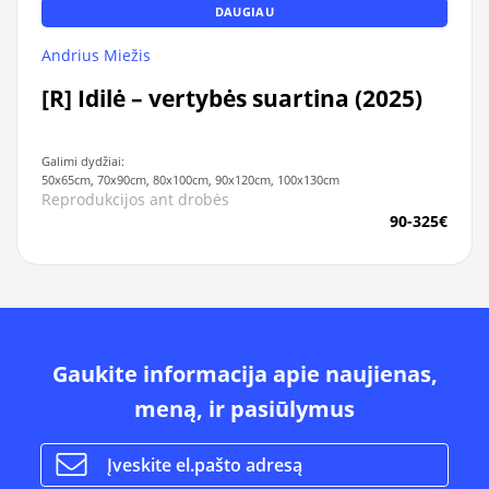
DAUGIAU
Andrius Miežis
[R] Idilė – vertybės suartina (2025)
Galimi dydžiai:
50x65cm, 70x90cm, 80x100cm, 90x120cm, 100x130cm
Reprodukcijos ant drobės
90-325€
Gaukite informacija apie naujienas,
meną, ir pasiūlymus