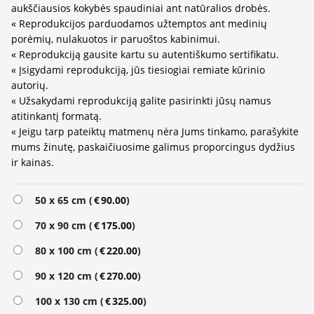
aukščiausios kokybės spaudiniai ant natūralios drobės.
« Reprodukcijos parduodamos užtemptos ant medinių
porėmių, nulakuotos ir paruoštos kabinimui.
« Reprodukciją gausite kartu su autentiškumo sertifikatu.
« Įsigydami reprodukciją, jūs tiesiogiai remiate kūrinio
autorių.
« Užsakydami reprodukciją galite pasirinkti jūsų namus
atitinkantį formatą.
« Jeigu tarp pateiktų matmenų nėra Jums tinkamo, parašykite
mums žinutę, paskaičiuosime galimus proporcingus dydžius
ir kainas.
Alternative:
50 x 65 cm (
€
90.00
)
70 x 90 cm (
€
175.00
)
80 x 100 cm (
€
220.00
)
90 x 120 cm (
€
270.00
)
100 x 130 cm (
€
325.00
)