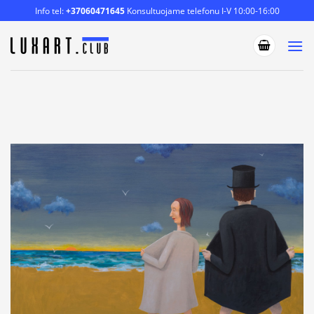
Skip
Info tel:
+37060471645
Konsultuojame telefonu I-V 10:00-16:00
to
content