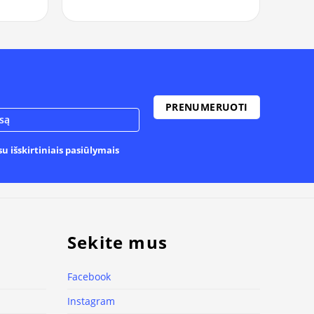
u išskirtiniais pasiūlymais
Sekite mus
Facebook
Instagram