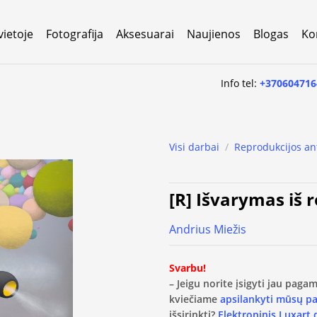
vietoje
Fotografija
Aksesuarai
Naujienos
Blogas
Ko
Info tel:
+370604716
Visi darbai
/
Reprodukcijos an
[R] Išvarymas iš 
Andrius Miežis
Svarbu!
– Jeigu norite įsigyti jau pag
kviečiame
apsilankyti mūsų p
išsirinkti?
Elektroninis Luxart