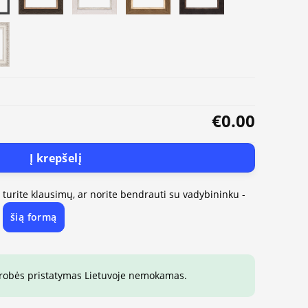
€0.00
Į krepšelį
, turite klausimų, ar norite bendrauti su vadybininku -
šią formą
e
drobės pristatymas Lietuvoje nemokamas.