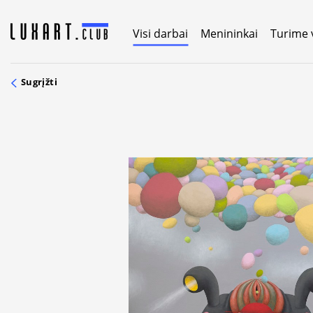
Skip
to
Visi darbai
Menininkai
Turime 
content
Sugrįžti