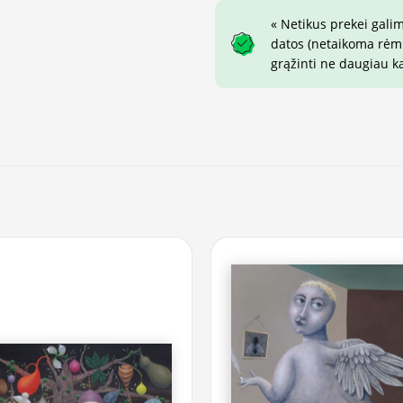
« Netikus prekei gali
datos (netaikoma rėmin
grąžinti ne daugiau k