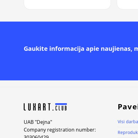
Gaukite informacija apie naujienas, 
Alternative:
Pave
UAB "Dejna"
Visi darba
Company registration number:
Reprodukc
303060429