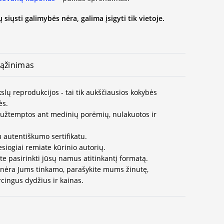
 siųsti galimybės nėra, galima įsigyti tik vietoje.
ąžinimas
slų reprodukcijos - tai tik aukščiausios kokybės
ės.
užtemptos ant medinių porėmių, nulakuotos ir
 autentiškumo sertifikatu.
esiogiai remiate kūrinio autorių.
te pasirinkti jūsų namus atitinkantį formatą.
 nėra Jums tinkamo, parašykite mums žinutę,
cingus dydžius ir kainas.