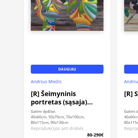
DAUGIAU
Andriu
Andrius Miežis
[R] 
[R] Šeimyninis
portretas (sąsaja)
(2024)
Galimi d
Galimi dydžiai:
40x60c
40x60cm, 50x70cm, 70x100cm,
80x115
80x115cm, 90x130cm
Reprod
Reprodukcijos ant drobės
80-290€