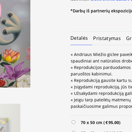
*Darbų iš partnerių ekspozicijų
Detalės
Pristatymas
Gr
« Andriaus Miežio giclee paveik
spaudiniai ant natūralios drob
« Reprodukcijos parduodamos 
paruoštos kabinimui.
« Reprodukciją gausite kartu su
« Įsigydami reprodukciją, jūs ti
« Užsakydami reprodukciją gali
« Jeigu tarp pateiktų matmenų
paskaičiuosime galimus propor
Alternative:
70 x 50 cm (
€
95.00
)