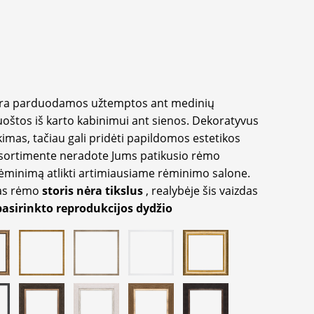
yra parduodamos užtemptos ant medinių
oštos iš karto kabinimui ant sienos. Dekoratyvus
imas, tačiau gali pridėti papildomos estetikos
sortimente neradote Jums patikusio rėmo
inimą atlikti artimiausiame rėminimo salone.
as rėmo
storis nėra tikslus
, realybėje šis vaizdas
pasirinkto reprodukcijos dydžio