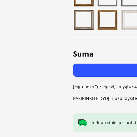
Suma
Jeigu nėra "į krepšelį" mygtuko
PASIRINKITE DYDĮ ir užpildykit
« Reprodukcijos ant 