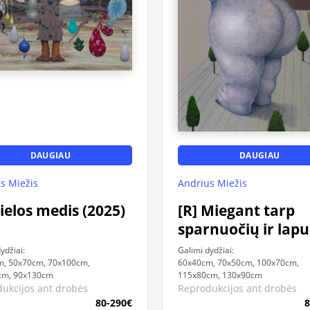
DAUGIAU
DAUGIAU
s Miežis
Andrius Miežis
Sielos medis (2025)
[R] Miegant tarp
sparnuočių ir lap
(2025)
ydžiai:
Galimi dydžiai:
m, 50x70cm, 70x100cm,
60x40cm, 70x50cm, 100x70cm,
cm, 90x130cm
115x80cm, 130x90cm
ukcijos ant drobės
Reprodukcijos ant drobės
80-290€
8