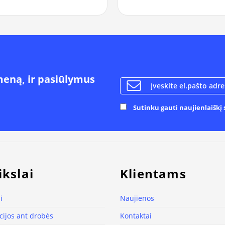
meną, ir pasiūlymus
Sutinku gauti naujienlaiškį s
ikslai
Klientams
i
Naujienos
ijos ant drobės
Kontaktai