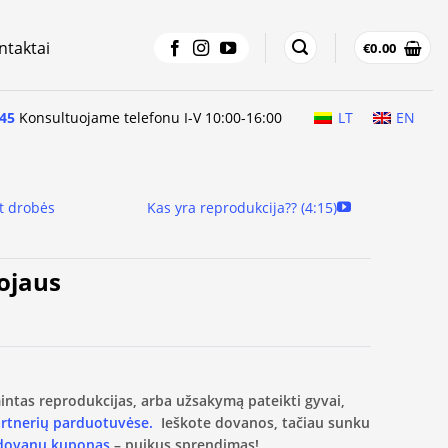
ntaktai
€
0.00
45
Konsultuojame telefonu I-V 10:00-16:00
LT
EN
t drobės
Kas yra reprodukcija?? (4:15)
rojaus
amintas reprodukcijas, arba užsakymą pateikti gyvai,
artnerių parduotuvėse.
Ieškote dovanos, tačiau sunku
 dovanų kuponas
– puikus sprendimas!