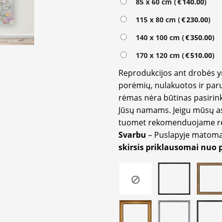
85 x 60 cm (
€
140.00
)
115 x 80 cm (
€
230.00
)
140 x 100 cm (
€
350.00
)
170 x 120 cm (
€
510.00
)
Reprodukcijos ant drobės 
porėmių, nulakuotos ir paru
rėmas nėra būtinas pasirink
Jūsų namams. Jeigu mūsų a
tuomet rekomenduojame rėm
Svarbu
– Puslapyje matom
skirsis priklausomai nuo 