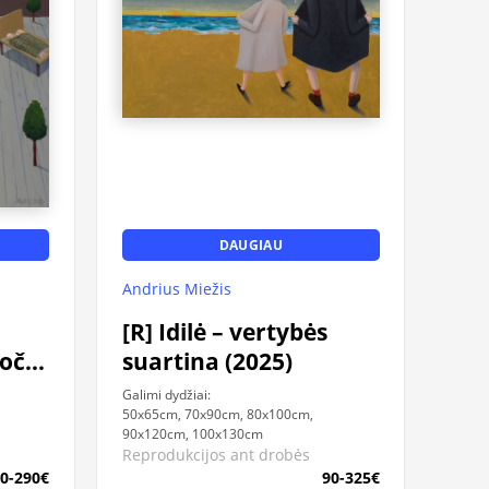
DAUGIAU
Andrius Miežis
[R] Idilė – vertybės
uočių
suartina (2025)
Galimi dydžiai:
50x65cm, 70x90cm, 80x100cm,
90x120cm, 100x130cm
Reprodukcijos ant drobės
0-290€
90-325€