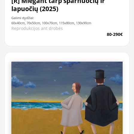
[R] Miegant tarp sparnuočių ir
lapuočių (2025)
Galimi dydžiai:
60x40cm, 70x50cm, 100x70cm, 115x80cm, 130x90cm
Reprodukcijos ant drobės
80-290€