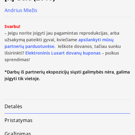
Andrius Miežis
Svarbu!
– Jeigu norite įsigyti jau pagamintas reprodukcijas, arba
užsakymą pateikti gyvai, kviečiame
apsilankyti mūsų
partnerių parduotuvėse.
Ieškote dovanos, tačiau sunku
išsirinkti?
Elektroninis Luxart dovanų kuponas
– puikus
sprendimas!
*Darbų iš partnerių ekspozicijų siųsti galimybės nėra, galima
įsigyti tik vietoje.
Detalės
Pristatymas
Grąžinimas