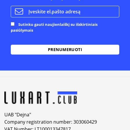
Sutinku gauti naujienlaiškį su išskirtiniais
pasiūlymais
Alternative:
UAB "Dejna"
Company registration number: 303060429
VAT Number: LT100013347817