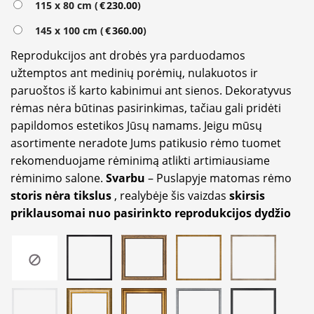
115 x 80 cm (
€
230.00
)
145 x 100 cm (
€
360.00
)
Reprodukcijos ant drobės yra parduodamos
užtemptos ant medinių porėmių, nulakuotos ir
paruoštos iš karto kabinimui ant sienos. Dekoratyvus
rėmas nėra būtinas pasirinkimas, tačiau gali pridėti
papildomos estetikos Jūsų namams. Jeigu mūsų
asortimente neradote Jums patikusio rėmo tuomet
rekomenduojame rėminimą atlikti artimiausiame
rėminimo salone.
Svarbu
– Puslapyje matomas rėmo
storis nėra tikslus
, realybėje šis vaizdas
skirsis
priklausomai nuo pasirinkto reprodukcijos dydžio