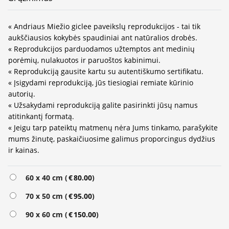
« Andriaus Miežio giclee paveikslų reprodukcijos - tai tik
aukščiausios kokybės spaudiniai ant natūralios drobės.
« Reprodukcijos parduodamos užtemptos ant medinių
porėmių, nulakuotos ir paruoštos kabinimui.
« Reprodukciją gausite kartu su autentiškumo sertifikatu.
« Įsigydami reprodukciją, jūs tiesiogiai remiate kūrinio
autorių.
« Užsakydami reprodukciją galite pasirinkti jūsų namus
atitinkantį formatą.
« Jeigu tarp pateiktų matmenų nėra Jums tinkamo, parašykite
mums žinutę, paskaičiuosime galimus proporcingus dydžius
ir kainas.
Alternative:
60 x 40 cm (
€
80.00
)
70 x 50 cm (
€
95.00
)
90 x 60 cm (
€
150.00
)