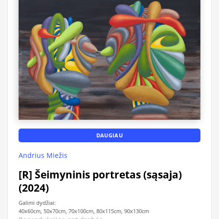
DAUGIAU
Andrius Miežis
[R] Šeimyninis portretas (sąsaja)
(2024)
Galimi dydžiai:
40x60cm, 50x70cm, 70x100cm, 80x115cm, 90x130cm