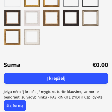
Suma
€0.00
Į krepšelį
Jeigu nėra "į krepšelį" mygtuko, turite klausimų, ar norite
bendrauti su vadybininku - PASIRINKITE DYDĮ ir užpildykite
šią formą