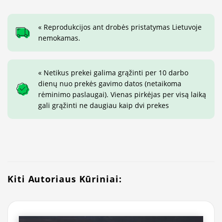
« Reprodukcijos ant drobės pristatymas Lietuvoje
nemokamas.
« Netikus prekei galima grąžinti per 10 darbo
dienų nuo prekės gavimo datos (netaikoma
rėminimo paslaugai). Vienas pirkėjas per visą laiką
gali grąžinti ne daugiau kaip dvi prekes
Kiti Autoriaus Kūriniai: