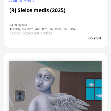
Andrius Miežis
[R] Sielos medis (2025)
Galimi dydžiai:
40x60cm, 50x70cm, 70x100cm, 80x115cm, 90x130cm
Reprodukcijos ant drobės
80-290€