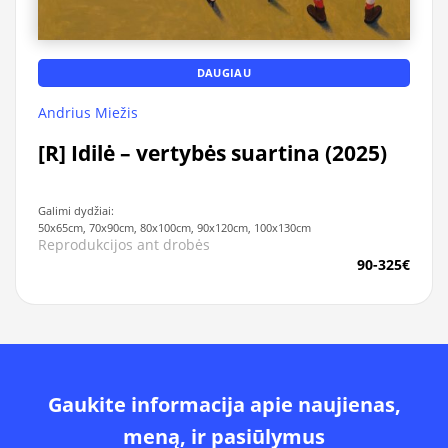
DAUGIAU
Andrius Miežis
[R] Idilė – vertybės suartina (2025)
Galimi dydžiai:
50x65cm, 70x90cm, 80x100cm, 90x120cm, 100x130cm
Reprodukcijos ant drobės
90-325€
Gaukite informacija apie naujienas,
meną, ir pasiūlymus