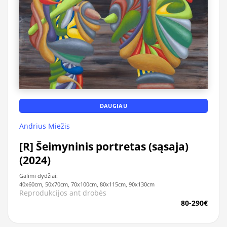
DAUGIAU
Andrius Miežis
[R] Šeimyninis portretas (sąsaja)
(2024)
Galimi dydžiai:
40x60cm, 50x70cm, 70x100cm, 80x115cm, 90x130cm
Reprodukcijos ant drobės
80-290€