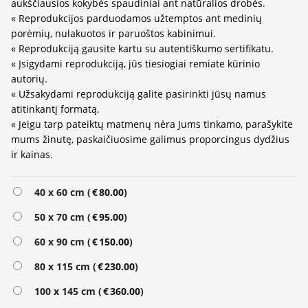
aukščiausios kokybės spaudiniai ant natūralios drobės.
« Reprodukcijos parduodamos užtemptos ant medinių
porėmių, nulakuotos ir paruoštos kabinimui.
« Reprodukciją gausite kartu su autentiškumo sertifikatu.
« Įsigydami reprodukciją, jūs tiesiogiai remiate kūrinio
autorių.
« Užsakydami reprodukciją galite pasirinkti jūsų namus
atitinkantį formatą.
« Jeigu tarp pateiktų matmenų nėra Jums tinkamo, parašykite
mums žinutę, paskaičiuosime galimus proporcingus dydžius
ir kainas.
Alternative:
40 x 60 cm (
€
80.00
)
50 x 70 cm (
€
95.00
)
60 x 90 cm (
€
150.00
)
80 x 115 cm (
€
230.00
)
100 x 145 cm (
€
360.00
)