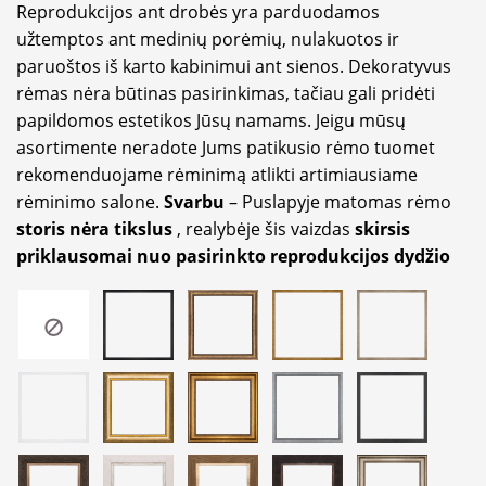
Reprodukcijos ant drobės yra parduodamos
užtemptos ant medinių porėmių, nulakuotos ir
paruoštos iš karto kabinimui ant sienos. Dekoratyvus
rėmas nėra būtinas pasirinkimas, tačiau gali pridėti
papildomos estetikos Jūsų namams. Jeigu mūsų
asortimente neradote Jums patikusio rėmo tuomet
rekomenduojame rėminimą atlikti artimiausiame
rėminimo salone.
Svarbu
– Puslapyje matomas rėmo
storis nėra tikslus
, realybėje šis vaizdas
skirsis
priklausomai nuo pasirinkto reprodukcijos dydžio