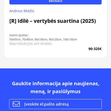
DAUGIAU
Andrius Miežis
[R] Idilė – vertybės suartina (2025)
Galimi dydžiai:
50x65cm, 70x90cm, 80x100cm, 90x120cm, 100x130cm
Reprodukcijos ant drobės
90-325€
Gaukite informacija apie naujienas,
meną, ir pasiūlymus