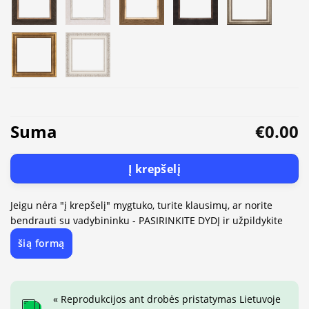
Suma
€0.00
Į krepšelį
Jeigu nėra "į krepšelį" mygtuko, turite klausimų, ar norite
bendrauti su vadybininku - PASIRINKITE DYDĮ ir užpildykite
šią formą
« Reprodukcijos ant drobės pristatymas Lietuvoje