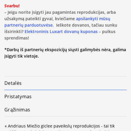
Svarbu!
– Jeigu norite įsigyti jau pagamintas reprodukcijas, arba
užsakymą pateikti gyvai, kviečiame
apsilankyti mūsų
partnerių parduotuvėse.
Ieškote dovanos, tačiau sunku
išsirinkti?
Elektroninis Luxart dovanų kuponas
– puikus
sprendimas!
*Darbų iš partnerių ekspozicijų siųsti galimybės nėra, galima
įsigyti tik vietoje.
Detalės
Pristatymas
Grąžinimas
« Andriaus Miežio giclee paveikslų reprodukcijos - tai tik