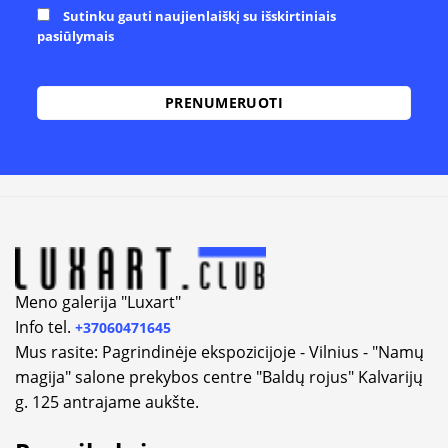
Sutinku gauti naujienlaiškį su išskirtiniais
pasiūlymais
Alternative:
Meno galerija "Luxart"
Info tel.
+37060471645
Mus rasite: Pagrindinėje ekspozicijoje - Vilnius - "Namų
magija" salone prekybos centre "Baldų rojus" Kalvarijų
g. 125 antrajame aukšte.