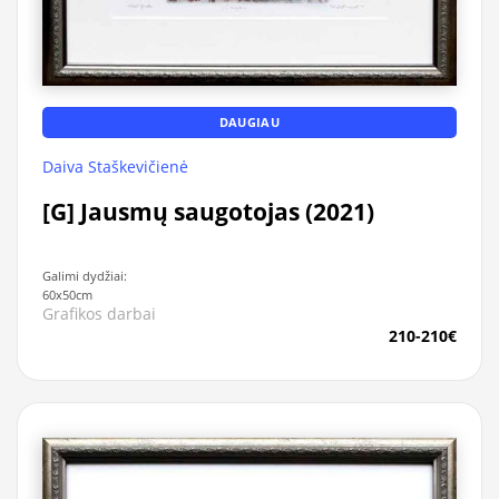
DAUGIAU
Daiva Staškevičienė
[G] Jausmų saugotojas (2021)
Galimi dydžiai:
60x50cm
Grafikos darbai
210-210€