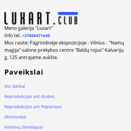
Meno galerija "Luxart"
Info tel.
+37060471645
Mus rasite: Pagrindinėje ekspozicijoje - Vilnius - "Namų
magija" salone prekybos centre "Baldų rojus" Kalvarijų
g. 125 antrajame aukšte.
Paveikslai
Visi darbai
Reprodukcijos ant drobės
Reprodukcijos ant Popieriaus
Menininkai
Kelionių žemėlapiai