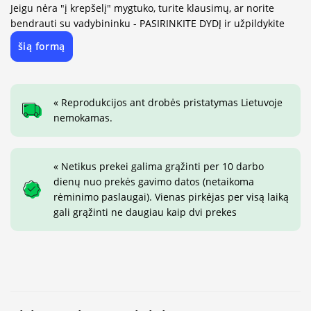
Jeigu nėra "į krepšelį" mygtuko, turite klausimų, ar norite
bendrauti su vadybininku - PASIRINKITE DYDĮ ir užpildykite
šią formą
« Reprodukcijos ant drobės pristatymas Lietuvoje
nemokamas.
« Netikus prekei galima grąžinti per 10 darbo
dienų nuo prekės gavimo datos (netaikoma
rėminimo paslaugai). Vienas pirkėjas per visą laiką
gali grąžinti ne daugiau kaip dvi prekes