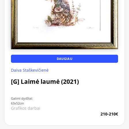
DAUGIAU
Daiva Staškevičienė
[G] Laimė laumė (2021)
Galimi dydžiai:
63x52cm
Grafikos darbai
210-210€