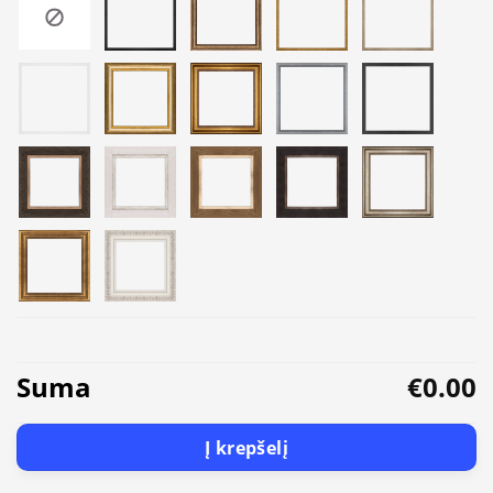
Suma
€0.00
Į krepšelį