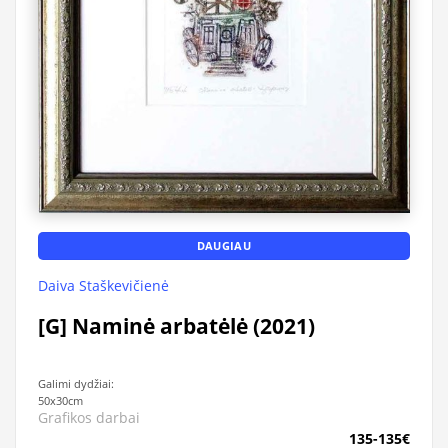
DAUGIAU
Daiva Staškevičienė
[G] Naminė arbatėlė (2021)
Galimi dydžiai:
50x30cm
Grafikos darbai
135-135€