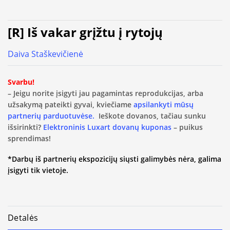
[R] Iš vakar grįžtu į rytojų
Daiva Staškevičienė
Svarbu!
– Jeigu norite įsigyti jau pagamintas reprodukcijas, arba
užsakymą pateikti gyvai, kviečiame
apsilankyti mūsų
partnerių parduotuvėse.
Ieškote dovanos, tačiau sunku
išsirinkti?
Elektroninis Luxart dovanų kuponas
– puikus
sprendimas!
*Darbų iš partnerių ekspozicijų siųsti galimybės nėra, galima
įsigyti tik vietoje.
Detalės