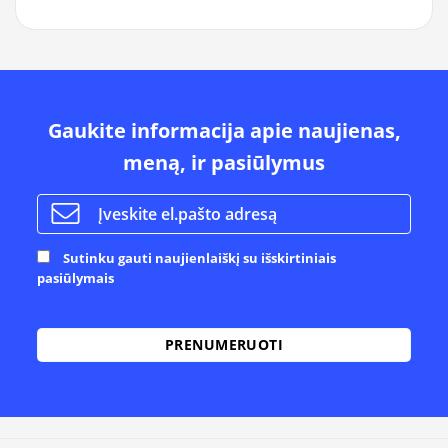
Gaukite informacija apie naujienas,
meną, ir pasiūlymus
Sutinku gauti naujienlaiškį su išskirtiniais
pasiūlymais
Alternative: