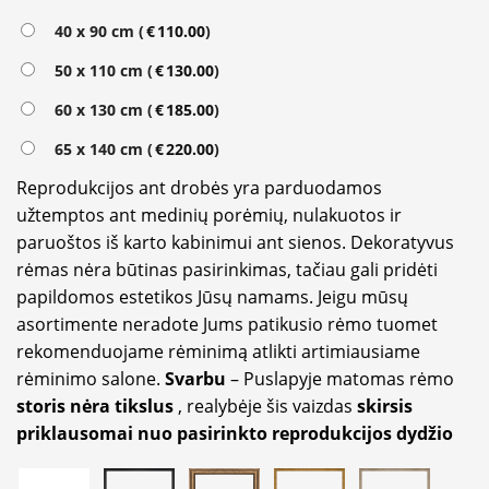
40 x 90 cm (
€
110.00
)
50 x 110 cm (
€
130.00
)
60 x 130 cm (
€
185.00
)
65 x 140 cm (
€
220.00
)
Reprodukcijos ant drobės yra parduodamos
užtemptos ant medinių porėmių, nulakuotos ir
paruoštos iš karto kabinimui ant sienos. Dekoratyvus
rėmas nėra būtinas pasirinkimas, tačiau gali pridėti
papildomos estetikos Jūsų namams. Jeigu mūsų
asortimente neradote Jums patikusio rėmo tuomet
rekomenduojame rėminimą atlikti artimiausiame
rėminimo salone.
Svarbu
– Puslapyje matomas rėmo
storis nėra tikslus
, realybėje šis vaizdas
skirsis
priklausomai nuo pasirinkto reprodukcijos dydžio