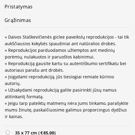
Pristatymas
Grąžinimas
« Daivos Staškevičienės giclee paveikslų reprodukcijos - tai tik
aukščiausios kokybės spaudiniai ant natūralios drobės.
« Reprodukcijos parduodamos užtemptos ant medinių
porėmių, nulakuotos ir paruoštos kabinimui.
« Reprodukciją gausite kartu su autentiškumo sertifikatu bei
autoriaus parašu ant drobės.
« Įsigydami reprodukciją, jūs tiesiogiai remiate kūrinio
autorių.
« Užsakydami reprodukciją galite pasirinkti jūsų namus
atitinkantį formatą.
« Jeigu tarp pateiktų matmenų nėra Jums tinkamo, parašykite
mums žinutę, paskaičiuosime galimus proporcingus dydžius
ir kainas.
Alternative:
35 x 77 cm (
€
85.00
)