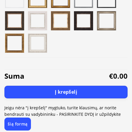
Suma
€0.00
Į krepšelį
Jeigu nėra "į krepšelį" mygtuko, turite klausimų, ar norite
bendrauti su vadybininku - PASIRINKITE DYDĮ ir užpildykite
šią formą