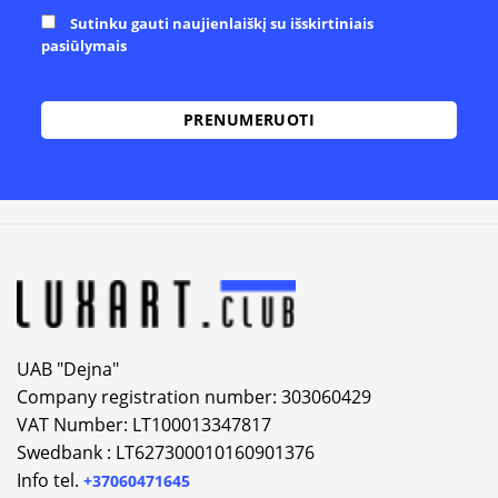
Sutinku gauti naujienlaiškį su išskirtiniais
pasiūlymais
Alternative:
UAB "Dejna"
Company registration number: 303060429
VAT Number: LT100013347817
Swedbank : LT627300010160901376
Info tel.
+37060471645