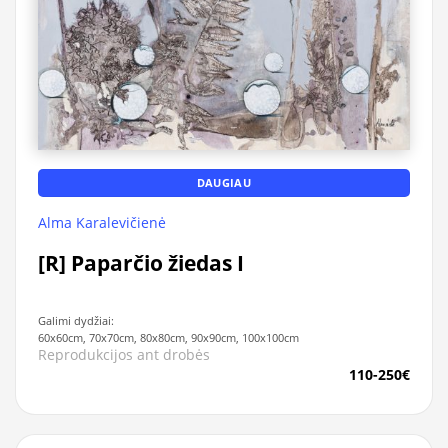
DAUGIAU
Alma Karalevičienė
[R] Paparčio žiedas I
Galimi dydžiai:
60x60cm, 70x70cm, 80x80cm, 90x90cm, 100x100cm
Reprodukcijos ant drobės
110-250€