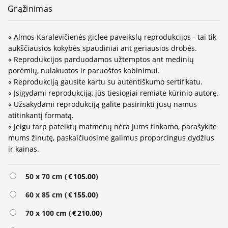
Grąžinimas
« Almos Karalevičienės giclee paveikslų reprodukcijos - tai tik
aukščiausios kokybės spaudiniai ant geriausios drobės.
« Reprodukcijos parduodamos užtemptos ant medinių
porėmių, nulakuotos ir paruoštos kabinimui.
« Reprodukciją gausite kartu su autentiškumo sertifikatu.
« Įsigydami reprodukciją, jūs tiesiogiai remiate kūrinio autorę.
« Užsakydami reprodukciją galite pasirinkti jūsų namus
atitinkantį formatą.
« Jeigu tarp pateiktų matmenų nėra Jums tinkamo, parašykite
mums žinutę, paskaičiuosime galimus proporcingus dydžius
ir kainas.
Alternative:
50 x 70 cm (
€
105.00
)
60 x 85 cm (
€
155.00
)
70 x 100 cm (
€
210.00
)