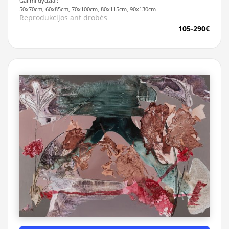
Galimi dydžiai:
50x70cm, 60x85cm, 70x100cm, 80x115cm, 90x130cm
Reprodukcijos ant drobės
105-290€