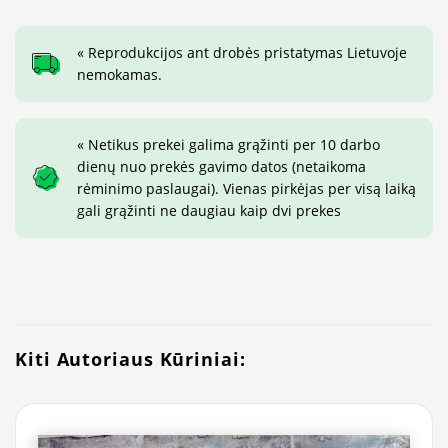
« Reprodukcijos ant drobės pristatymas Lietuvoje
nemokamas.
« Netikus prekei galima grąžinti per 10 darbo
dienų nuo prekės gavimo datos (netaikoma
rėminimo paslaugai). Vienas pirkėjas per visą laiką
gali grąžinti ne daugiau kaip dvi prekes
Kiti Autoriaus Kūriniai: