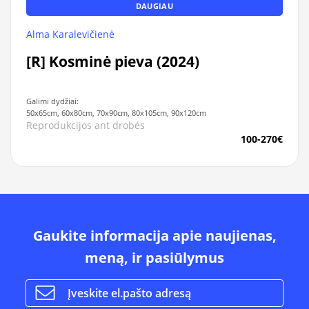
DAUGIAU
Alma Karalevičienė
[R] Kosminė pieva (2024)
Galimi dydžiai:
50x65cm, 60x80cm, 70x90cm, 80x105cm, 90x120cm
Reprodukcijos ant drobės
100-270€
Gaukite informacija apie naujienas,
meną, ir pasiūlymus