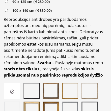
90 x 125 cm (
€
280.00
)
100 x 140 cm (
€
350.00
)
Reprodukcijos ant drobės yra parduodamos
užtemptos ant medinių porėmių, nulakuotos ir
paruoštos iš karto kabinimui ant sienos. Dekoratyvus
rėmas nėra būtinas pasirinkimas, tačiau gali pridėti
papildomos estetikos Jūsų namams. Jeigu mūsų
asortimente neradote Jums patikusio rėmo tuomet
rekomenduojame rėminimą atlikti artimiausiame
rėminimo salone.
Svarbu
– Puslapyje matomas rėmo
storis nėra tikslus
, realybėje šis vaizdas
skirsis
priklausomai nuo pasirinkto reprodukcijos dydžio