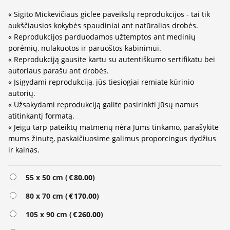
« Sigito Mickevičiaus giclee paveikslų reprodukcijos - tai tik
aukščiausios kokybės spaudiniai ant natūralios drobės.
« Reprodukcijos parduodamos užtemptos ant medinių
porėmių, nulakuotos ir paruoštos kabinimui.
« Reprodukciją gausite kartu su autentiškumo sertifikatu bei
autoriaus parašu ant drobės.
« Įsigydami reprodukciją, jūs tiesiogiai remiate kūrinio
autorių.
« Užsakydami reprodukciją galite pasirinkti jūsų namus
atitinkantį formatą.
« Jeigu tarp pateiktų matmenų nėra Jums tinkamo, parašykite
mums žinutę, paskaičiuosime galimus proporcingus dydžius
ir kainas.
Alternative:
55 x 50 cm (
€
80.00
)
80 x 70 cm (
€
170.00
)
105 x 90 cm (
€
260.00
)