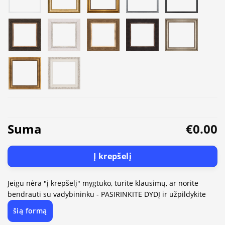
Suma
€0.00
Į krepšelį
Jeigu nėra "į krepšelį" mygtuko, turite klausimų, ar norite
bendrauti su vadybininku - PASIRINKITE DYDĮ ir užpildykite
šią formą