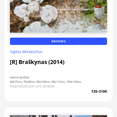
DAUGIAU
Sigitas Mickevičius
[R] Braškynas (2014)
Galimi dydžiai:
60x75cm, 70x80cm, 80x100cm, 90x115cm, 100x120cm
Reprodukcijos ant drobės
135-310€