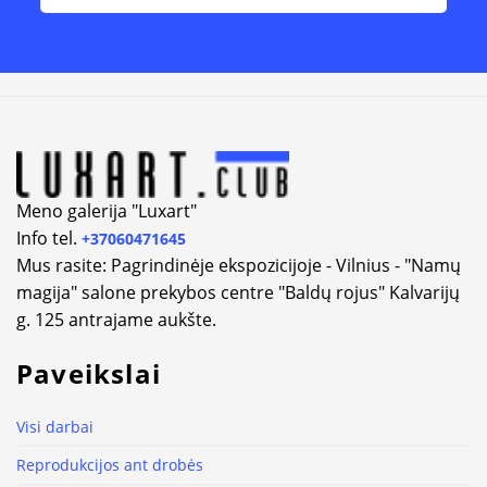
Alternative:
Meno galerija "Luxart"
Info tel.
+37060471645
Mus rasite: Pagrindinėje ekspozicijoje - Vilnius - "Namų
magija" salone prekybos centre "Baldų rojus" Kalvarijų
g. 125 antrajame aukšte.
Paveikslai
Visi darbai
Reprodukcijos ant drobės