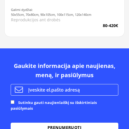
Galimi dydžiai:
50x55cm, 70x80cm, 90x105cm, 100x115cm, 120x140cm
Reprodukcijos ant drobės
80-420€
Gaukite informacija apie naujienas,
meną, ir pasiūlymus
Sutinku gauti naujienlaiškį su išskirtiniais
pasiūlymais