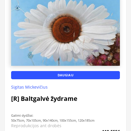
DAUGIAU
Sigitas Mickevičius
[R] Baltgalvė žydrame
Galimi dydžiai:
50x75cm, 70x105cm, 90x140cm, 100x155cm, 120x185cm
Reprodukcijos ant drobės