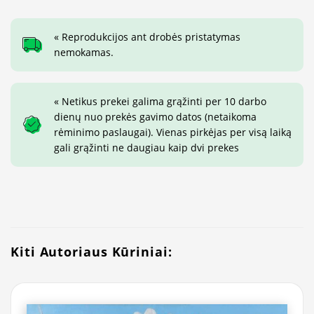
« Reprodukcijos ant drobės pristatymas
nemokamas.
« Netikus prekei galima grąžinti per 10 darbo
dienų nuo prekės gavimo datos (netaikoma
rėminimo paslaugai). Vienas pirkėjas per visą laiką
gali grąžinti ne daugiau kaip dvi prekes
Kiti Autoriaus Kūriniai: