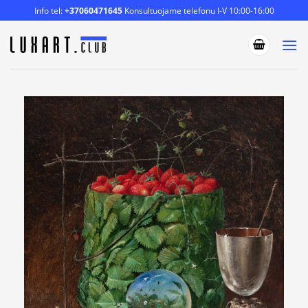
Skip
Info tel:
+37060471645
Konsultuojame telefonu I-V 10:00-16:00
to
content