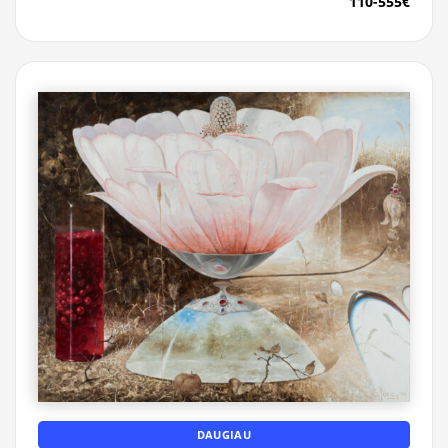
110-555€
DAUGIAU