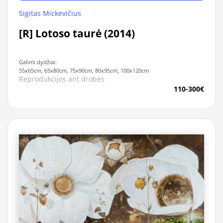
Sigitas Mickevičius
[R] Lotoso taurė (2014)
Galimi dydžiai:
55x65cm, 65x80cm, 75x90cm, 80x95cm, 100x120cm
Reprodukcijos ant drobės
110-300€