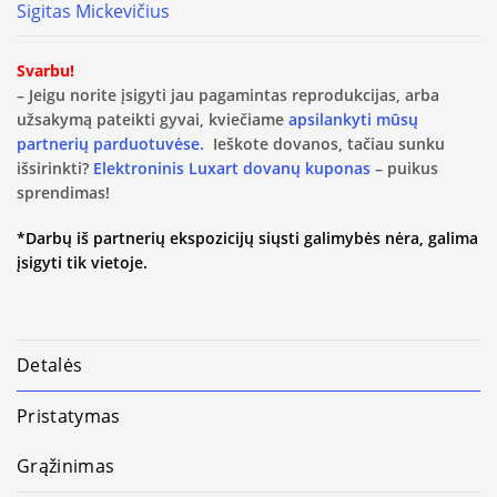
Sigitas Mickevičius
Svarbu!
– Jeigu norite įsigyti jau pagamintas reprodukcijas, arba
užsakymą pateikti gyvai, kviečiame
apsilankyti mūsų
partnerių parduotuvėse.
Ieškote dovanos, tačiau sunku
išsirinkti?
Elektroninis Luxart dovanų kuponas
– puikus
sprendimas!
*Darbų iš partnerių ekspozicijų siųsti galimybės nėra, galima
įsigyti tik vietoje.
Detalės
Pristatymas
Grąžinimas