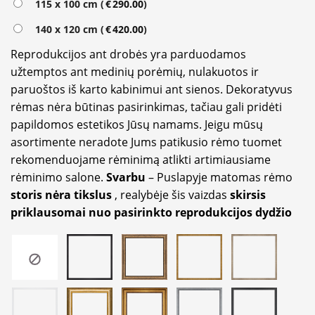
115 x 100 cm (
€
290.00
)
140 x 120 cm (
€
420.00
)
Reprodukcijos ant drobės yra parduodamos
užtemptos ant medinių porėmių, nulakuotos ir
paruoštos iš karto kabinimui ant sienos. Dekoratyvus
rėmas nėra būtinas pasirinkimas, tačiau gali pridėti
papildomos estetikos Jūsų namams. Jeigu mūsų
asortimente neradote Jums patikusio rėmo tuomet
rekomenduojame rėminimą atlikti artimiausiame
rėminimo salone.
Svarbu
– Puslapyje matomas rėmo
storis nėra tikslus
, realybėje šis vaizdas
skirsis
priklausomai nuo pasirinkto reprodukcijos dydžio