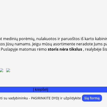
medinių porėmių, nulakuotos ir paruoštos iš karto kabini
tetikos Jūsų namams. Jeigu mūsų asortimente neradote Jum
 Puslapyje matomas rėmo
storis nėra tikslus
, realybėje ši
Į krepšelį
uti su vadybininku - PASIRINKITE DYDĮ ir užpildykite
šią formą