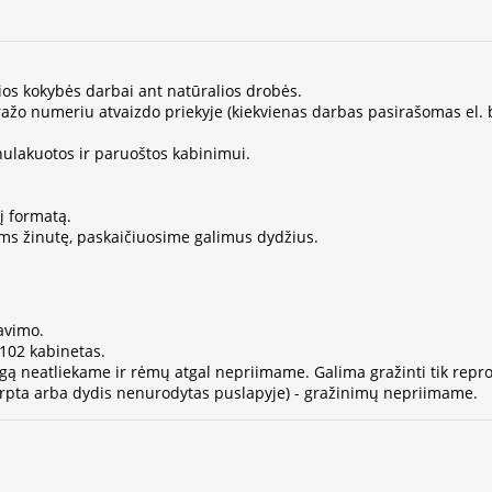
sios kokybės darbai ant natūralios drobės.
ažo numeriu atvaizdo priekyje (kiekvienas darbas pasirašomas el. bū
lakuotos ir paruoštos kabinimui.
į formatą.
ms žinutę, paskaičiuosime galimus dydžius.
avimo.
 102 kabinetas.
gą neatliekame ir rėmų atgal nepriimame. Galima gražinti tik repro
kirpta arba dydis nenurodytas puslapyje) - gražinimų nepriimame.