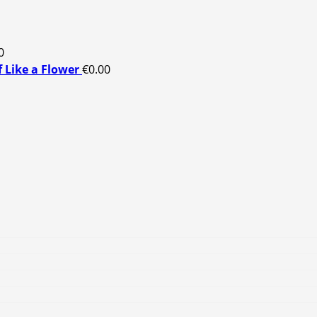
0
f Like a Flower
€
0.00