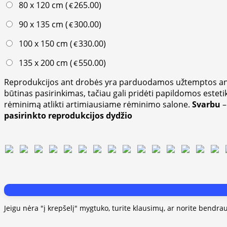
80 x 120 cm (
265.00
)
€
90 x 135 cm (
300.00
)
€
100 x 150 cm (
330.00
)
€
135 x 200 cm (
550.00
)
€
Reprodukcijos ant drobės yra parduodamos užtemptos ant 
būtinas pasirinkimas, tačiau gali pridėti papildomos es
rėminimą atlikti artimiausiame rėminimo salone.
Svarbu
–
pasirinkto reprodukcijos dydžio
Jeigu nėra "į krepšelį" mygtuko, turite klausimų, ar norite bendra