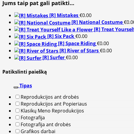
Jums taip pat gali patikti…
[R] Mistakes
€
0.00
[R] National Costume
€
0.0
[R] Treat Yoursel
[R] Six Pack
€
0.00
[R] Space Riding
€
0.00
[R] River of Stars
€
0.00
[R] Surfer
€
0.00
Patikslinti paiešką
Tipas
Reprodukcijos ant drobės
Reprodukcijos ant Popieriaus
Klasikų Meno Reprodukcijos
Fotografija
Fotografija ant drobės
Grafikos darbai