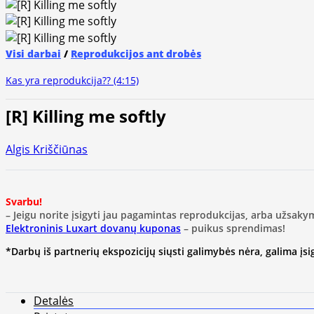
Visi darbai
/
Reprodukcijos ant drobės
Kas yra reprodukcija?? (4:15)
[R] Killing me softly
Algis Kriščiūnas
Svarbu!
– Jeigu norite įsigyti jau pagamintas reprodukcijas, arba užsaky
Elektroninis Luxart dovanų kuponas
– puikus sprendimas!
*Darbų iš partnerių ekspozicijų siųsti galimybės nėra, galima įsigy
Detalės