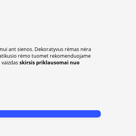
mui ant sienos. Dekoratyvus rėmas nėra
s patikusio rėmo tuomet rekomenduojame
s vaizdas
skirsis priklausomai nuo