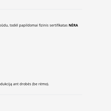
du, todėl papildomai fizinis sertifikatas
NĖRA
dukciją ant drobės (be rėmo).