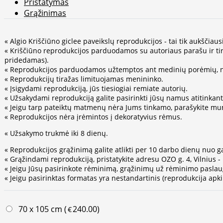
Pristatymas
Grąžinimas
« Algio Kriščiūno giclee paveikslų reprodukcijos - tai tik aukščiau
« Kriščiūno reprodukcijos parduodamos su autoriaus parašu ir tir
pridedamas).
« Reprodukcijos parduodamos užtemptos ant medinių porėmių, nu
« Reprodukcijų tiražas limituojamas menininko.
« Įsigydami reprodukciją, jūs tiesiogiai remiate autorių.
« Užsakydami reprodukciją galite pasirinkti jūsų namus atitinkant
« Jeigu tarp pateiktų matmenų nėra Jums tinkamo, parašykite mu
« Reprodukcijos nėra įrėmintos į dekoratyvius rėmus.
« Užsakymo trukmė iki 8 dienų.
« Reprodukcijos grąžinimą galite atlikti per 10 darbo dienų nuo g
« Grąžindami reprodukciją, pristatykite adresu OZO g. 4, Vilnius -
« Jeigu Jūsų pasirinkote rėminimą, grąžinimų už rėminimo paslau
« Jeigu pasirinktas formatas yra nestandartinis (reprodukcija ap
70 x 105 cm (
240.00
)
€