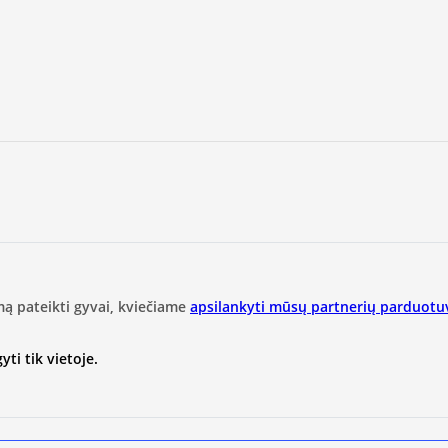
mą pateikti gyvai, kviečiame
apsilankyti mūsų partnerių parduotu
ti tik vietoje.