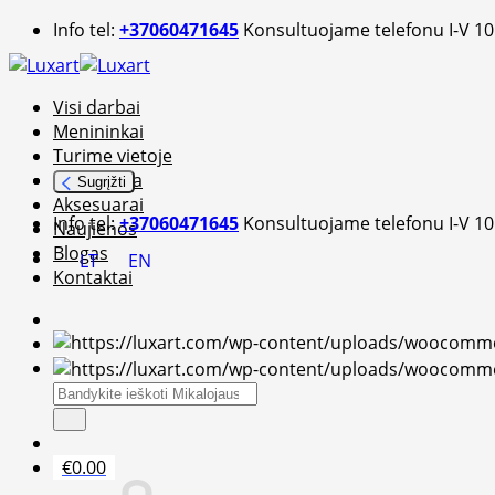
Skip
Info tel:
+37060471645
Konsultuojame telefonu I-V 10
to
content
Visi darbai
Menininkai
Turime vietoje
Fotografija
Sugrįžti
Aksesuarai
Info tel:
+37060471645
Konsultuojame telefonu I-V 10
Naujienos
Blogas
LT
EN
Kontaktai
Ieškoti:
€
0.00