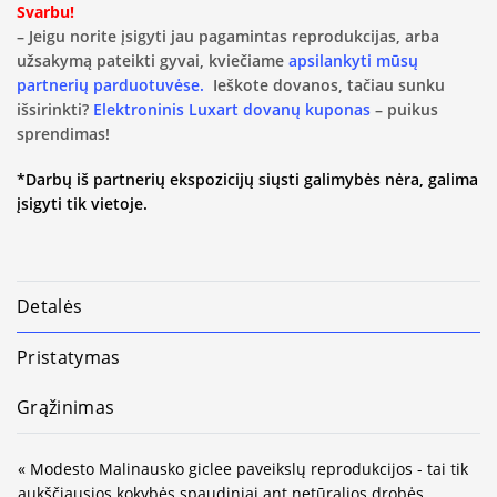
Svarbu!
– Jeigu norite įsigyti jau pagamintas reprodukcijas, arba
užsakymą pateikti gyvai, kviečiame
apsilankyti mūsų
partnerių parduotuvėse.
Ieškote dovanos, tačiau sunku
išsirinkti?
Elektroninis Luxart dovanų kuponas
– puikus
sprendimas!
*Darbų iš partnerių ekspozicijų siųsti galimybės nėra, galima
įsigyti tik vietoje.
Detalės
Pristatymas
Grąžinimas
« Modesto Malinausko giclee paveikslų reprodukcijos - tai tik
aukščiausios kokybės spaudiniai ant netūralios drobės.