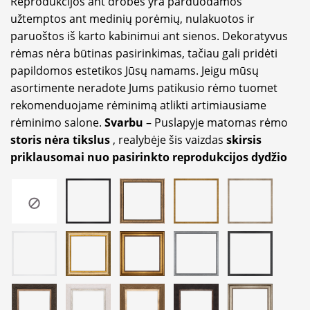
Reprodukcijos ant drobės yra parduodamos
užtemptos ant medinių porėmių, nulakuotos ir
paruoštos iš karto kabinimui ant sienos. Dekoratyvus
rėmas nėra būtinas pasirinkimas, tačiau gali pridėti
papildomos estetikos Jūsų namams. Jeigu mūsų
asortimente neradote Jums patikusio rėmo tuomet
rekomenduojame rėminimą atlikti artimiausiame
rėminimo salone.
Svarbu
– Puslapyje matomas rėmo
storis nėra tikslus
, realybėje šis vaizdas
skirsis
priklausomai nuo pasirinkto reprodukcijos dydžio