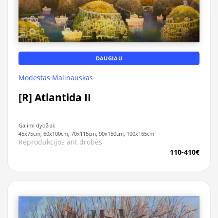
DAUGIAU
Modestas Malinauskas
[R] Atlantida II
Galimi dydžiai:
45x75cm, 60x100cm, 70x115cm, 90x150cm, 100x165cm
Reprodukcijos ant drobės
110-410€