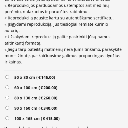
« Reprodukcijos parduodamos užtemptos ant medinių
porėmių, nulakuotos ir paruoštos kabinimui.
« Reprodukciją gausite kartu su autentiškumo sertifikatu.
« Įsigydami reprodukciją, jūs tiesiogiai remiate kūrinio
autorių.
« Užsakydami reprodukciją galite pasirinkti jūsų namus
atitinkantį formatą.
« Jeigu tarp pateiktų matmenų nėra Jums tinkamo, parašykite
mums žinutę, paskaičiuosime galimus proporcingus dydžius
ir kainas.
Alternative:
50 x 80 cm (
€
145.00
)
60 x 100 cm (
€
200.00
)
80 x 130 cm (
€
260.00
)
90 x 150 cm (
€
340.00
)
100 x 165 cm (
€
415.00
)