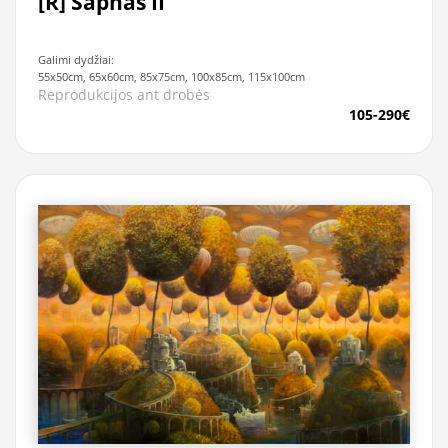
[R] Sapnas II
Galimi dydžiai:
55x50cm, 65x60cm, 85x75cm, 100x85cm, 115x100cm
Reprodukcijos ant drobės
105-290€