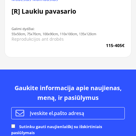
[R] Laukiu pavasario
Galimi dydžiai:
55x50cm, 75x70cm, 100x90cm, 110x100cm, 135x120cm
Reprodukcijos ant drobės
115-405€
Gaukite informacija apie naujienas,
meną, ir pasiūlymus
Sutinku gauti naujienlaiškį su išskirtiniais
pasiūlymais