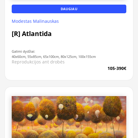
DAUGIAU
Modestas Malinauskas
[R] Atlantida
Galimi dydžiai:
40x60cm, 55x85cm, 65x100cm, 80x125cm, 100x155cm
Reprodukcijos ant drobės
105-390€