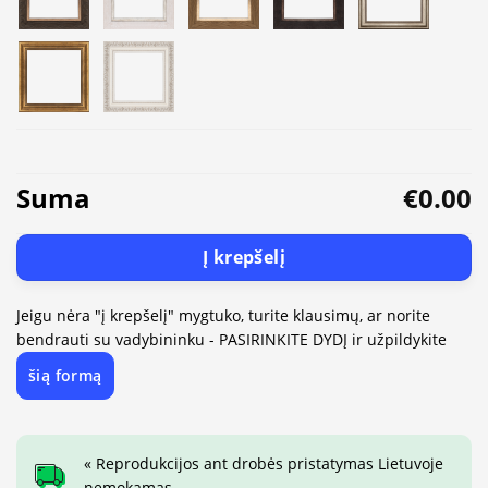
Suma
€0.00
Į krepšelį
Jeigu nėra "į krepšelį" mygtuko, turite klausimų, ar norite
bendrauti su vadybininku - PASIRINKITE DYDĮ ir užpildykite
šią formą
« Reprodukcijos ant drobės pristatymas Lietuvoje
nemokamas.