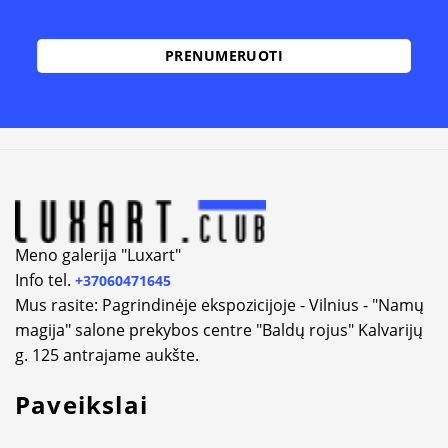
Alternative:
Meno galerija "Luxart"
Info tel.
+37060471645
Mus rasite: Pagrindinėje ekspozicijoje - Vilnius - "Namų
magija" salone prekybos centre "Baldų rojus" Kalvarijų
g. 125 antrajame aukšte.
Paveikslai