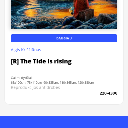
DAUGIAU
Algis Kriščiūnas
[R] The Tide is rising
Galimi dydžiai:
65x100cm, 75x110cm, 90x135cm, 110x165cm, 120x180cm
Reprodukcijos ant drobės
220-430€