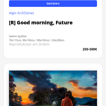
DAUGIAU
Algis Kriščiūnas
[R] Good morning, Future
Galimi dydžiai:
70x115cm, 90x150cm, 100x165cm, 120x200cm
Reprodukcijos ant drobės
250-500€