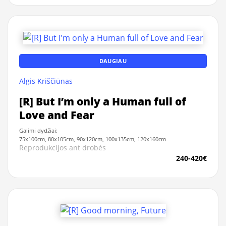
DAUGIAU
Algis Kriščiūnas
[R] But I’m only a Human full of
Love and Fear
Galimi dydžiai:
75x100cm, 80x105cm, 90x120cm, 100x135cm, 120x160cm
Reprodukcijos ant drobės
240-420€