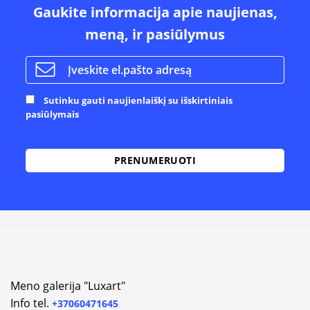
Gaukite informacija apie naujienas,
meną, ir pasiūlymus
Sutinku gauti naujienlaiškį su išskirtiniais
pasiūlymais
Alternative:
Meno galerija "Luxart"
Info tel.
+37060471645