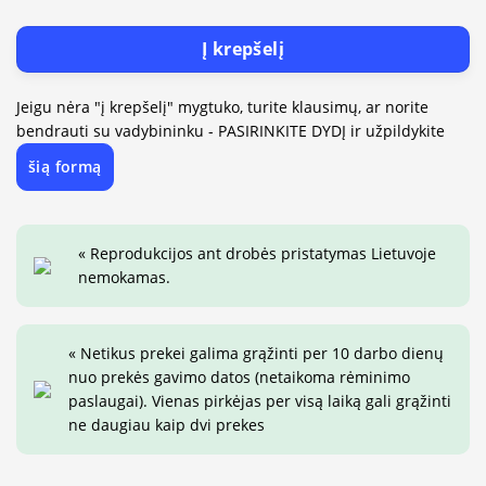
Į krepšelį
Jeigu nėra "į krepšelį" mygtuko, turite klausimų, ar norite
bendrauti su vadybininku - PASIRINKITE DYDĮ ir užpildykite
šią formą
« Reprodukcijos ant drobės pristatymas Lietuvoje
nemokamas.
« Netikus prekei galima grąžinti per 10 darbo dienų
nuo prekės gavimo datos (netaikoma rėminimo
paslaugai). Vienas pirkėjas per visą laiką gali grąžinti
ne daugiau kaip dvi prekes