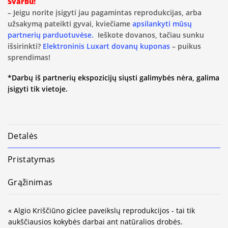
Svarbu!
– Jeigu norite įsigyti jau pagamintas reprodukcijas, arba
užsakymą pateikti gyvai, kviečiame
apsilankyti mūsų
partnerių parduotuvėse.
Ieškote dovanos, tačiau sunku
išsirinkti?
Elektroninis Luxart dovanų kuponas
– puikus
sprendimas!
*Darbų iš partnerių ekspozicijų siųsti galimybės nėra, galima
įsigyti tik vietoje.
Detalės
Pristatymas
Grąžinimas
« Algio Kriščiūno giclee paveikslų reprodukcijos - tai tik
aukščiausios kokybės darbai ant natūralios drobės.