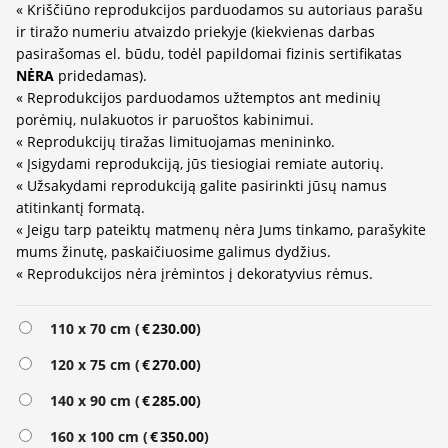
« Kriščiūno reprodukcijos parduodamos su autoriaus parašu
ir tiražo numeriu atvaizdo priekyje (kiekvienas darbas
pasirašomas el. būdu, todėl papildomai fizinis sertifikatas
NĖRA
pridedamas).
« Reprodukcijos parduodamos užtemptos ant medinių
porėmių, nulakuotos ir paruoštos kabinimui.
« Reprodukcijų tiražas limituojamas menininko.
« Įsigydami reprodukciją, jūs tiesiogiai remiate autorių.
« Užsakydami reprodukciją galite pasirinkti jūsų namus
atitinkantį formatą.
« Jeigu tarp pateiktų matmenų nėra Jums tinkamo, parašykite
mums žinutę, paskaičiuosime galimus dydžius.
« Reprodukcijos nėra įrėmintos į dekoratyvius rėmus.
Alternative:
110 x 70 cm (
€
230.00
)
120 x 75 cm (
€
270.00
)
140 x 90 cm (
€
285.00
)
160 x 100 cm (
€
350.00
)