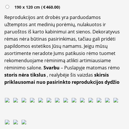
190 x 120 cm (
€
460.00
)
Reprodukcijos ant drobės yra parduodamos
užtemptos ant medinių porėmių, nulakuotos ir
paruoštos iš karto kabinimui ant sienos. Dekoratyvus
rėmas nėra būtinas pasirinkimas, tačiau gali pridėti
papildomos estetikos Jūsų namams. Jeigu mūsų
asortimente neradote Jums patikusio rėmo tuomet
rekomenduojame rėminimą atlikti artimiausiame
rėminimo salone.
Svarbu
– Puslapyje matomas rėmo
storis nėra tikslus
, realybėje šis vaizdas
skirsis
priklausomai nuo pasirinkto reprodukcijos dydžio