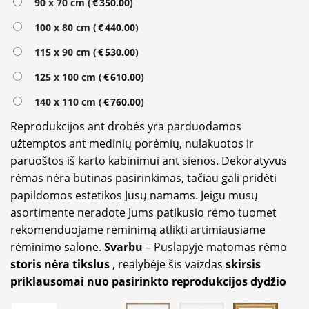
90 x 70 cm (
€
350.00
)
100 x 80 cm (
€
440.00
)
115 x 90 cm (
€
530.00
)
125 x 100 cm (
€
610.00
)
140 x 110 cm (
€
760.00
)
Reprodukcijos ant drobės yra parduodamos
užtemptos ant medinių porėmių, nulakuotos ir
paruoštos iš karto kabinimui ant sienos. Dekoratyvus
rėmas nėra būtinas pasirinkimas, tačiau gali pridėti
papildomos estetikos Jūsų namams. Jeigu mūsų
asortimente neradote Jums patikusio rėmo tuomet
rekomenduojame rėminimą atlikti artimiausiame
rėminimo salone.
Svarbu
– Puslapyje matomas rėmo
storis nėra tikslus
, realybėje šis vaizdas
skirsis
priklausomai nuo pasirinkto reprodukcijos dydžio