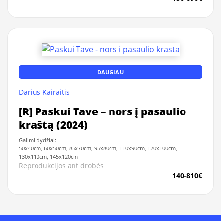
DAUGIAU
Darius Kairaitis
[R] Paskui Tave – nors į pasaulio
kraštą (2024)
Galimi dydžiai:
50x40cm, 60x50cm, 85x70cm, 95x80cm, 110x90cm, 120x100cm,
130x110cm, 145x120cm
Reprodukcijos ant drobės
140-810€