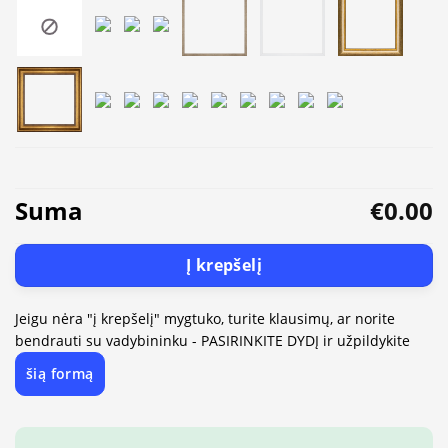
Suma
€0.00
Į krepšelį
Jeigu nėra "į krepšelį" mygtuko, turite klausimų, ar norite
bendrauti su vadybininku - PASIRINKITE DYDĮ ir užpildykite
šią formą