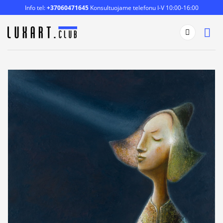
Skip
Info tel:
+37060471645
Konsultuojame telefonu I-V 10:00-16:00
to
content