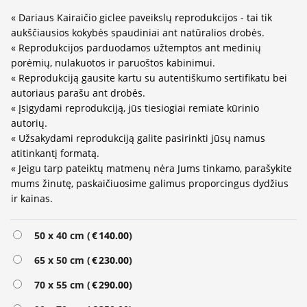
« Dariaus Kairaičio giclee paveikslų reprodukcijos - tai tik
aukščiausios kokybės spaudiniai ant natūralios drobės.
« Reprodukcijos parduodamos užtemptos ant medinių
porėmių, nulakuotos ir paruoštos kabinimui.
« Reprodukciją gausite kartu su autentiškumo sertifikatu bei
autoriaus parašu ant drobės.
« Įsigydami reprodukciją, jūs tiesiogiai remiate kūrinio
autorių.
« Užsakydami reprodukciją galite pasirinkti jūsų namus
atitinkantį formatą.
« Jeigu tarp pateiktų matmenų nėra Jums tinkamo, parašykite
mums žinutę, paskaičiuosime galimus proporcingus dydžius
ir kainas.
Alternative:
50 x 40 cm (
€
140.00
)
65 x 50 cm (
€
230.00
)
70 x 55 cm (
€
290.00
)