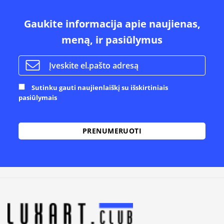
Gaukite informacija apie naujienas,
meną, ir pasiūlymus
Sutinku gauti naujienlaiškį su išskirtiniais
pasiūlymais
Alternative: