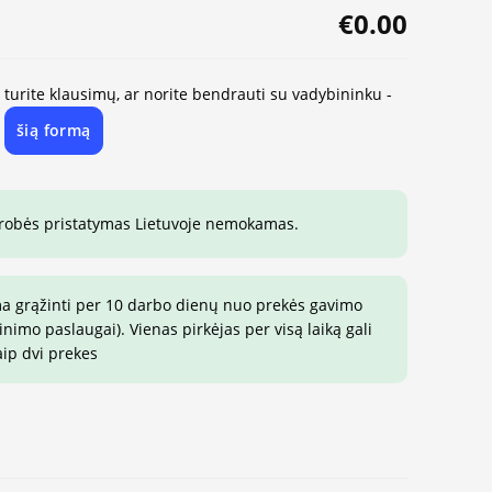
€0.00
, turite klausimų, ar norite bendrauti su vadybininku -
šią formą
e
drobės pristatymas Lietuvoje nemokamas.
ma grąžinti per 10 darbo dienų nuo prekės gavimo
imo paslaugai). Vienas pirkėjas per visą laiką gali
aip dvi prekes