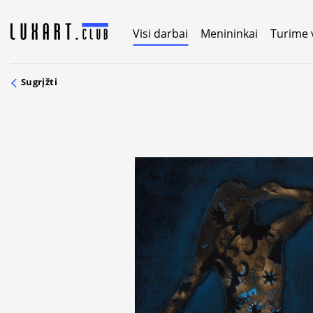
Skip
to
Visi darbai
Menininkai
Turime 
content
Sugrįžti