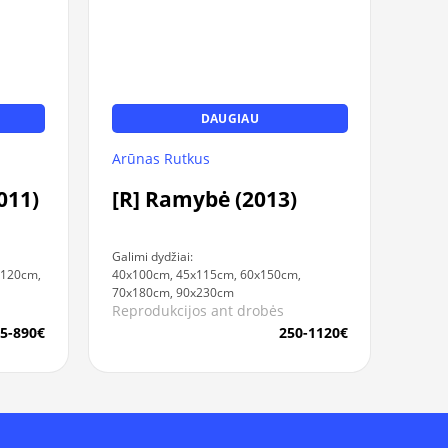
DAUGIAU
Arūnas Rutkus
011)
[R] Ramybė (2013)
Galimi dydžiai:
x120cm,
40x100cm, 45x115cm, 60x150cm,
70x180cm, 90x230cm
Reprodukcijos ant drobės
5-890€
250-1120€