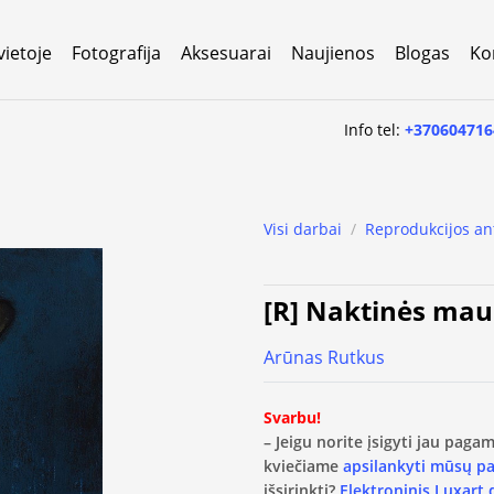
vietoje
Fotografija
Aksesuarai
Naujienos
Blogas
Ko
Info tel:
+370604716
Visi darbai
/
Reprodukcijos an
[R] Naktinės mau
Arūnas Rutkus
Svarbu!
– Jeigu norite įsigyti jau pag
kviečiame
apsilankyti mūsų p
išsirinkti?
Elektroninis Luxart