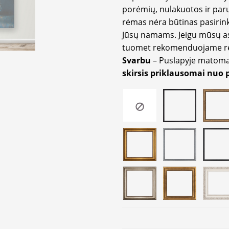
porėmių, nulakuotos ir paru
rėmas nėra būtinas pasirink
Jūsų namams. Jeigu mūsų a
tuomet rekomenduojame rėm
Svarbu
– Puslapyje matom
skirsis priklausomai nuo 