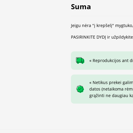
Suma
Jeigu nėra "į krepšelį" mygtuko
PASIRINKITE DYDĮ ir užpildykit
« Reprodukcijos ant 
« Netikus prekei gali
datos (netaikoma rėmin
grąžinti ne daugiau k