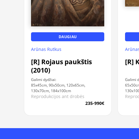
DAUGIAU
Arūnas Rutkus
Arūnas
[R] Rojaus paukštis
[R] 
(2010)
Galimi dydžiai:
Galimi d
85x45cm, 90x50cm, 120x65cm,
65x50cm
130x70cm, 184x100cm
130x10
Reprodukcijos ant drobės
Reprod
235-990€