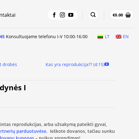
ntaktai
€
0.00
45
Konsultuojame telefonu I-V 10:00-16:00
LT
EN
t drobės
Kas yra reprodukcija?? (4:15)
dynės I
amintas reprodukcijas, arba užsakymą pateikti gyvai,
artnerių parduotuvėse.
Ieškote dovanos, tačiau sunku
 dovanų kuponas
– puikus sprendimas!