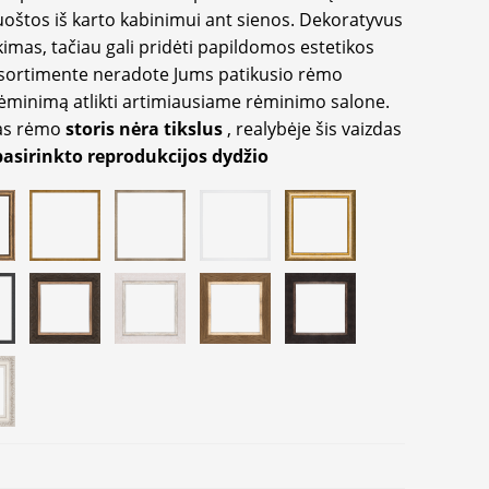
oštos iš karto kabinimui ant sienos. Dekoratyvus
imas, tačiau gali pridėti papildomos estetikos
sortimente neradote Jums patikusio rėmo
inimą atlikti artimiausiame rėminimo salone.
as rėmo
storis nėra tikslus
, realybėje šis vaizdas
pasirinkto reprodukcijos dydžio