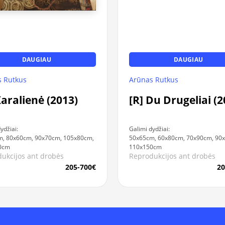
DAUGIAU
DAUGIAU
 Rutkus
Arūnas Rutkus
Karalienė (2013)
[R] Du Drugeliai (2
ydžiai:
Galimi dydžiai:
, 80x60cm, 90x70cm, 105x80cm,
50x65cm, 60x80cm, 70x90cm, 90
0cm
110x150cm
ukcijos ant drobės
Reprodukcijos ant drobės
205-700€
20