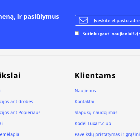
meną, ir pasiūlymus
Sutinku gauti naujienlaiškį s
ikslai
Klientams
i
Naujienos
ijos ant drobės
Kontaktai
ijos ant Popieriaus
Slapukų naudojimas
ai
Kodėl Luxart.club
žemėlapiai
Paveikslų pristatymas ir grąži