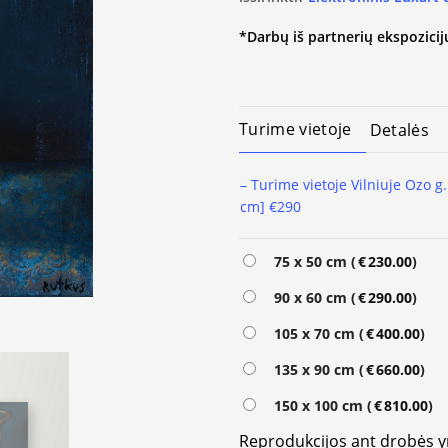
*Darbų iš partnerių ekspozicijų
Turime vietoje
Detalės
– Turime vietoje Vilniuje Ozo g.
cm] €290
Alternative:
75 x 50 cm (
€
230.00
)
90 x 60 cm (
€
290.00
)
105 x 70 cm (
€
400.00
)
135 x 90 cm (
€
660.00
)
150 x 100 cm (
€
810.00
)
Reprodukcijos ant drobės 