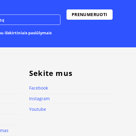
u išskirtiniais pasiūlymais
Sekite mus
Facebook
Instagram
Youtube
nimas