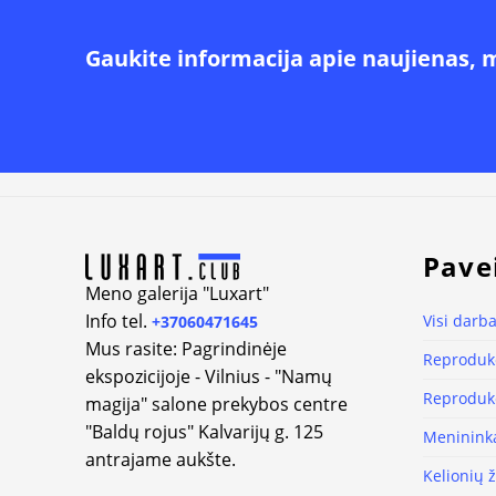
Gaukite informacija apie naujienas, 
Alternative:
Pave
Meno galerija "Luxart"
Info tel.
Visi darba
+37060471645
Mus rasite: Pagrindinėje
Reprodukc
ekspozicijoje - Vilnius - "Namų
Reprodukc
magija" salone prekybos centre
"Baldų rojus" Kalvarijų g. 125
Meninink
antrajame aukšte.
Kelionių 