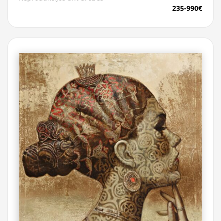
235-990€