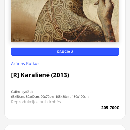
DAUGIAU
Arūnas Rutkus
[R] Karalienė (2013)
Galimi dydžiai:
65x50cm, 80x60cm, 90x70cm, 105x80cm, 130x100cm
Reprodukcijos ant drobės
205-700€