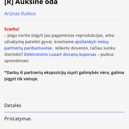
[R] Auksinė oda
Arūnas Rutkus
Svarbu!
– Jeigu norite įsigyti jau pagamintas reprodukcijas, arba
užsakymą pateikti gyvai, kviečiame
apsilankyti mūsų
partnerių parduotuvėse.
Ieškote dovanos, tačiau sunku
išsirinkti?
Elektroninis Luxart dovanų kuponas
– puikus
sprendimas!
*Darbų iš partnerių ekspozicijų siųsti galimybės nėra, galima
įsigyti tik vietoje.
Detalės
Pristatymas