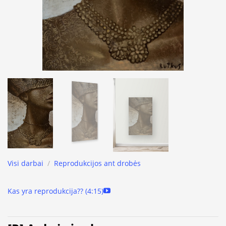
Visi darbai
/
Reprodukcijos ant drobės
Kas yra reprodukcija?? (4:15)