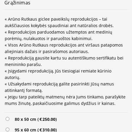
Grąžinimas
« Arūno Rutkaus giclee paveikslų reprodukcijos – tai
aukščiausios kokybės spaudiniai ant natūralios drobės.
« Reprodukcijos parduodamos užtemptos ant medinių
porėmių, nulakuotos ir paruoštos kabinimui.
« Visos Arūno Rutkaus reprodukcijos ant viršaus patapomos
aliejiniais dažais ir pasirašomos autoriaus.
« Reprodukciją gausite kartu su autentiškumo sertifikatu bei
menininko parašu.
« Įsigydami reprodukciją, Jūs tiesiogiai remiate kūrinio
autorių.
« Užsakydami reprodukciją galite pasirinkti Jūsų namus
atitinkantį formatą.
« Jeigu tarp pateiktų matmenų nėra Jums tinkamo, parašykite
mums žinutę, paskaičiuosime galimus dydžius ir kainas.
Alternative:
80 x 50 cm (
€
250.00
)
95 x 60 cm (
€
310.00
)