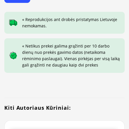
« Reprodukcijos ant drobės pristatymas Lietuvoje
nemokamas.
« Netikus prekei galima grąžinti per 10 darbo
dienų nuo prekės gavimo datos (netaikoma
rėminimo paslaugai). Vienas pirkėjas per visą laiką
gali grąžinti ne daugiau kaip dvi prekes
Kiti Autoriaus Kūriniai: