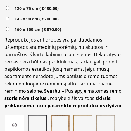
120 x 75 cm (
€
490.00
)
145 x 90 cm (
€
700.00
)
160 x 100 cm (
€
870.00
)
Reprodukcijos ant drobės yra parduodamos
užtemptos ant medinių porėmių, nulakuotos ir
paruoštos iš karto kabinimui ant sienos. Dekoratyvus
rėmas nėra būtinas pasirinkimas, tačiau gali pridėti
papildomos estetikos Jūsų namams. Jeigu mūsų
asortimente neradote Jums patikusio rėmo tuomet
rekomenduojame rėminimą atlikti artimiausiame
rėminimo salone.
Svarbu
– Puslapyje matomas rėmo
storis nėra tikslus
, realybėje šis vaizdas
skirsis
priklausomai nuo pasirinkto reprodukcijos dydžio