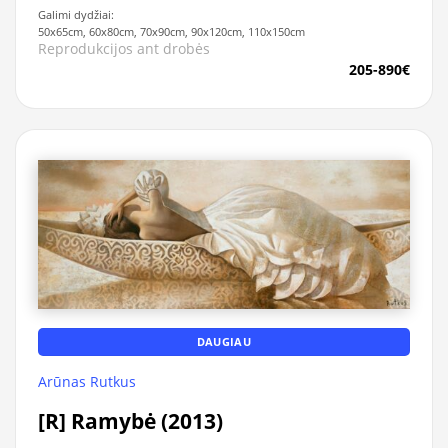
Galimi dydžiai:
50x65cm, 60x80cm, 70x90cm, 90x120cm, 110x150cm
Reprodukcijos ant drobės
205-890€
DAUGIAU
Arūnas Rutkus
[R] Ramybė (2013)