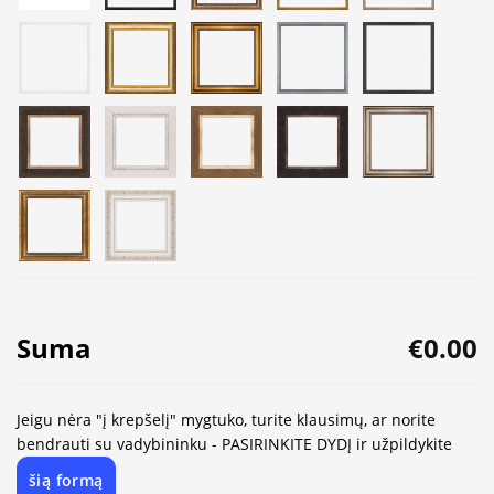
Suma
€0.00
Jeigu nėra "į krepšelį" mygtuko, turite klausimų, ar norite
bendrauti su vadybininku - PASIRINKITE DYDĮ ir užpildykite
šią formą