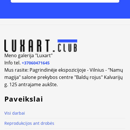
Alternative:
Meno galerija "Luxart"
Info tel.
+37060471645
Mus rasite: Pagrindinėje ekspozicijoje - Vilnius - "Namų
magija" salone prekybos centre "Baldų rojus" Kalvarijų
g. 125 antrajame aukšte.
Paveikslai
Visi darbai
Reprodukcijos ant drobės