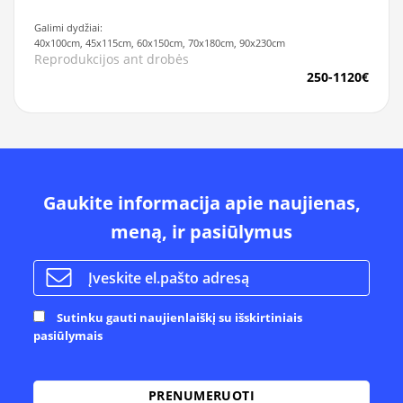
Galimi dydžiai:
40x100cm, 45x115cm, 60x150cm, 70x180cm, 90x230cm
Reprodukcijos ant drobės
250-1120€
Gaukite informacija apie naujienas,
meną, ir pasiūlymus
Sutinku gauti naujienlaiškį su išskirtiniais
pasiūlymais