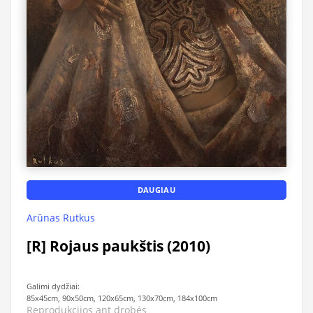
DAUGIAU
Arūnas Rutkus
[R] Rojaus paukštis (2010)
Galimi dydžiai:
85x45cm, 90x50cm, 120x65cm, 130x70cm, 184x100cm
Reprodukcijos ant drobės