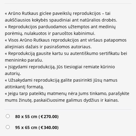
« Arūno Rutkaus giclee paveikslų reprodukcijos – tai
aukščiausios kokybės spaudiniai ant natūralios drobės.
« Reprodukcijos parduodamos užtemptos ant medinių
porėmių, nulakuotos ir paruoštos kabinimui.
« Visos Arūno Rutkaus reprodukcijos ant viršaus patapomos
aliejiniais dažais ir pasirašomos autoriaus.
« Reprodukciją gausite kartu su autentiškumo sertifikatu bei
menininko parašu.
« Įsigydami reprodukciją, Jūs tiesiogiai remiate kūrinio
autorių.
« Užsakydami reprodukciją galite pasirinkti Jūsų namus
atitinkantį formatą.
« Jeigu tarp pateiktų matmenų nėra Jums tinkamo, parašykite
mums žinutę, paskaičiuosime galimus dydžius ir kainas.
80 x 55 cm (
€
270.00
)
95 x 65 cm (
€
340.00
)