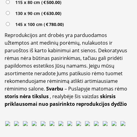
115 x 80 cm (
€
500.00
)
130 x 90 cm (
€
630.00
)
145 x 100 cm (
€
780.00
)
Reprodukcijos ant drobės yra parduodamos
užtemptos ant medinių porėmių, nulakuotos ir
paruoštos iš karto kabinimui ant sienos. Dekoratyvus
rėmas nėra būtinas pasirinkimas, tačiau gali pridėti
papildomos estetikos Jūsų namams. Jeigu mūsų
asortimente neradote Jums patikusio rėmo tuomet
rekomenduojame rėminimą atlikti artimiausiame
rėminimo salone.
Svarbu
– Puslapyje matomas rėmo
storis nėra tikslus
, realybėje šis vaizdas
skirsis
priklausomai nuo pasirinkto reprodukcijos dydžio