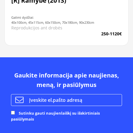
[R] Ramybė (2013)
Galimi dydžiai:
40x100cm, 45x115cm, 60x150cm, 70x180cm, 90x230cm
Reprodukcijos ant drobės
250-1120€
Gaukite informacija apie naujienas,
meną, ir pasiūlymus
Sutinku gauti naujienlaiškį su išskirtiniais
pasiūlymais