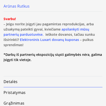
Arūnas Rutkus
Svarbu!
– Jeigu norite įsigyti jau pagamintas reprodukcijas, arba
užsakymą pateikti gyvai, kviečiame
apsilankyti mūsų
partnerių parduotuvėse.
Ieškote dovanos, tačiau sunku
išsirinkti?
Elektroninis Luxart dovanų kuponas
– puikus
sprendimas!
*Darbų iš partnerių ekspozicijų siųsti galimybės nėra, galima
įsigyti tik vietoje.
Detalės
Pristatymas
Grąžinimas