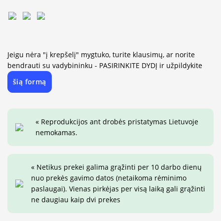
Jeigu nėra "į krepšelį" mygtuko, turite klausimų, ar norite
bendrauti su vadybininku - PASIRINKITE DYDĮ ir užpildykite
šią formą
« Reprodukcijos ant drobės pristatymas Lietuvoje
nemokamas.
« Netikus prekei galima grąžinti per 10 darbo dienų
nuo prekės gavimo datos (netaikoma rėminimo
paslaugai). Vienas pirkėjas per visą laiką gali grąžinti
ne daugiau kaip dvi prekes