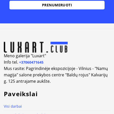
Meno galerija "Luxart"
Info tel.
+37060471645
Mus rasite: Pagrindinėje ekspozicijoje - Vilnius - "Namų
magija" salone prekybos centre "Baldų rojus" Kalvarijų
g. 125 antrajame aukšte.
Paveikslai
Visi darbai