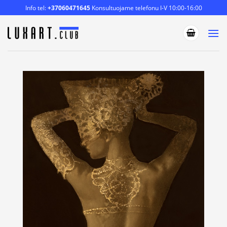
Skip
Info tel:
+37060471645
Konsultuojame telefonu I-V 10:00-16:00
to
content