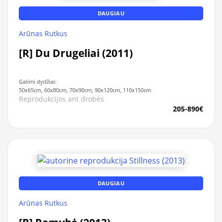
DAUGIAU
Arūnas Rutkus
[R] Du Drugeliai (2011)
Galimi dydžiai:
50x65cm, 60x80cm, 70x90cm, 90x120cm, 110x150cm
Reprodukcijos ant drobės
205-890€
DAUGIAU
Arūnas Rutkus