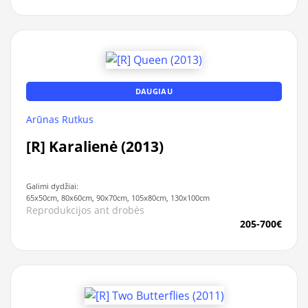
DAUGIAU
Arūnas Rutkus
[R] Karalienė (2013)
Galimi dydžiai:
65x50cm, 80x60cm, 90x70cm, 105x80cm, 130x100cm
Reprodukcijos ant drobės
205-700€