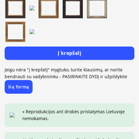
Į krepšelį
Jeigu nėra "į krepšelį" mygtuko, turite klausimų, ar norite
bendrauti su vadybininku - PASIRINKITE DYDĮ ir užpildykite
šią formą
« Reprodukcijos ant drobės pristatymas Lietuvoje
nemokamas.