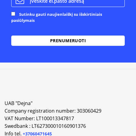
Sutinku gauti naujienlaiškį su išskirtiniais
pasiūlymais
Alternative:
UAB "Dejna"
Company registration number: 303060429
VAT Number: LT100013347817
Swedbank : LT627300010160901376
Info tel.
+37060471645