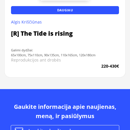
DAUGIAU
Algis Kriščiūnas
[R] The Tide is rising
Galimi dydžiai:
65x100cm, 75x110cm, 90x135cm, 110x165cm, 120x180cm
Reprodukcijos ant drobės
220-430€
Gaukite informacija apie naujienas,
meną, ir pasiūlymus