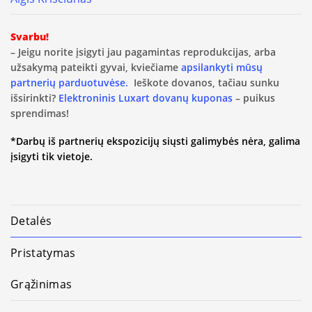
Svarbu!
– Jeigu norite įsigyti jau pagamintas reprodukcijas, arba
užsakymą pateikti gyvai, kviečiame
apsilankyti mūsų
partnerių parduotuvėse.
Ieškote dovanos, tačiau sunku
išsirinkti?
Elektroninis Luxart dovanų kuponas
– puikus
sprendimas!
*Darbų iš partnerių ekspozicijų siųsti galimybės nėra, galima
įsigyti tik vietoje.
Detalės
Pristatymas
Grąžinimas