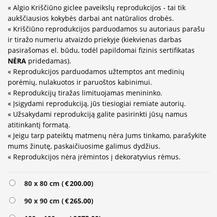
« Algio Kriščiūno giclee paveikslų reprodukcijos - tai tik
aukščiausios kokybės darbai ant natūralios drobės.
« Kriščiūno reprodukcijos parduodamos su autoriaus parašu
ir tiražo numeriu atvaizdo priekyje (kiekvienas darbas
pasirašomas el. būdu, todėl papildomai fizinis sertifikatas
NĖRA
pridedamas).
« Reprodukcijos parduodamos užtemptos ant medinių
porėmių, nulakuotos ir paruoštos kabinimui.
« Reprodukcijų tiražas limituojamas menininko.
« Įsigydami reprodukciją, jūs tiesiogiai remiate autorių.
« Užsakydami reprodukciją galite pasirinkti jūsų namus
atitinkantį formatą.
« Jeigu tarp pateiktų matmenų nėra Jums tinkamo, parašykite
mums žinutę, paskaičiuosime galimus dydžius.
« Reprodukcijos nėra įrėmintos į dekoratyvius rėmus.
Alternative:
80 x 80 cm (
€
200.00
)
90 x 90 cm (
€
265.00
)