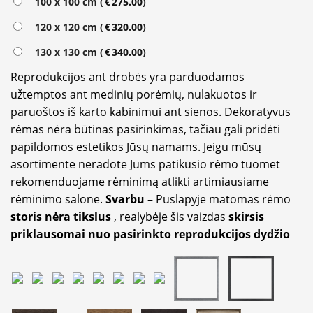
100 x 100 cm (
€
275.00
)
120 x 120 cm (
€
320.00
)
130 x 130 cm (
€
340.00
)
Reprodukcijos ant drobės yra parduodamos
užtemptos ant medinių porėmių, nulakuotos ir
paruoštos iš karto kabinimui ant sienos. Dekoratyvus
rėmas nėra būtinas pasirinkimas, tačiau gali pridėti
papildomos estetikos Jūsų namams. Jeigu mūsų
asortimente neradote Jums patikusio rėmo tuomet
rekomenduojame rėminimą atlikti artimiausiame
rėminimo salone.
Svarbu
– Puslapyje matomas rėmo
storis nėra tikslus
, realybėje šis vaizdas
skirsis
priklausomai nuo pasirinkto reprodukcijos dydžio