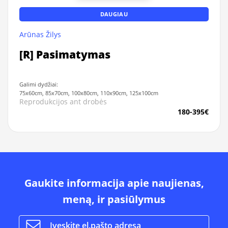
DAUGIAU
Arūnas Žilys
[R] Pasimatymas
Galimi dydžiai:
75x60cm, 85x70cm, 100x80cm, 110x90cm, 125x100cm
Reprodukcijos ant drobės
180-395€
Gaukite informacija apie naujienas,
meną, ir pasiūlymus