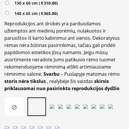
130 x 60 cm (
€
310.00
)
140 x 65 cm (
€
365.00
)
Reprodukcijos ant drobės yra parduodamos
užtemptos ant medinių porėmių, nulakuotos ir
paruoštos iš karto kabinimui ant sienos. Dekoratyvus
rėmas nėra būtinas pasirinkimas, tačiau gali pridėti
papildomos estetikos Jūsų namams. Jeigu mūsų
asortimente neradote Jums patikusio rėmo tuomet
rekomenduojame rėminimą atlikti artimiausiame
rėminimo salone.
Svarbu
– Puslapyje matomas rėmo
storis nėra tikslus
, realybėje šis vaizdas
skirsis
priklausomai nuo pasirinkto reprodukcijos dydžio