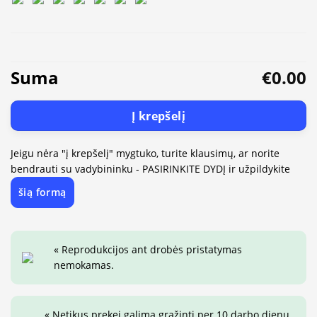
Suma
€0.00
Į krepšelį
Jeigu nėra "į krepšelį" mygtuko, turite klausimų, ar norite
bendrauti su vadybininku - PASIRINKITE DYDĮ ir užpildykite
šią formą
« Reprodukcijos ant drobės pristatymas
nemokamas.
« Netikus prekei galima grąžinti per 10 darbo dienų