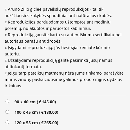
« Arūno Žilio giclee paveikslų reprodukcijos - tai tik
aukščiausios kokybės spaudiniai ant natūralios drobės.
« Reprodukcijos parduodamos užtemptos ant medinių
porėmių, nulakuotos ir paruoštos kabinimui.
« Reprodukciją gausite kartu su autentiškumo sertifikatu bei
autoriaus parašu ant drobės.
« Įsigydami reprodukciją, jūs tiesiogiai remiate kūrinio
autorių.
« Užsakydami reprodukciją galite pasirinkti jūsų namus
atitinkantį formatą.
« Jeigu tarp pateiktų matmenų nėra Jums tinkamo, parašykite
mums žinutę, paskaičiuosime galimus proporcingus dydžius
ir kainas.
Alternative:
90 x 40 cm (
€
145.00
)
100 x 45 cm (
€
180.00
)
120 x 55 cm (
€
265.00
)