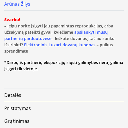
Arūnas Žilys
Svarbu!
– Jeigu norite įsigyti jau pagamintas reprodukcijas, arba
užsakymą pateikti gyvai, kviečiame
apsilankyti mūsų
partnerių parduotuvėse.
Ieškote dovanos, tačiau sunku
išsirinkti?
Elektroninis Luxart dovanų kuponas
– puikus
sprendimas!
*Darbų iš partnerių ekspozicijų siųsti galimybės nėra, galima
įsigyti tik vietoje.
Detalės
Pristatymas
Grąžinimas