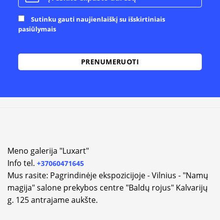
Sutinku gauti naujienlaiškį su išskirtiniais
pasiūlymais
Alternative:
Meno galerija "Luxart"
Info tel.
+37060471645
Mus rasite: Pagrindinėje ekspozicijoje - Vilnius - "Namų
magija" salone prekybos centre "Baldų rojus" Kalvarijų
g. 125 antrajame aukšte.