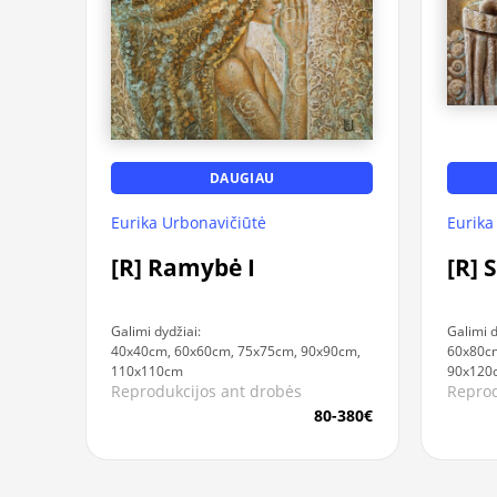
DAUGIAU
Eurika Urbonavičiūtė
Eurika
[R] Ramybė I
[R] 
Galimi dydžiai:
Galimi d
40x40cm, 60x60cm, 75x75cm, 90x90cm,
60x80c
110x110cm
90x120
Reprodukcijos ant drobės
Reprod
80-380€