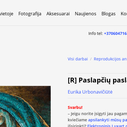
vietoje
Fotografija
Aksesuarai
Naujienos
Blogas
Ko
Info tel:
+370604716
Visi darbai
/
Reprodukcijos an
[R] Paslapčių pasl
Eurika Urbonavičiūtė
Svarbu!
– Jeigu norite įsigyti jau pag
kviečiame
apsilankyti mūsų p
išsirinkti?
Elektroninis Luxart