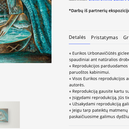
*Darbų iš partnerių ekspozicijų
Detalės
Pristatymas
Gr
« Eurikos Urbonavičiūtės giclee
spaudiniai ant natūralios drob
« Reprodukcijos parduodamos 
paruoštos kabinimui.
« Visos Eurikos reprodukcijos a
autorės.
« Reprodukciją gausite kartu s
« Įsigydami reprodukciją, Jūs ti
« Užsakydami reprodukciją gali
« Jeigu tarp pateiktų matmenų
paskaičiuosime galimus dydžius