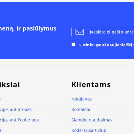
meną, ir pasiūlymus
Sutinku gauti naujienlaiškį s
ikslai
Klientams
i
Naujienos
ijos ant drobės
Kontaktai
ijos ant Popieriaus
Slapukų naudojimas
ai
Kodėl Luxart.club