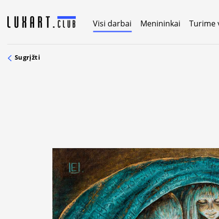
Skip
to
Visi darbai
Menininkai
Turime 
content
Sugrįžti