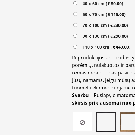
Alternative:
40 x 60 cm (
€
80.00
)
50 x 70 cm (
€
115.00
)
70 x 100 cm (
€
230.00
)
90 x 130 cm (
€
290.00
)
110 x 160 cm (
€
440.00
)
Reprodukcijos ant drobės 
porėmių, nulakuotos ir paru
rėmas nėra būtinas pasirink
Jūsų namams. Jeigu mūsų a
tuomet rekomenduojame rėm
Svarbu
– Puslapyje matom
skirsis priklausomai nuo 