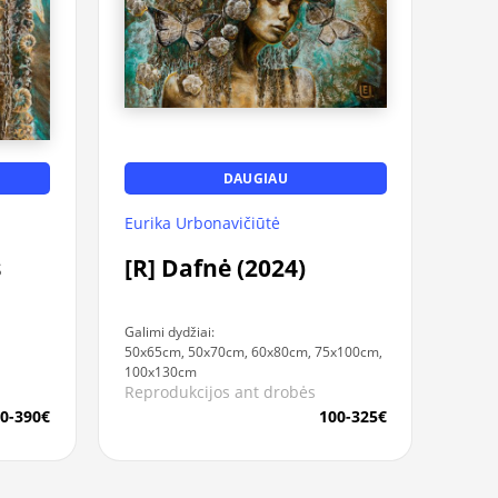
DAUGIAU
Eurika Urbonavičiūtė
s
[R] Dafnė (2024)
Galimi dydžiai:
50x65cm, 50x70cm, 60x80cm, 75x100cm,
100x130cm
Reprodukcijos ant drobės
0-390€
100-325€