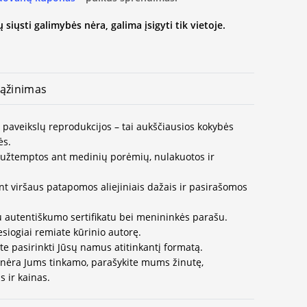
 siųsti galimybės nėra, galima įsigyti tik vietoje.
ąžinimas
 paveikslų reprodukcijos – tai aukščiausios kokybės
ės.
užtemptos ant medinių porėmių, nulakuotos ir
nt viršaus patapomos aliejiniais dažais ir pasirašomos
u autentiškumo sertifikatu bei menininkės parašu.
esiogiai remiate kūrinio autorę.
te pasirinkti Jūsų namus atitinkantį formatą.
 nėra Jums tinkamo, parašykite mums žinutę,
 ir kainas.