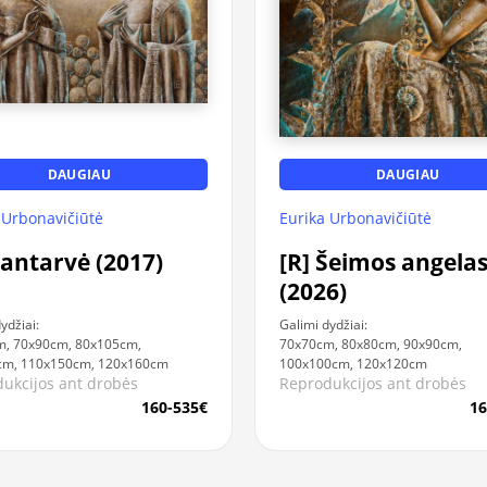
DAUGIAU
DAUGIAU
 Urbonavičiūtė
Eurika Urbonavičiūtė
Santarvė (2017)
[R] Šeimos angela
(2026)
ydžiai:
Galimi dydžiai:
m, 70x90cm, 80x105cm,
70x70cm, 80x80cm, 90x90cm,
cm, 110x150cm, 120x160cm
100x100cm, 120x120cm
ukcijos ant drobės
Reprodukcijos ant drobės
160-535€
16