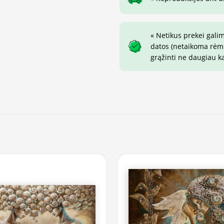
« Netikus prekei gali
datos (netaikoma rėmin
grąžinti ne daugiau k