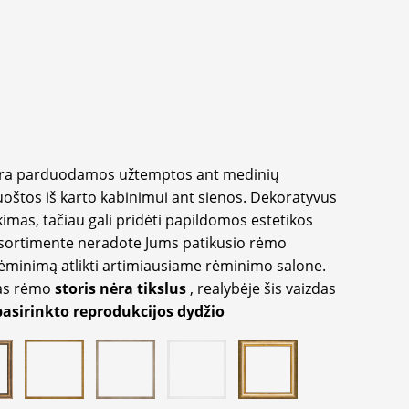
yra parduodamos užtemptos ant medinių
oštos iš karto kabinimui ant sienos. Dekoratyvus
imas, tačiau gali pridėti papildomos estetikos
sortimente neradote Jums patikusio rėmo
inimą atlikti artimiausiame rėminimo salone.
as rėmo
storis nėra tikslus
, realybėje šis vaizdas
pasirinkto reprodukcijos dydžio