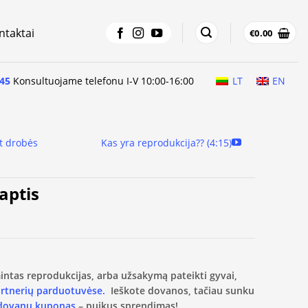
ntaktai
€
0.00
45
Konsultuojame telefonu I-V 10:00-16:00
LT
EN
t drobės
Kas yra reprodukcija?? (4:15)
aptis
amintas reprodukcijas, arba užsakymą pateikti gyvai,
artnerių parduotuvėse.
Ieškote dovanos, tačiau sunku
 dovanų kuponas
– puikus sprendimas!