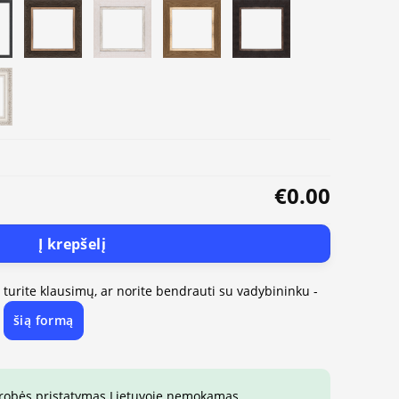
€0.00
Į krepšelį
, turite klausimų, ar norite bendrauti su vadybininku -
šią formą
e
drobės pristatymas Lietuvoje nemokamas.