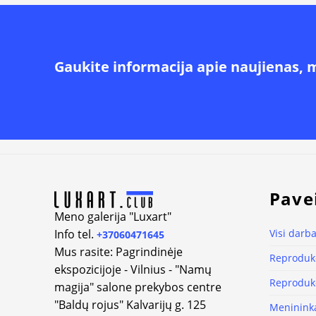
Gaukite informacija apie naujienas, 
Alternative:
Pave
Meno galerija "Luxart"
Info tel.
Visi darba
+37060471645
Mus rasite: Pagrindinėje
Reprodukc
ekspozicijoje - Vilnius - "Namų
Reprodukc
magija" salone prekybos centre
"Baldų rojus" Kalvarijų g. 125
Meninink