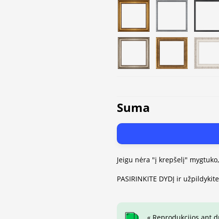
Suma
Jeigu nėra "į krepšelį" mygtuko
PASIRINKITE DYDĮ ir užpildykit
« Reprodukcijos ant 