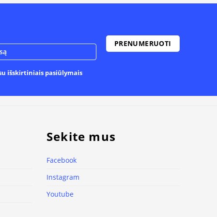
u išskirtiniais pasiūlymais
Sekite mus
Facebook
Instagram
Youtube